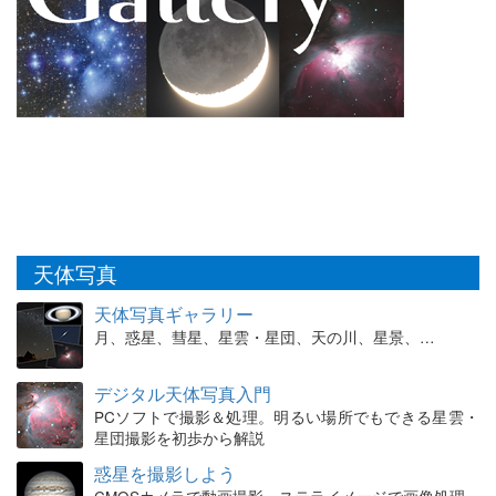
天体写真
天体写真ギャラリー
月、惑星、彗星、星雲・星団、天の川、星景、…
デジタル天体写真入門
PCソフトで撮影＆処理。明るい場所でもできる星雲・
星団撮影を初歩から解説
惑星を撮影しよう