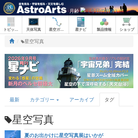
月齢
トピックス
天体写真
星空ガイド
星ナビ
製品情報
ショップ
ト
星空写真
ッ
プ
AstroArts
最新
カテゴリー
アーカイブ
タグ
Topics
星空写真
夏のお出かけに星空写真展はいかが