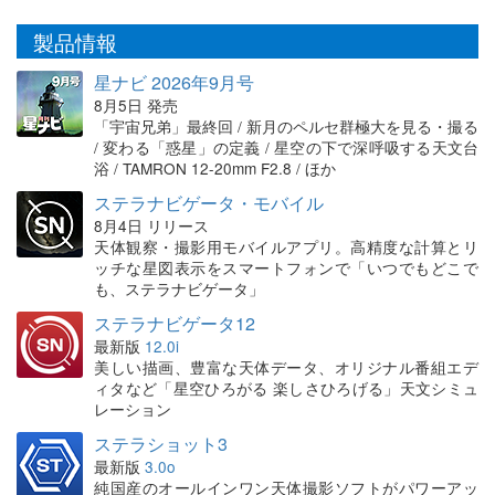
製品情報
星ナビ 2026年9月号
8月5日 発売
「宇宙兄弟」最終回 / 新月のペルセ群極大を見る・撮る
/ 変わる「惑星」の定義 / 星空の下で深呼吸する天文台
浴 / TAMRON 12-20mm F2.8 / ほか
ステラナビゲータ・モバイル
8月4日 リリース
天体観察・撮影用モバイルアプリ。高精度な計算とリ
ッチな星図表示をスマートフォンで「いつでもどこで
も、ステラナビゲータ」
ステラナビゲータ12
最新版
12.0i
美しい描画、豊富な天体データ、オリジナル番組エデ
ィタなど「星空ひろがる 楽しさひろげる」天文シミュ
レーション
ステラショット3
最新版
3.0o
純国産のオールインワン天体撮影ソフトがパワーアッ