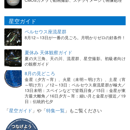
CMOSカメラで動画撮影、ステライメージで画像処理
星空ガイド
ペルセウス座流星群
8月12～13日が一番の見ごろ。月明かりゼロの好条件！
夏休み 天体観察ガイド
夏の大三角、天の川、流星群、星空撮影。初級者向け
の観察ガイド
8月の見どころ
金星（夕方～宵）、火星（未明～明け方）、土星（宵
～明け方）／12～13日：ペルセウス座流星群が極大／
13日未明：スペインなどで皆既日食／15日：金星が東
方最大離角／16日夕方～宵：細い月と金星が接近／19
日：伝統的七夕
「
星空ガイド
」や「
特集一覧
」もご覧ください