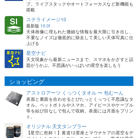
プ。ライブスタックやオートフォーカスなど新機能も
搭載
ステライメージ10
最新版
10.0f
天体画像に埋もれた微細な情報を最大限に引き出し、
不要なノイズは徹底的に除去して美しい天体写真に仕
上げる
星空ナビ
天文現象から最新ニュースまで、スマホをかざすと話
題がうかぶ。不思議がいっぱいの星空を楽しもう
ショッピング
アストロアーツ くっつくタオル 〜 包むーん
表面と裏面を合わせるとぴたっとくっつく不思議なタ
オル。ペットボトルやスマホ、アイピースやケーブル
等を結び目なしで包んで収納。表面には月面をプリン
ト。
オリジナル 天文タンブラー
【星空に乾杯！】黄道12星座とマウナケアの星空をデ