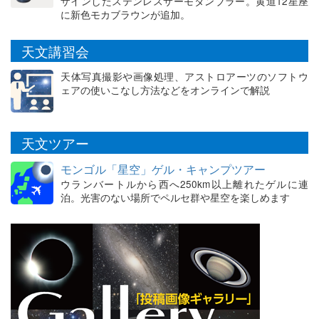
ザインしたステンレスサーモタンブラー。黄道12星座
に新色モカブラウンが追加。
天文講習会
天体写真撮影や画像処理、アストロアーツのソフトウ
ェアの使いこなし方法などをオンラインで解説
天文ツアー
モンゴル「星空」ゲル・キャンプツアー
ウランバートルから西へ250km以上離れたゲルに連
泊。光害のない場所でペルセ群や星空を楽しめます