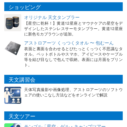
ショッピング
オリジナル 天文タンブラー
【星空に乾杯！】黄道12星座とマウナケアの星空をデ
ザインしたステンレスサーモタンブラー。黄道12星座
に新色モカブラウンが追加。
アストロアーツ くっつくタオル 〜 包むーん
表面と裏面を合わせるとぴたっとくっつく不思議なタ
オル。ペットボトルやスマホ、アイピースやケーブル
等を結び目なしで包んで収納。表面には月面をプリン
ト。
天文講習会
天体写真撮影や画像処理、アストロアーツのソフトウ
ェアの使いこなし方法などをオンラインで解説
天文ツアー
モンゴル「星空」ゲル・キャンプツアー