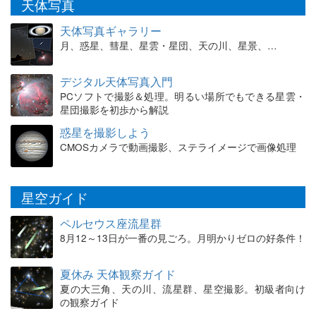
天体写真
天体写真ギャラリー
月、惑星、彗星、星雲・星団、天の川、星景、…
デジタル天体写真入門
PCソフトで撮影＆処理。明るい場所でもできる星雲・
星団撮影を初歩から解説
惑星を撮影しよう
CMOSカメラで動画撮影、ステライメージで画像処理
星空ガイド
ペルセウス座流星群
8月12～13日が一番の見ごろ。月明かりゼロの好条件！
夏休み 天体観察ガイド
夏の大三角、天の川、流星群、星空撮影。初級者向け
の観察ガイド