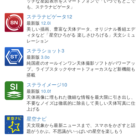
ッチな星図表示をスマートフォンで「いつでもどこで
も、ステラナビゲータ」
ステラナビゲータ12
最新版
12.0i
美しい描画、豊富な天体データ、オリジナル番組エデ
ィタなど「星空ひろがる 楽しさひろげる」天文シミュ
レーション
ステラショット3
最新版
3.0o
純国産のオールインワン天体撮影ソフトがパワーアッ
プ。ライブスタックやオートフォーカスなど新機能も
搭載
ステライメージ10
最新版
10.0f
天体画像に埋もれた微細な情報を最大限に引き出し、
不要なノイズは徹底的に除去して美しい天体写真に仕
上げる
星空ナビ
天文現象から最新ニュースまで、スマホをかざすと話
題がうかぶ。不思議がいっぱいの星空を楽しもう