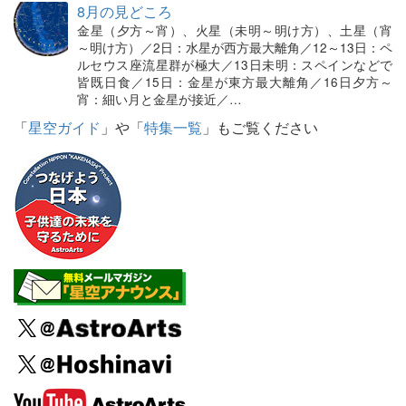
8月の見どころ
金星（夕方～宵）、火星（未明～明け方）、土星（宵
～明け方）／2日：水星が西方最大離角／12～13日：ペ
ルセウス座流星群が極大／13日未明：スペインなどで
皆既日食／15日：金星が東方最大離角／16日夕方～
宵：細い月と金星が接近／…
「
星空ガイド
」や「
特集一覧
」もご覧ください