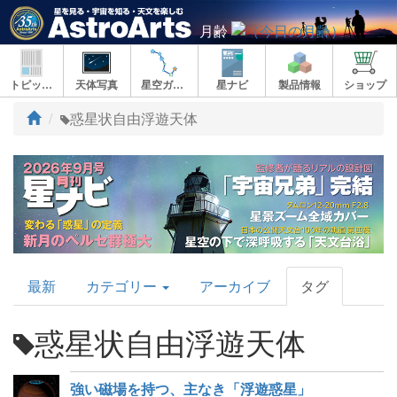
月齢
トピックス
天体写真
星空ガイド
星ナビ
製品情報
ショップ
ト
惑星状自由浮遊天体
ッ
プ
AstroArts
最新
カテゴリー
アーカイブ
タグ
Topics
惑星状自由浮遊天体
強い磁場を持つ、主なき「浮遊惑星」