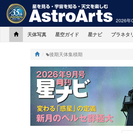
2026年
Home
天体写真
星空ガイド
星ナビ
プラネタ
ト
後期天体集積期
ッ
プ
AstroArts