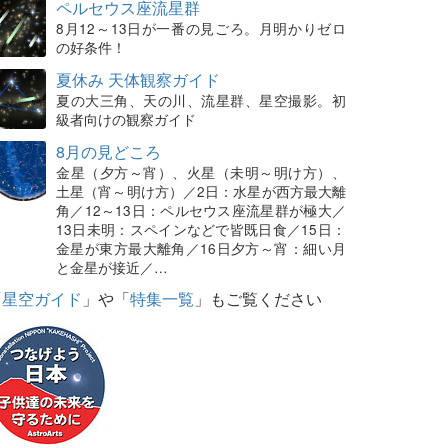
ペルセウス座流星群
8月12～13日が一番の見ごろ。月明かりゼロ
の好条件！
夏休み 天体観察ガイド
夏の大三角、天の川、流星群、星空撮影。初
級者向けの観察ガイド
8月の見どころ
金星（夕方～宵）、火星（未明～明け方）、
土星（宵～明け方）／2日：水星が西方最大離
角／12～13日：ペルセウス座流星群が極大／
13日未明：スペインなどで皆既日食／15日：
金星が東方最大離角／16日夕方～宵：細い月
と金星が接近／…
「
星空ガイド
」や「
特集一覧
」もご覧ください