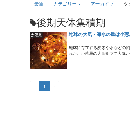
最新
カテゴリー
アーカイブ
タ
Topics
後期天体集積期
地球の大気・海水の量は小惑
太陽系
地球に存在する炭素や水などの割
れた。小惑星の大量衝突で大気が
«
1
»