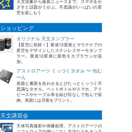
天文現象から最新ニュースまで、スマホをか
ざすと話題がうかぶ。不思議がいっぱいの星
空を楽しもう
ショッピング
オリジナル 天文タンブラー
【星空に乾杯！】黄道12星座とマウナケアの
星空をデザインしたステンレスサーモタンブ
ラー。黄道12星座に新色モカブラウンが追
加。
アストロアーツ くっつくタオル 〜 包む
ーん
表面と裏面を合わせるとぴたっとくっつく不
思議なタオル。ペットボトルやスマホ、アイ
ピースやケーブル等を結び目なしで包んで収
納。表面には月面をプリント。
天文講習会
天体写真撮影や画像処理、アストロアーツの
ソフトウェアの使いこなし方法などをオンラ