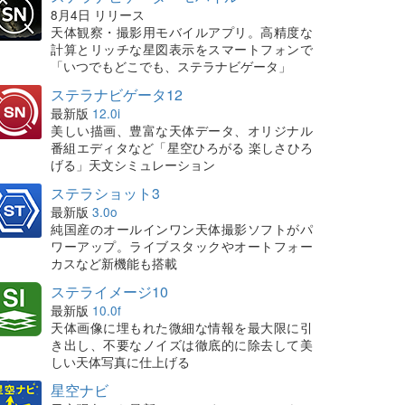
8月4日 リリース
天体観察・撮影用モバイルアプリ。高精度な
計算とリッチな星図表示をスマートフォンで
「いつでもどこでも、ステラナビゲータ」
ステラナビゲータ12
最新版
12.0i
美しい描画、豊富な天体データ、オリジナル
番組エディタなど「星空ひろがる 楽しさひろ
げる」天文シミュレーション
ステラショット3
最新版
3.0o
純国産のオールインワン天体撮影ソフトがパ
ワーアップ。ライブスタックやオートフォー
カスなど新機能も搭載
ステライメージ10
最新版
10.0f
天体画像に埋もれた微細な情報を最大限に引
き出し、不要なノイズは徹底的に除去して美
しい天体写真に仕上げる
星空ナビ