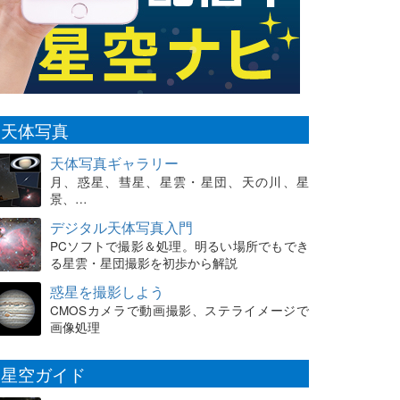
天体写真
天体写真ギャラリー
月、惑星、彗星、星雲・星団、天の川、星
景、…
デジタル天体写真入門
PCソフトで撮影＆処理。明るい場所でもでき
る星雲・星団撮影を初歩から解説
惑星を撮影しよう
CMOSカメラで動画撮影、ステライメージで
画像処理
星空ガイド