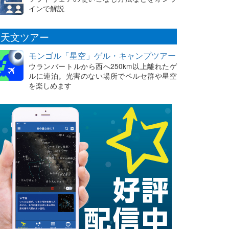
インで解説
天文ツアー
モンゴル「星空」ゲル・キャンプツアー
ウランバートルから西へ250km以上離れたゲ
ルに連泊。光害のない場所でペルセ群や星空
を楽しめます