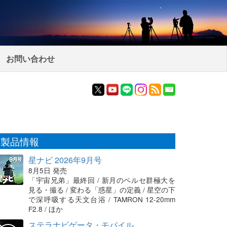
お問い合わせ
製品情報
星ナビ 2026年9月号
8月5日 発売
「宇宙兄弟」最終回 / 新月のペルセ群極大を
見る・撮る / 変わる「惑星」の定義 / 星空の下
で深呼吸する天文台浴 / TAMRON 12-20mm
F2.8 / ほか
ステラナビゲータ・モバイル