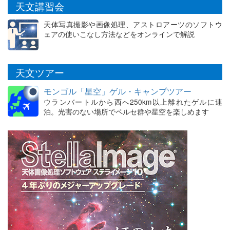
天文講習会
天体写真撮影や画像処理、アストロアーツのソフトウ
ェアの使いこなし方法などをオンラインで解説
天文ツアー
モンゴル「星空」ゲル・キャンプツアー
ウランバートルから西へ250km以上離れたゲルに連
泊。光害のない場所でペルセ群や星空を楽しめます