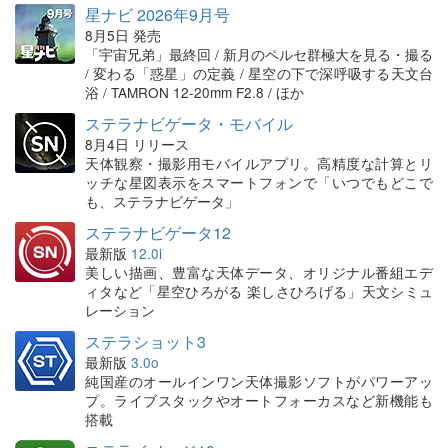
星ナビ 2026年9月号
8月5日 発売
「宇宙兄弟」最終回 / 新月のペルセ群極大を見る・撮る
/ 変わる「惑星」の定義 / 星空の下で深呼吸する天文台
浴 / TAMRON 12-20mm F2.8 / ほか
ステラナビゲータ・モバイル
8月4日 リリース
天体観察・撮影用モバイルアプリ。高精度な計算とリ
ッチな星図表示をスマートフォンで「いつでもどこで
も、ステラナビゲータ」
ステラナビゲータ12
最新版
12.0i
美しい描画、豊富な天体データ、オリジナル番組エデ
ィタなど「星空ひろがる 楽しさひろげる」天文シミュ
レーション
ステラショット3
最新版
3.0o
純国産のオールインワン天体撮影ソフトがパワーアッ
プ。ライブスタックやオートフォーカスなど新機能も
搭載