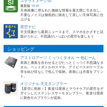
ステライメージ10
最新版
10.0f
天体画像に埋もれた微細な情報を最大限に引き出し、
不要なノイズは徹底的に除去して美しい天体写真に仕
上げる
星空ナビ
天文現象から最新ニュースまで、スマホをかざすと話
題がうかぶ。不思議がいっぱいの星空を楽しもう
ショッピング
アストロアーツ くっつくタオル 〜 包むーん
表面と裏面を合わせるとぴたっとくっつく不思議なタ
オル。ペットボトルやスマホ、アイピースやケーブル
等を結び目なしで包んで収納。表面には月面をプリン
ト。
オリジナル 天文タンブラー
【星空に乾杯！】黄道12星座とマウナケアの星空をデ
ザインしたステンレスサーモタンブラー。黄道12星座
に新色モカブラウンが追加。