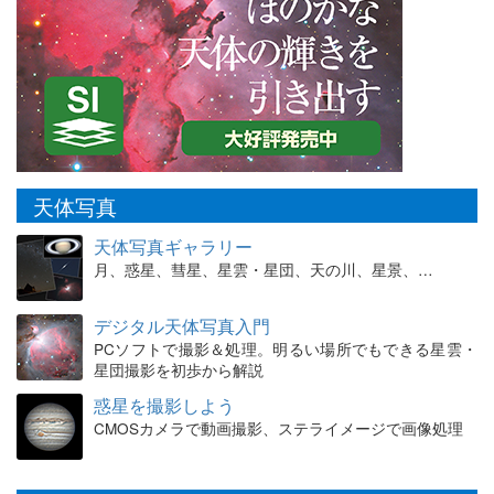
天体写真
天体写真ギャラリー
月、惑星、彗星、星雲・星団、天の川、星景、…
デジタル天体写真入門
PCソフトで撮影＆処理。明るい場所でもできる星雲・
星団撮影を初歩から解説
惑星を撮影しよう
CMOSカメラで動画撮影、ステライメージで画像処理