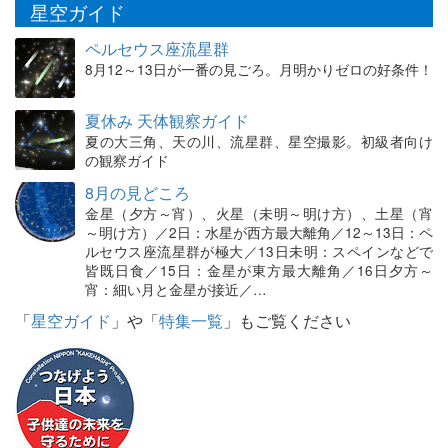
星空ガイド
ペルセウス座流星群
8月12～13日が一番の見ごろ。月明かりゼロの好条件！
夏休み 天体観察ガイド
夏の大三角、天の川、流星群、星空撮影。初級者向け
の観察ガイド
8月の見どころ
金星（夕方～宵）、火星（未明～明け方）、土星（宵
～明け方）／2日：水星が西方最大離角／12～13日：ペ
ルセウス座流星群が極大／13日未明：スペインなどで
皆既日食／15日：金星が東方最大離角／16日夕方～
宵：細い月と金星が接近／…
「
星空ガイド
」や「
特集一覧
」もご覧ください