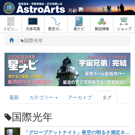
月齢
トピックス
天体写真
星空ガイド
星ナビ
製品情報
ショップ
ト
国際光年
ッ
プ
AstroArts
最新
カテゴリー
アーカイブ
タグ
Topics
国際光年
「グローブアットナイト」夜空の明るさ測定ネットワーク参加者を公募