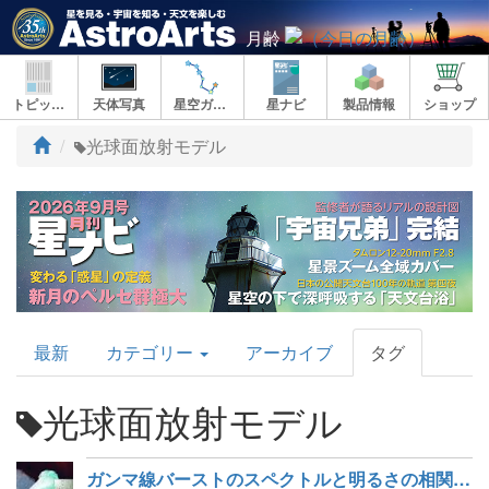
月齢
トピックス
天体写真
星空ガイド
星ナビ
製品情報
ショップ
ト
光球面放射モデル
ッ
プ
AstroArts
最新
カテゴリー
アーカイブ
タグ
Topics
光球面放射モデル
ガンマ線バーストのスペクトルと明るさの相関関係の起源