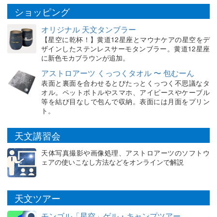
ショッピング
オリジナル 天文タンブラー
【星空に乾杯！】黄道12星座とマウナケアの星空をデ
ザインしたステンレスサーモタンブラー。黄道12星座
に新色モカブラウンが追加。
アストロアーツ くっつくタオル 〜 包むーん
表面と裏面を合わせるとぴたっとくっつく不思議なタ
オル。ペットボトルやスマホ、アイピースやケーブル
等を結び目なしで包んで収納。表面には月面をプリン
ト。
天文講習会
天体写真撮影や画像処理、アストロアーツのソフトウ
ェアの使いこなし方法などをオンラインで解説
天文ツアー
モンゴル「星空」ゲル・キャンプツアー