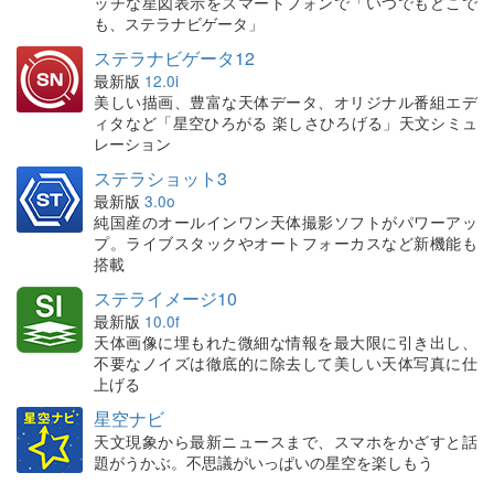
ッチな星図表示をスマートフォンで「いつでもどこで
も、ステラナビゲータ」
ステラナビゲータ12
最新版
12.0i
美しい描画、豊富な天体データ、オリジナル番組エデ
ィタなど「星空ひろがる 楽しさひろげる」天文シミュ
レーション
ステラショット3
最新版
3.0o
純国産のオールインワン天体撮影ソフトがパワーアッ
プ。ライブスタックやオートフォーカスなど新機能も
搭載
ステライメージ10
最新版
10.0f
天体画像に埋もれた微細な情報を最大限に引き出し、
不要なノイズは徹底的に除去して美しい天体写真に仕
上げる
星空ナビ
天文現象から最新ニュースまで、スマホをかざすと話
題がうかぶ。不思議がいっぱいの星空を楽しもう