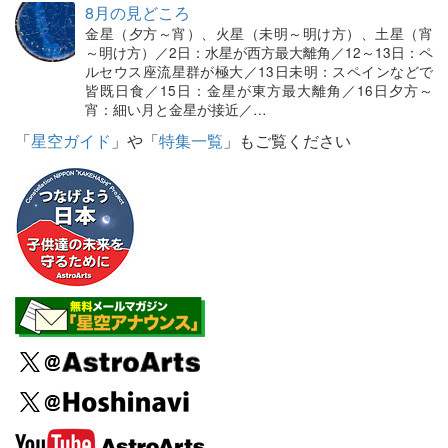
8月の見どころ
金星（夕方～宵）、火星（未明～明け方）、土星（宵
～明け方）／2日：水星が西方最大離角／12～13日：ペ
ルセウス座流星群が極大／13日未明：スペインなどで
皆既日食／15日：金星が東方最大離角／16日夕方～
宵：細い月と金星が接近／…
「
星空ガイド
」や「
特集一覧
」もご覧ください