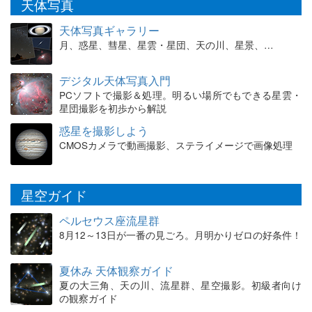
天体写真
天体写真ギャラリー
月、惑星、彗星、星雲・星団、天の川、星景、…
デジタル天体写真入門
PCソフトで撮影＆処理。明るい場所でもできる星雲・
星団撮影を初歩から解説
惑星を撮影しよう
CMOSカメラで動画撮影、ステライメージで画像処理
星空ガイド
ペルセウス座流星群
8月12～13日が一番の見ごろ。月明かりゼロの好条件！
夏休み 天体観察ガイド
夏の大三角、天の川、流星群、星空撮影。初級者向け
の観察ガイド