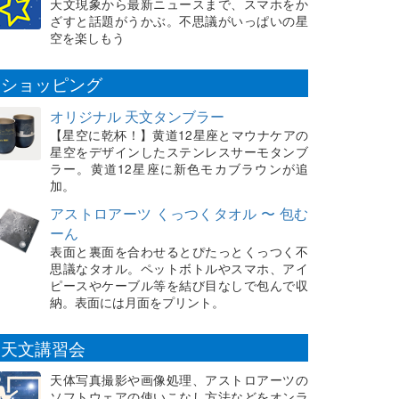
天文現象から最新ニュースまで、スマホをか
ざすと話題がうかぶ。不思議がいっぱいの星
空を楽しもう
ショッピング
オリジナル 天文タンブラー
【星空に乾杯！】黄道12星座とマウナケアの
星空をデザインしたステンレスサーモタンブ
ラー。黄道12星座に新色モカブラウンが追
加。
アストロアーツ くっつくタオル 〜 包む
ーん
表面と裏面を合わせるとぴたっとくっつく不
思議なタオル。ペットボトルやスマホ、アイ
ピースやケーブル等を結び目なしで包んで収
納。表面には月面をプリント。
天文講習会
天体写真撮影や画像処理、アストロアーツの
ソフトウェアの使いこなし方法などをオンラ