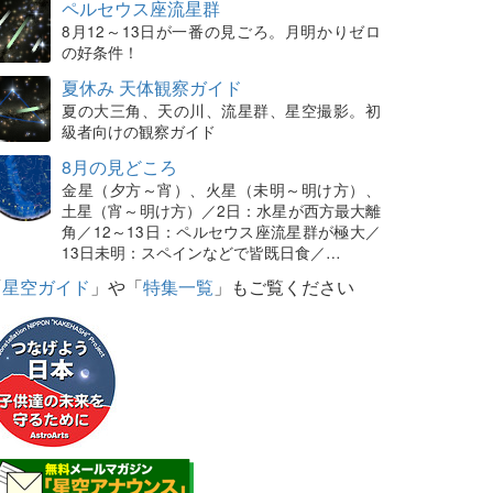
ペルセウス座流星群
8月12～13日が一番の見ごろ。月明かりゼロ
の好条件！
夏休み 天体観察ガイド
夏の大三角、天の川、流星群、星空撮影。初
級者向けの観察ガイド
8月の見どころ
金星（夕方～宵）、火星（未明～明け方）、
土星（宵～明け方）／2日：水星が西方最大離
角／12～13日：ペルセウス座流星群が極大／
13日未明：スペインなどで皆既日食／…
「
星空ガイド
」や「
特集一覧
」もご覧ください