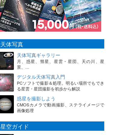
天体写真
天体写真ギャラリー
月、惑星、彗星、星雲・星団、天の川、星
景、…
デジタル天体写真入門
PCソフトで撮影＆処理。明るい場所でもでき
る星雲・星団撮影を初歩から解説
惑星を撮影しよう
CMOSカメラで動画撮影、ステライメージで
画像処理
星空ガイド