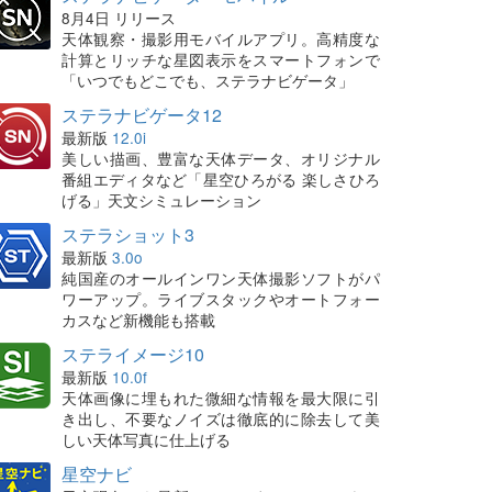
8月4日 リリース
天体観察・撮影用モバイルアプリ。高精度な
計算とリッチな星図表示をスマートフォンで
「いつでもどこでも、ステラナビゲータ」
ステラナビゲータ12
最新版
12.0i
美しい描画、豊富な天体データ、オリジナル
番組エディタなど「星空ひろがる 楽しさひろ
げる」天文シミュレーション
ステラショット3
最新版
3.0o
純国産のオールインワン天体撮影ソフトがパ
ワーアップ。ライブスタックやオートフォー
カスなど新機能も搭載
ステライメージ10
最新版
10.0f
天体画像に埋もれた微細な情報を最大限に引
き出し、不要なノイズは徹底的に除去して美
しい天体写真に仕上げる
星空ナビ