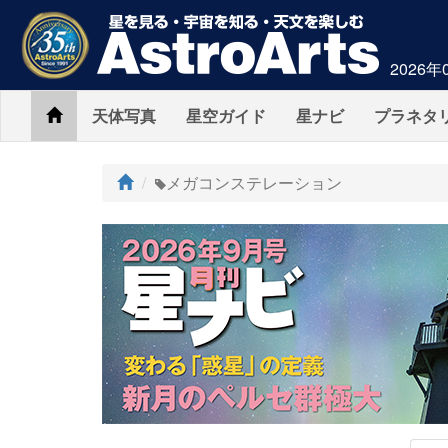
2026年
Home
天体写真
星空ガイド
星ナビ
プラネタ
ト
メガコンステレーション
ッ
プ
AstroArts