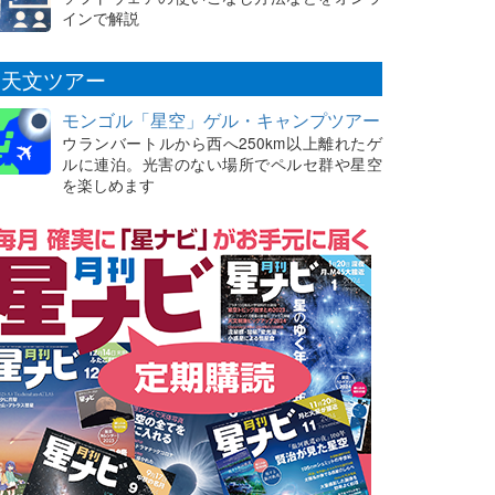
インで解説
天文ツアー
モンゴル「星空」ゲル・キャンプツアー
ウランバートルから西へ250km以上離れたゲ
ルに連泊。光害のない場所でペルセ群や星空
を楽しめます