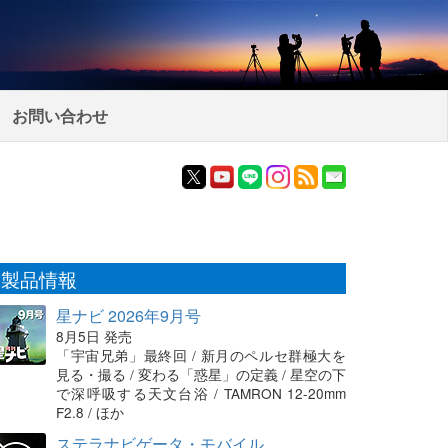
お問い合わせ
製品情報
星ナビ 2026年9月号
8月5日 発売
「宇宙兄弟」最終回 / 新月のペルセ群極大を
見る・撮る / 変わる「惑星」の定義 / 星空の下
で深呼吸する天文台浴 / TAMRON 12-20mm
F2.8 / ほか
ステラナビゲータ・モバイル