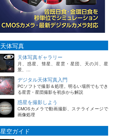
天体写真
天体写真ギャラリー
月、惑星、彗星、星雲・星団、天の川、星
景、…
デジタル天体写真入門
PCソフトで撮影＆処理。明るい場所でもでき
る星雲・星団撮影を初歩から解説
惑星を撮影しよう
CMOSカメラで動画撮影、ステライメージで
画像処理
星空ガイド