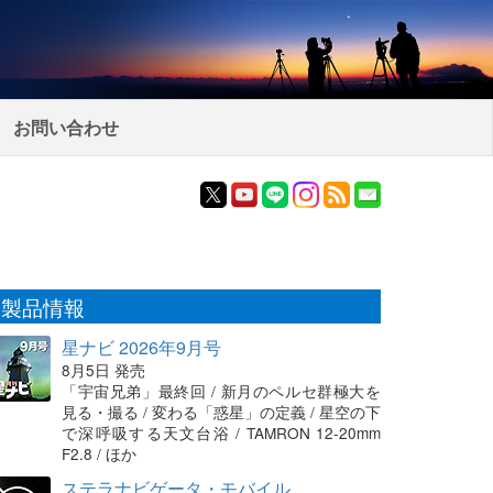
お問い合わせ
製品情報
星ナビ 2026年9月号
8月5日 発売
「宇宙兄弟」最終回 / 新月のペルセ群極大を
見る・撮る / 変わる「惑星」の定義 / 星空の下
で深呼吸する天文台浴 / TAMRON 12-20mm
F2.8 / ほか
ステラナビゲータ・モバイル