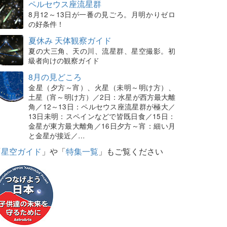
ペルセウス座流星群
8月12～13日が一番の見ごろ。月明かりゼロ
の好条件！
夏休み 天体観察ガイド
夏の大三角、天の川、流星群、星空撮影。初
級者向けの観察ガイド
8月の見どころ
金星（夕方～宵）、火星（未明～明け方）、
土星（宵～明け方）／2日：水星が西方最大離
角／12～13日：ペルセウス座流星群が極大／
13日未明：スペインなどで皆既日食／15日：
金星が東方最大離角／16日夕方～宵：細い月
と金星が接近／…
「
星空ガイド
」や「
特集一覧
」もご覧ください