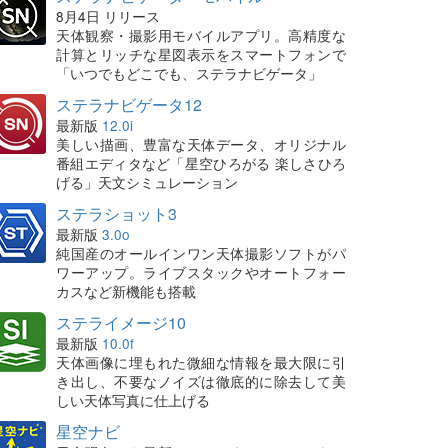
8月4日 リリース
天体観察・撮影用モバイルアプリ。高精度な
計算とリッチな星図表示をスマートフォンで
「いつでもどこでも、ステラナビゲータ」
ステラナビゲータ12
最新版
12.0i
美しい描画、豊富な天体データ、オリジナル
番組エディタなど「星空ひろがる 楽しさひろ
げる」天文シミュレーション
ステラショット3
最新版
3.0o
純国産のオールインワン天体撮影ソフトがパ
ワーアップ。ライブスタックやオートフォー
カスなど新機能も搭載
ステライメージ10
最新版
10.0f
天体画像に埋もれた微細な情報を最大限に引
き出し、不要なノイズは徹底的に除去して美
しい天体写真に仕上げる
星空ナビ