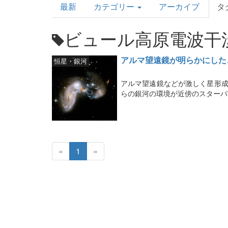
最新
カテゴリー
アーカイブ
タ
Topics
ビュール高原電波干
アルマ望遠鏡が明らかにした
恒星・銀河
アルマ望遠鏡などが激しく星形成
らの銀河の環境が近傍のスターバ
«
1
»