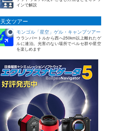
インで解説
天文ツアー
モンゴル「星空」ゲル・キャンプツアー
ウランバートルから西へ250km以上離れたゲ
ルに連泊。光害のない場所でペルセ群や星空
を楽しめます