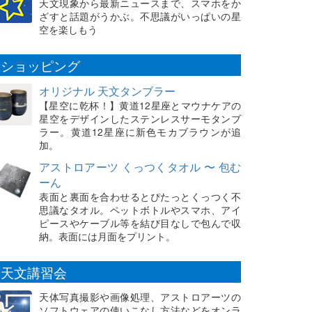
天文現象から最新ニュースまで、スマホをか
ざすと話題がうかぶ。不思議がいっぱいの星
空を楽しもう
ショッピング
オリジナル 天文タンブラー
【星空に乾杯！】黄道12星座とマウナケアの
星空をデザインしたステンレスサーモタンブ
ラー。黄道12星座に新色モカブラウンが追
加。
アストロアーツ くっつくタオル 〜 包む
ーん
表面と裏面を合わせるとぴたっとくっつく不
思議なタオル。ペットボトルやスマホ、アイ
ピースやケーブル等を結び目なしで包んで収
納。表面には月面をプリント。
天文講習会
天体写真撮影や画像処理、アストロアーツの
ソフトウェアの使いこなし方法などをオンラ