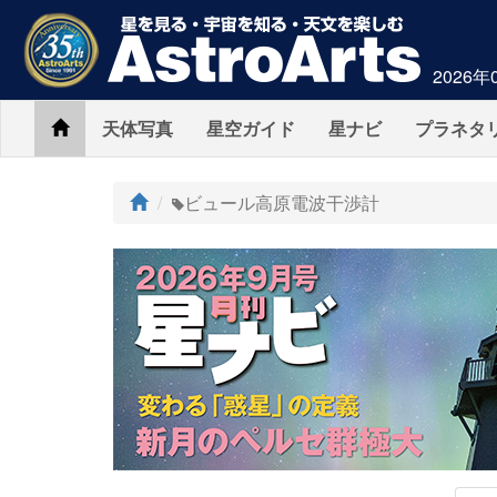
2026年
Home
天体写真
星空ガイド
星ナビ
プラネタ
ト
ビュール高原電波干渉計
ッ
プ
AstroArts