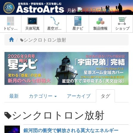
月齢
トピックス
天体写真
星空ガイド
星ナビ
製品情報
ショップ
ト
シンクロトロン放射
ッ
プ
AstroArts
最新
カテゴリー
アーカイブ
タグ
Topics
シンクロトロン放射
銀河団の衝突で解放される莫大なエネルギー