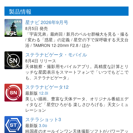
製品情報
星ナビ 2026年9月号
8月5日 発売
「宇宙兄弟」最終回 / 新月のペルセ群極大を見る・撮る
/ 変わる「惑星」の定義 / 星空の下で深呼吸する天文台
浴 / TAMRON 12-20mm F2.8 / ほか
ステラナビゲータ・モバイル
8月4日 リリース
天体観察・撮影用モバイルアプリ。高精度な計算とリ
ッチな星図表示をスマートフォンで「いつでもどこで
も、ステラナビゲータ」
ステラナビゲータ12
最新版
12.0i
美しい描画、豊富な天体データ、オリジナル番組エデ
ィタなど「星空ひろがる 楽しさひろげる」天文シミュ
レーション
ステラショット3
最新版
3.0o
純国産のオールインワン天体撮影ソフトがパワーアッ