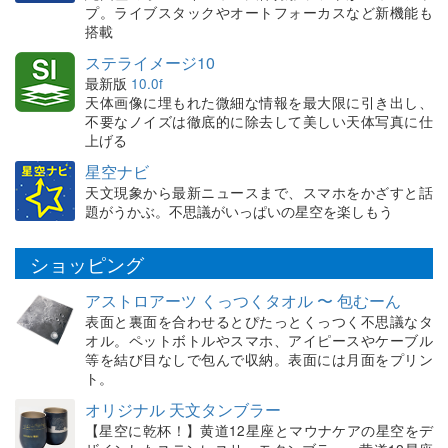
プ。ライブスタックやオートフォーカスなど新機能も
搭載
ステライメージ10
最新版
10.0f
天体画像に埋もれた微細な情報を最大限に引き出し、
不要なノイズは徹底的に除去して美しい天体写真に仕
上げる
星空ナビ
天文現象から最新ニュースまで、スマホをかざすと話
題がうかぶ。不思議がいっぱいの星空を楽しもう
ショッピング
アストロアーツ くっつくタオル 〜 包むーん
表面と裏面を合わせるとぴたっとくっつく不思議なタ
オル。ペットボトルやスマホ、アイピースやケーブル
等を結び目なしで包んで収納。表面には月面をプリン
ト。
オリジナル 天文タンブラー
【星空に乾杯！】黄道12星座とマウナケアの星空をデ