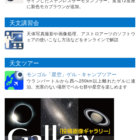
ザインしたステンレスサーモタンブラー。黄道12星座
に新色モカブラウンが追加。
天文講習会
天体写真撮影や画像処理、アストロアーツのソフトウ
ェアの使いこなし方法などをオンラインで解説
天文ツアー
モンゴル「星空」ゲル・キャンプツアー
ウランバートルから西へ250km以上離れたゲルに連
泊。光害のない場所でペルセ群や星空を楽しめます