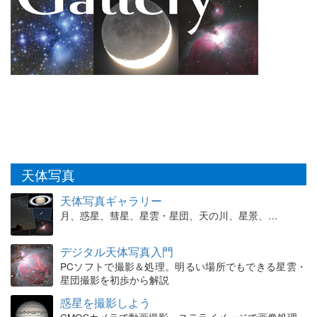
天体写真
天体写真ギャラリー
月、惑星、彗星、星雲・星団、天の川、星景、…
デジタル天体写真入門
PCソフトで撮影＆処理。明るい場所でもできる星雲・
星団撮影を初歩から解説
惑星を撮影しよう