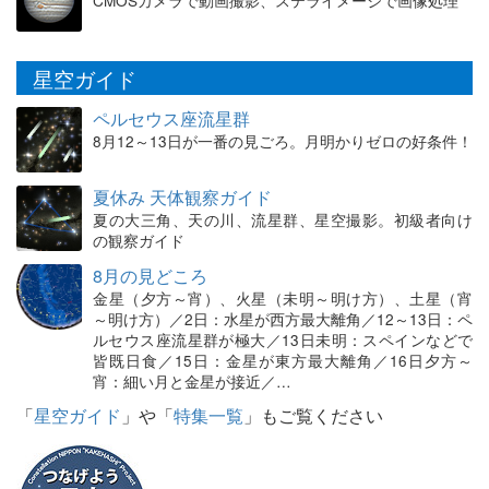
CMOSカメラで動画撮影、ステライメージで画像処理
星空ガイド
ペルセウス座流星群
8月12～13日が一番の見ごろ。月明かりゼロの好条件！
夏休み 天体観察ガイド
夏の大三角、天の川、流星群、星空撮影。初級者向け
の観察ガイド
8月の見どころ
金星（夕方～宵）、火星（未明～明け方）、土星（宵
～明け方）／2日：水星が西方最大離角／12～13日：ペ
ルセウス座流星群が極大／13日未明：スペインなどで
皆既日食／15日：金星が東方最大離角／16日夕方～
宵：細い月と金星が接近／…
「
星空ガイド
」や「
特集一覧
」もご覧ください