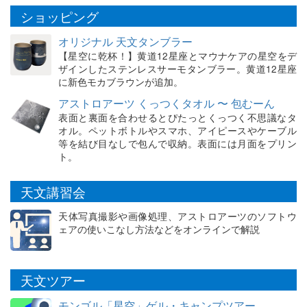
ショッピング
オリジナル 天文タンブラー
【星空に乾杯！】黄道12星座とマウナケアの星空をデ
ザインしたステンレスサーモタンブラー。黄道12星座
に新色モカブラウンが追加。
アストロアーツ くっつくタオル 〜 包むーん
表面と裏面を合わせるとぴたっとくっつく不思議なタ
オル。ペットボトルやスマホ、アイピースやケーブル
等を結び目なしで包んで収納。表面には月面をプリン
ト。
天文講習会
天体写真撮影や画像処理、アストロアーツのソフトウ
ェアの使いこなし方法などをオンラインで解説
天文ツアー
モンゴル「星空」ゲル・キャンプツアー