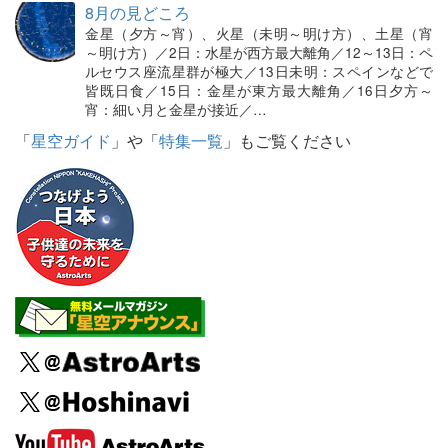
8月の見どころ
金星（夕方～宵）、火星（未明～明け方）、土星（宵
～明け方）／2日：水星が西方最大離角／12～13日：ペ
ルセウス座流星群が極大／13日未明：スペインなどで
皆既日食／15日：金星が東方最大離角／16日夕方～
宵：細い月と金星が接近／…
「
星空ガイド
」や「
特集一覧
」もご覧ください