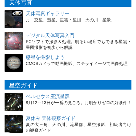
天体写真
天体写真ギャラリー
月、惑星、彗星、星雲・星団、天の川、星景、…
デジタル天体写真入門
PCソフトで撮影＆処理。明るい場所でもできる星雲・
星団撮影を初歩から解説
惑星を撮影しよう
CMOSカメラで動画撮影、ステライメージで画像処理
星空ガイド
ペルセウス座流星群
8月12～13日が一番の見ごろ。月明かりゼロの好条件！
夏休み 天体観察ガイド
夏の大三角、天の川、流星群、星空撮影。初級者向け
の観察ガイド