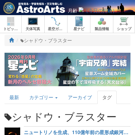
月齢
トピックス
天体写真
星空ガイド
星ナビ
製品情報
ショップ
ト
シャドウ・ブラスター
ッ
プ
AstroArts
最新
カテゴリー
アーカイブ
タグ
Topics
シャドウ・ブラスター
ニュートリノを生成、110億年前の星形成銀河「シャドウ・ブラスター」