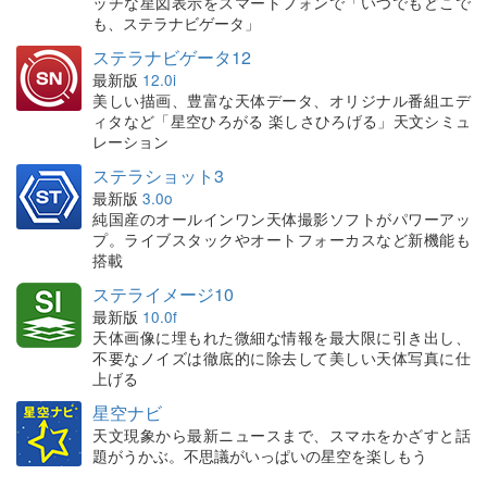
ッチな星図表示をスマートフォンで「いつでもどこで
も、ステラナビゲータ」
ステラナビゲータ12
最新版
12.0i
美しい描画、豊富な天体データ、オリジナル番組エデ
ィタなど「星空ひろがる 楽しさひろげる」天文シミュ
レーション
ステラショット3
最新版
3.0o
純国産のオールインワン天体撮影ソフトがパワーアッ
プ。ライブスタックやオートフォーカスなど新機能も
搭載
ステライメージ10
最新版
10.0f
天体画像に埋もれた微細な情報を最大限に引き出し、
不要なノイズは徹底的に除去して美しい天体写真に仕
上げる
星空ナビ
天文現象から最新ニュースまで、スマホをかざすと話
題がうかぶ。不思議がいっぱいの星空を楽しもう