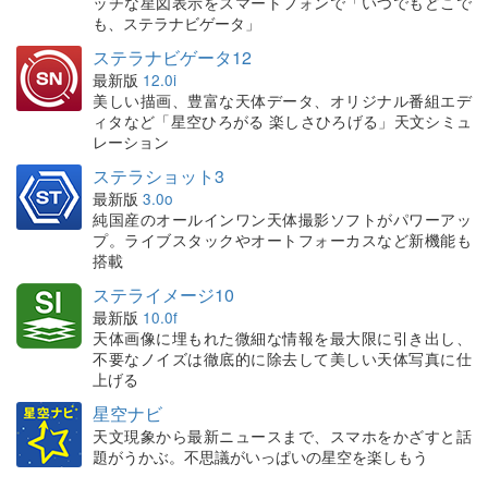
ッチな星図表示をスマートフォンで「いつでもどこで
も、ステラナビゲータ」
ステラナビゲータ12
最新版
12.0i
美しい描画、豊富な天体データ、オリジナル番組エデ
ィタなど「星空ひろがる 楽しさひろげる」天文シミュ
レーション
ステラショット3
最新版
3.0o
純国産のオールインワン天体撮影ソフトがパワーアッ
プ。ライブスタックやオートフォーカスなど新機能も
搭載
ステライメージ10
最新版
10.0f
天体画像に埋もれた微細な情報を最大限に引き出し、
不要なノイズは徹底的に除去して美しい天体写真に仕
上げる
星空ナビ
天文現象から最新ニュースまで、スマホをかざすと話
題がうかぶ。不思議がいっぱいの星空を楽しもう