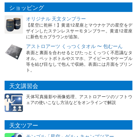
ショッピング
オリジナル 天文タンブラー
【星空に乾杯！】黄道12星座とマウナケアの星空をデ
ザインしたステンレスサーモタンブラー。黄道12星座
に新色モカブラウンが追加。
アストロアーツ くっつくタオル 〜 包むーん
表面と裏面を合わせるとぴたっとくっつく不思議なタ
オル。ペットボトルやスマホ、アイピースやケーブル
等を結び目なしで包んで収納。表面には月面をプリン
ト。
天文講習会
天体写真撮影や画像処理、アストロアーツのソフトウ
ェアの使いこなし方法などをオンラインで解説
天文ツアー
モンゴル「星空」ゲル・キャンプツアー