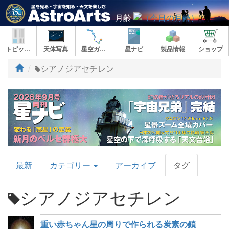
月齢
トピックス
天体写真
星空ガイド
星ナビ
製品情報
ショップ
ト
シアノジアセチレン
ッ
プ
AstroArts
最新
カテゴリー
アーカイブ
タグ
Topics
シアノジアセチレン
重い赤ちゃん星の周りで作られる炭素の鎖