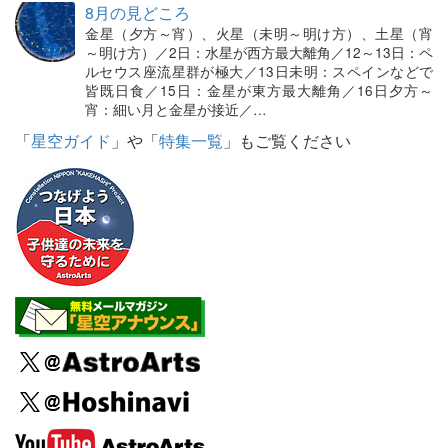
8月の見どころ
金星（夕方～宵）、火星（未明～明け方）、土星（宵
～明け方）／2日：水星が西方最大離角／12～13日：ペ
ルセウス座流星群が極大／13日未明：スペインなどで
皆既日食／15日：金星が東方最大離角／16日夕方～
宵：細い月と金星が接近／…
「
星空ガイド
」や「
特集一覧
」もご覧ください