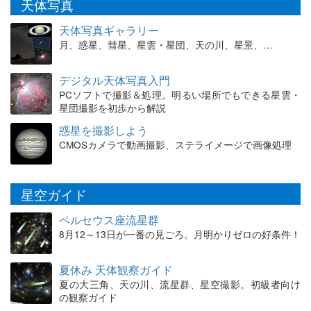
天体写真
天体写真ギャラリー
月、惑星、彗星、星雲・星団、天の川、星景、…
デジタル天体写真入門
PCソフトで撮影＆処理。明るい場所でもできる星雲・
星団撮影を初歩から解説
惑星を撮影しよう
CMOSカメラで動画撮影、ステライメージで画像処理
星空ガイド
ペルセウス座流星群
8月12～13日が一番の見ごろ。月明かりゼロの好条件！
夏休み 天体観察ガイド
夏の大三角、天の川、流星群、星空撮影。初級者向け
の観察ガイド