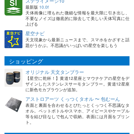
ステライメージ10
最新版
10.0f
天体画像に埋もれた微細な情報を最大限に引き出し、
不要なノイズは徹底的に除去して美しい天体写真に仕
上げる
星空ナビ
天文現象から最新ニュースまで、スマホをかざすと話
題がうかぶ。不思議がいっぱいの星空を楽しもう
ショッピング
オリジナル 天文タンブラー
【星空に乾杯！】黄道12星座とマウナケアの星空をデ
ザインしたステンレスサーモタンブラー。黄道12星座
に新色モカブラウンが追加。
アストロアーツ くっつくタオル 〜 包むーん
表面と裏面を合わせるとぴたっとくっつく不思議なタ
オル。ペットボトルやスマホ、アイピースやケーブル
等を結び目なしで包んで収納。表面には月面をプリン
ト。