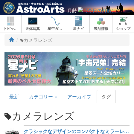
月齢
トピックス
天体写真
星空ガイド
星ナビ
製品情報
ショップ
ト
カメラレンズ
ッ
プ
AstroArts
最新
カテゴリー
アーカイブ
タグ
Topics
カメラレンズ
クラシックなデザインのコンパクトなミラーレス「OM SYSTEM OM-3」新発売