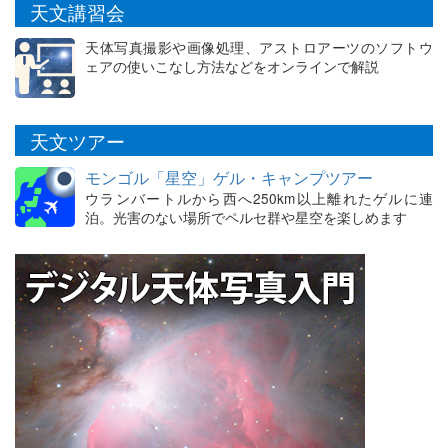
天文講習会
天体写真撮影や画像処理、アストロアーツのソフトウ
ェアの使いこなし方法などをオンラインで解説
天文ツアー
モンゴル「星空」ゲル・キャンプツアー
ウランバートルから西へ250km以上離れたゲルに連
泊。光害のない場所でペルセ群や星空を楽しめます