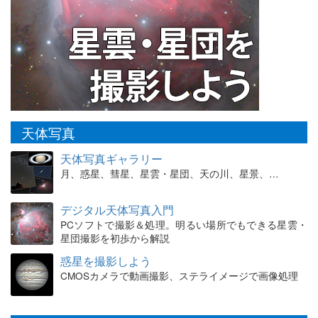
天体写真
天体写真ギャラリー
月、惑星、彗星、星雲・星団、天の川、星景、…
デジタル天体写真入門
PCソフトで撮影＆処理。明るい場所でもできる星雲・
星団撮影を初歩から解説
惑星を撮影しよう
CMOSカメラで動画撮影、ステライメージで画像処理