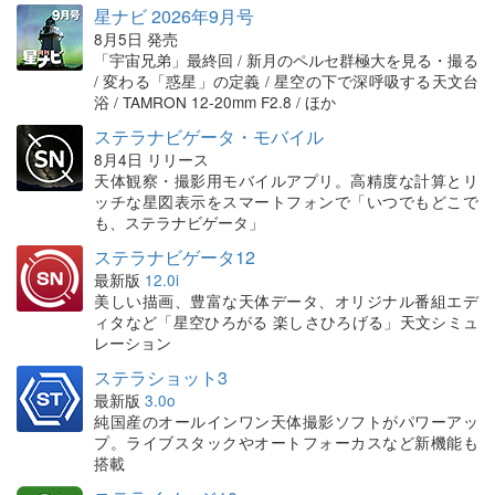
星ナビ 2026年9月号
8月5日 発売
「宇宙兄弟」最終回 / 新月のペルセ群極大を見る・撮る
/ 変わる「惑星」の定義 / 星空の下で深呼吸する天文台
浴 / TAMRON 12-20mm F2.8 / ほか
ステラナビゲータ・モバイル
8月4日 リリース
天体観察・撮影用モバイルアプリ。高精度な計算とリ
ッチな星図表示をスマートフォンで「いつでもどこで
も、ステラナビゲータ」
ステラナビゲータ12
最新版
12.0i
美しい描画、豊富な天体データ、オリジナル番組エデ
ィタなど「星空ひろがる 楽しさひろげる」天文シミュ
レーション
ステラショット3
最新版
3.0o
純国産のオールインワン天体撮影ソフトがパワーアッ
プ。ライブスタックやオートフォーカスなど新機能も
搭載