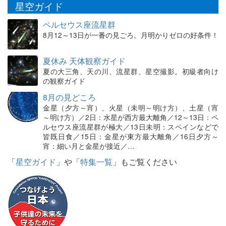
星空ガイド
ペルセウス座流星群
8月12～13日が一番の見ごろ。月明かりゼロの好条件！
夏休み 天体観察ガイド
夏の大三角、天の川、流星群、星空撮影。初級者向け
の観察ガイド
8月の見どころ
金星（夕方～宵）、火星（未明～明け方）、土星（宵
～明け方）／2日：水星が西方最大離角／12～13日：ペ
ルセウス座流星群が極大／13日未明：スペインなどで
皆既日食／15日：金星が東方最大離角／16日夕方～
宵：細い月と金星が接近／…
「
星空ガイド
」や「
特集一覧
」もご覧ください