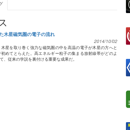
グ
ス
た木星磁気圏の電子の流れ
2014/10/02
、木星を取り巻く強力な磁気圏の中を高温の電子が木星の方へと
で初めてとらえた。高エネルギー粒子の集まる放射線帯がどのよ
て、従来の学説を裏付ける重要な成果だ。