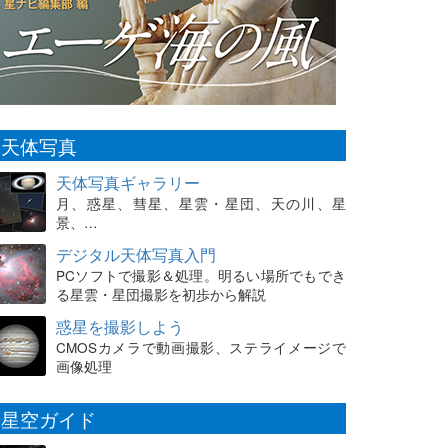
天体写真
天体写真ギャラリー
月、惑星、彗星、星雲・星団、天の川、星
景、…
デジタル天体写真入門
PCソフトで撮影＆処理。明るい場所でもでき
る星雲・星団撮影を初歩から解説
惑星を撮影しよう
CMOSカメラで動画撮影、ステライメージで
画像処理
星空ガイド