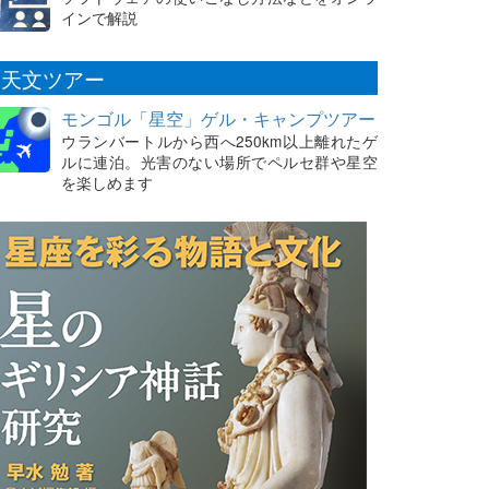
インで解説
天文ツアー
モンゴル「星空」ゲル・キャンプツアー
ウランバートルから西へ250km以上離れたゲ
ルに連泊。光害のない場所でペルセ群や星空
を楽しめます