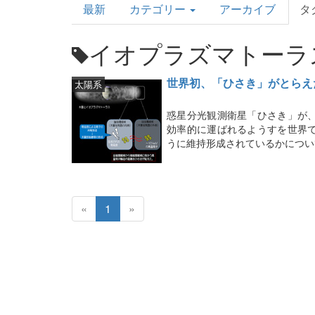
最新
カテゴリー
アーカイブ
タ
Topics
イオプラズマトーラ
世界初、「ひさき」がとらえ
太陽系
惑星分光観測衛星「ひさき」が
効率的に運ばれるようすを世界
うに維持形成されているかについ
«
1
»