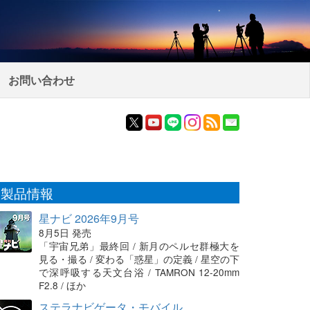
お問い合わせ
製品情報
星ナビ 2026年9月号
8月5日 発売
「宇宙兄弟」最終回 / 新月のペルセ群極大を
見る・撮る / 変わる「惑星」の定義 / 星空の下
で深呼吸する天文台浴 / TAMRON 12-20mm
F2.8 / ほか
ステラナビゲータ・モバイル