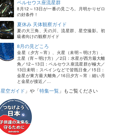
ペルセウス座流星群
8月12～13日が一番の見ごろ。月明かりゼロ
の好条件！
夏休み 天体観察ガイド
夏の大三角、天の川、流星群、星空撮影。初
級者向けの観察ガイド
8月の見どころ
金星（夕方～宵）、火星（未明～明け方）、
土星（宵～明け方）／2日：水星が西方最大離
角／12～13日：ペルセウス座流星群が極大／
13日未明：スペインなどで皆既日食／15日：
金星が東方最大離角／16日夕方～宵：細い月
と金星が接近／…
「
星空ガイド
」や「
特集一覧
」もご覧ください