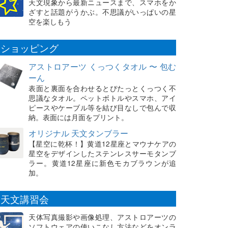
天文現象から最新ニュースまで、スマホをか
ざすと話題がうかぶ。不思議がいっぱいの星
空を楽しもう
ショッピング
アストロアーツ くっつくタオル 〜 包む
ーん
表面と裏面を合わせるとぴたっとくっつく不
思議なタオル。ペットボトルやスマホ、アイ
ピースやケーブル等を結び目なしで包んで収
納。表面には月面をプリント。
オリジナル 天文タンブラー
【星空に乾杯！】黄道12星座とマウナケアの
星空をデザインしたステンレスサーモタンブ
ラー。黄道12星座に新色モカブラウンが追
加。
天文講習会
天体写真撮影や画像処理、アストロアーツの
ソフトウェアの使いこなし方法などをオンラ