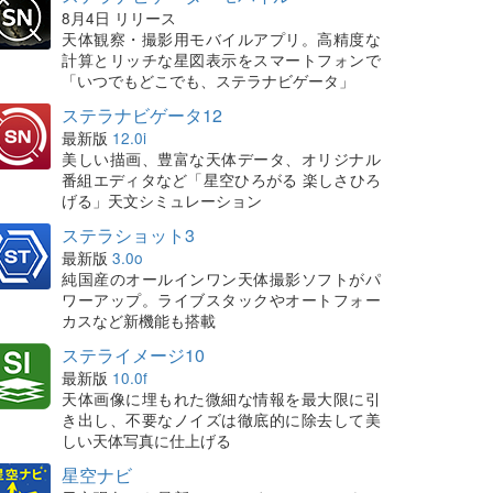
8月4日 リリース
天体観察・撮影用モバイルアプリ。高精度な
計算とリッチな星図表示をスマートフォンで
「いつでもどこでも、ステラナビゲータ」
ステラナビゲータ12
最新版
12.0i
美しい描画、豊富な天体データ、オリジナル
番組エディタなど「星空ひろがる 楽しさひろ
げる」天文シミュレーション
ステラショット3
最新版
3.0o
純国産のオールインワン天体撮影ソフトがパ
ワーアップ。ライブスタックやオートフォー
カスなど新機能も搭載
ステライメージ10
最新版
10.0f
天体画像に埋もれた微細な情報を最大限に引
き出し、不要なノイズは徹底的に除去して美
しい天体写真に仕上げる
星空ナビ