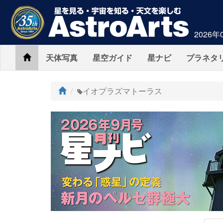
2026年
Home
天体写真
星空ガイド
星ナビ
プラネタ
ト
イオプラズマトーラス
ッ
プ
AstroArts