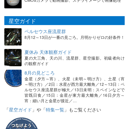
CMOSカメラで動画撮影、ステライメージで画像処理
星空ガイド
ペルセウス座流星群
8月12～13日が一番の見ごろ。月明かりゼロの好条件！
夏休み 天体観察ガイド
夏の大三角、天の川、流星群、星空撮影。初級者向け
の観察ガイド
8月の見どころ
金星（夕方～宵）、火星（未明～明け方）、土星（宵
～明け方）／2日：水星が西方最大離角／12～13日：ペ
ルセウス座流星群が極大／13日未明：スペインなどで
皆既日食／15日：金星が東方最大離角／16日夕方～
宵：細い月と金星が接近／…
「
星空ガイド
」や「
特集一覧
」もご覧ください