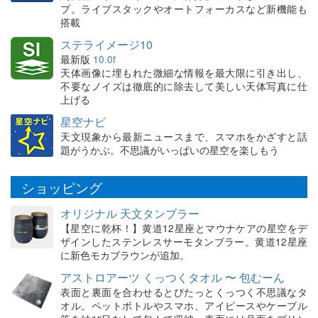
プ。ライブスタックやオートフォーカスなど新機能も
搭載
ステライメージ10
最新版
10.0f
天体画像に埋もれた微細な情報を最大限に引き出し、
不要なノイズは徹底的に除去して美しい天体写真に仕
上げる
星空ナビ
天文現象から最新ニュースまで、スマホをかざすと話
題がうかぶ。不思議がいっぱいの星空を楽しもう
ショッピング
オリジナル 天文タンブラー
【星空に乾杯！】黄道12星座とマウナケアの星空をデ
ザインしたステンレスサーモタンブラー。黄道12星座
に新色モカブラウンが追加。
アストロアーツ くっつくタオル 〜 包むーん
表面と裏面を合わせるとぴたっとくっつく不思議なタ
オル。ペットボトルやスマホ、アイピースやケーブル