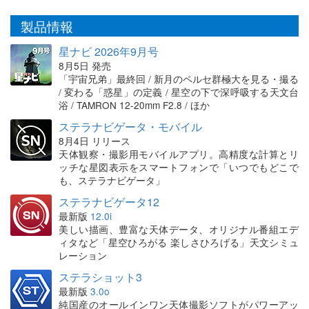
製品情報
星ナビ 2026年9月号
8月5日 発売
「宇宙兄弟」最終回 / 新月のペルセ群極大を見る・撮る
/ 変わる「惑星」の定義 / 星空の下で深呼吸する天文台
浴 / TAMRON 12-20mm F2.8 / ほか
ステラナビゲータ・モバイル
8月4日 リリース
天体観察・撮影用モバイルアプリ。高精度な計算とリ
ッチな星図表示をスマートフォンで「いつでもどこで
も、ステラナビゲータ」
ステラナビゲータ12
最新版
12.0i
美しい描画、豊富な天体データ、オリジナル番組エデ
ィタなど「星空ひろがる 楽しさひろげる」天文シミュ
レーション
ステラショット3
最新版
3.0o
純国産のオールインワン天体撮影ソフトがパワーアッ