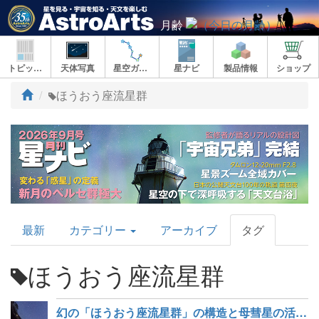
月齢
トピックス
天体写真
星空ガイド
星ナビ
製品情報
ショップ
ト
ほうおう座流星群
ッ
プ
AstroArts
最新
カテゴリー
アーカイブ
タグ
Topics
ほうおう座流星群
幻の「ほうおう座流星群」の構造と母彗星の活動度を解明