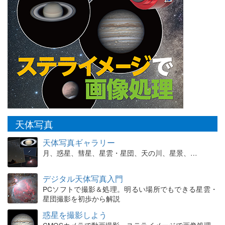
天体写真
天体写真ギャラリー
月、惑星、彗星、星雲・星団、天の川、星景、…
デジタル天体写真入門
PCソフトで撮影＆処理。明るい場所でもできる星雲・
星団撮影を初歩から解説
惑星を撮影しよう