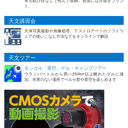
等を結び目なしで包んで収納。表面には月面をプリン
ト。
天文講習会
天体写真撮影や画像処理、アストロアーツのソフトウ
ェアの使いこなし方法などをオンラインで解説
天文ツアー
モンゴル「星空」ゲル・キャンプツアー
ウランバートルから西へ250km以上離れたゲルに連
泊。光害のない場所でペルセ群や星空を楽しめます