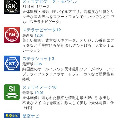
ステラナビゲータ・モバイル
8月4日 リリース
天体観察・撮影用モバイルアプリ。高精度な計算とリ
ッチな星図表示をスマートフォンで「いつでもどこで
も、ステラナビゲータ」
ステラナビゲータ12
最新版
12.0i
美しい描画、豊富な天体データ、オリジナル番組エデ
ィタなど「星空ひろがる 楽しさひろげる」天文シミュ
レーション
ステラショット3
最新版
3.0o
純国産のオールインワン天体撮影ソフトがパワーアッ
プ。ライブスタックやオートフォーカスなど新機能も
搭載
ステライメージ10
最新版
10.0f
天体画像に埋もれた微細な情報を最大限に引き出し、
不要なノイズは徹底的に除去して美しい天体写真に仕
上げる
星空ナビ