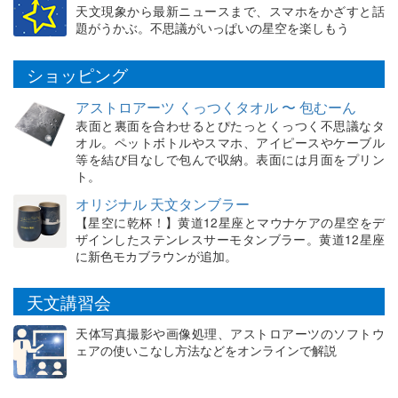
天文現象から最新ニュースまで、スマホをかざすと話
題がうかぶ。不思議がいっぱいの星空を楽しもう
ショッピング
アストロアーツ くっつくタオル 〜 包むーん
表面と裏面を合わせるとぴたっとくっつく不思議なタ
オル。ペットボトルやスマホ、アイピースやケーブル
等を結び目なしで包んで収納。表面には月面をプリン
ト。
オリジナル 天文タンブラー
【星空に乾杯！】黄道12星座とマウナケアの星空をデ
ザインしたステンレスサーモタンブラー。黄道12星座
に新色モカブラウンが追加。
天文講習会
天体写真撮影や画像処理、アストロアーツのソフトウ
ェアの使いこなし方法などをオンラインで解説