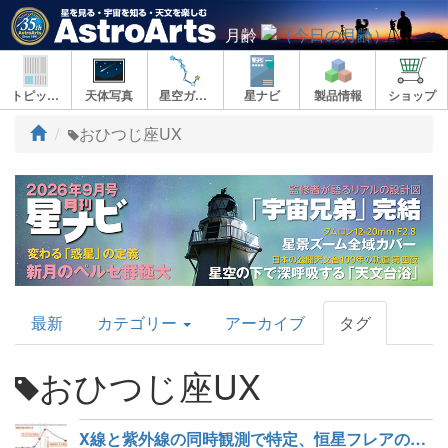
月齢
トピックス
天体写真
星空ガイド
星ナビ
製品情報
ショップ
ト
おひつじ座UX
ッ
プ
AstroArts
最新
カテゴリー
アーカイブ
タグ
Topics
おひつじ座UX
X線と紫外線の同時観測で特定、恒星フレアの鉄Kα輝線の起源は光電離