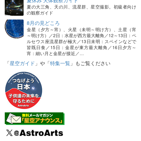
夏休み 天体観察ガイド
夏の大三角、天の川、流星群、星空撮影。初級者向け
の観察ガイド
8月の見どころ
金星（夕方～宵）、火星（未明～明け方）、土星（宵
～明け方）／2日：水星が西方最大離角／12～13日：ペ
ルセウス座流星群が極大／13日未明：スペインなどで
皆既日食／15日：金星が東方最大離角／16日夕方～
宵：細い月と金星が接近／…
「
星空ガイド
」や「
特集一覧
」もご覧ください