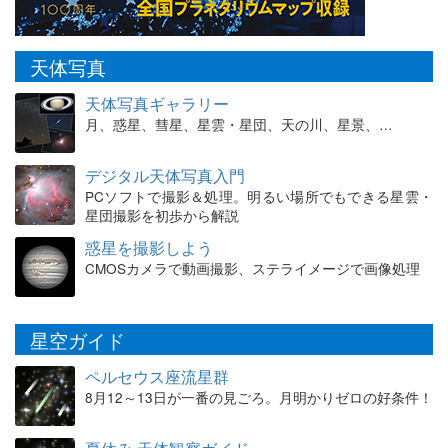
天体写真
天体写真ギャラリー
月、惑星、彗星、星雲・星団、天の川、星景、…
デジタル天体写真入門
PCソフトで撮影＆処理。明るい場所でもできる星雲・
星団撮影を初歩から解説
惑星を撮影しよう
CMOSカメラで動画撮影、ステライメージで画像処理
星空ガイド
ペルセウス座流星群
8月12～13日が一番の見ごろ。月明かりゼロの好条件！