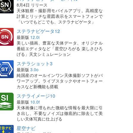
8月4日 リリース
天体観察・撮影用モバイルアプリ。高精度な
計算とリッチな星図表示をスマートフォンで
「いつでもどこでも、ステラナビゲータ」
ステラナビゲータ12
最新版
12.0i
美しい描画、豊富な天体データ、オリジナル
番組エディタなど「星空ひろがる 楽しさひろ
げる」天文シミュレーション
ステラショット3
最新版
3.0o
純国産のオールインワン天体撮影ソフトがパ
ワーアップ。ライブスタックやオートフォー
カスなど新機能も搭載
ステライメージ10
最新版
10.0f
天体画像に埋もれた微細な情報を最大限に引
き出し、不要なノイズは徹底的に除去して美
しい天体写真に仕上げる
星空ナビ