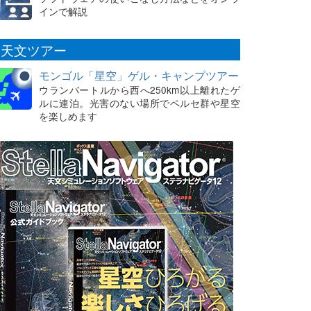
インで解説
天文ツアー
モンゴル「星空」ゲル・キャンプツアー
ウランバートルから西へ250km以上離れたゲ
ルに連泊。光害のない場所でペルセ群や星空
を楽しめます