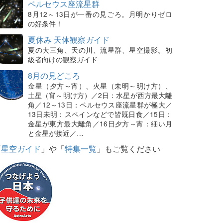
ペルセウス座流星群
8月12～13日が一番の見ごろ。月明かりゼロ
の好条件！
夏休み 天体観察ガイド
夏の大三角、天の川、流星群、星空撮影。初
級者向けの観察ガイド
8月の見どころ
金星（夕方～宵）、火星（未明～明け方）、
土星（宵～明け方）／2日：水星が西方最大離
角／12～13日：ペルセウス座流星群が極大／
13日未明：スペインなどで皆既日食／15日：
金星が東方最大離角／16日夕方～宵：細い月
と金星が接近／…
「
星空ガイド
」や「
特集一覧
」もご覧ください