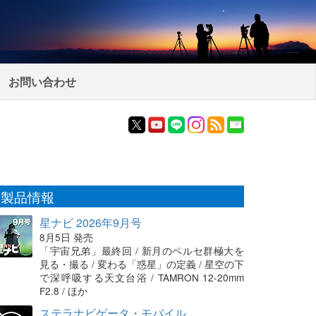
お問い合わせ
製品情報
星ナビ 2026年9月号
8月5日 発売
「宇宙兄弟」最終回 / 新月のペルセ群極大を
見る・撮る / 変わる「惑星」の定義 / 星空の下
で深呼吸する天文台浴 / TAMRON 12-20mm
F2.8 / ほか
ステラナビゲータ・モバイル