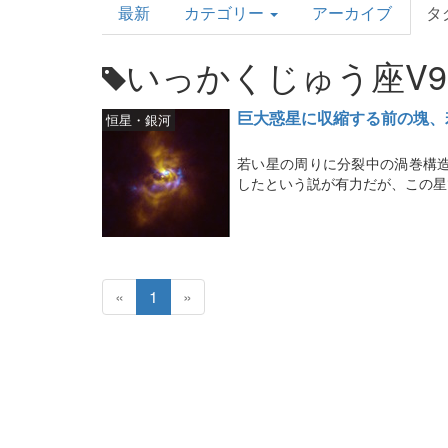
最新
カテゴリー
アーカイブ
タ
Topics
いっかくじゅう座V9
巨大惑星に収縮する前の塊、
恒星・銀河
若い星の周りに分裂中の渦巻構
したという説が有力だが、この星
«
1
»