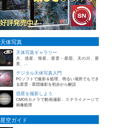
天体写真
天体写真ギャラリー
月、惑星、彗星、星雲・星団、天の川、星
景、…
デジタル天体写真入門
PCソフトで撮影＆処理。明るい場所でもでき
る星雲・星団撮影を初歩から解説
惑星を撮影しよう
CMOSカメラで動画撮影、ステライメージで
画像処理
星空ガイド