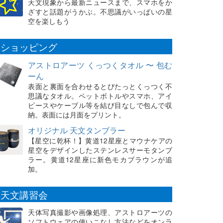
天文現象から最新ニュースまで、スマホをか
ざすと話題がうかぶ。不思議がいっぱいの星
空を楽しもう
ショッピング
アストロアーツ くっつくタオル 〜 包む
ーん
表面と裏面を合わせるとぴたっとくっつく不
思議なタオル。ペットボトルやスマホ、アイ
ピースやケーブル等を結び目なしで包んで収
納。表面には月面をプリント。
オリジナル 天文タンブラー
【星空に乾杯！】黄道12星座とマウナケアの
星空をデザインしたステンレスサーモタンブ
ラー。黄道12星座に新色モカブラウンが追
加。
天文講習会
天体写真撮影や画像処理、アストロアーツの
ソフトウェアの使いこなし方法などをオンラ