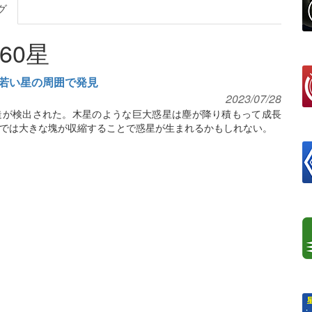
グ
60星
若い星の周囲で発見
2023/07/28
造が検出された。木星のような巨大惑星は塵が降り積もって成長
では大きな塊が収縮することで惑星が生まれるかもしれない。