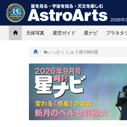
2026年
Home
天体写真
星空ガイド
星ナビ
プラネタ
ト
いっかくじゅう座V960星
ッ
プ
AstroArts