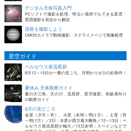
デジタル天体写真入門
PCソフトで撮影＆処理。明るい場所でもできる星雲・
星団撮影を初歩から解説
惑星を撮影しよう
CMOSカメラで動画撮影、ステライメージで画像処理
星空ガイド
ペルセウス座流星群
8月12～13日が一番の見ごろ。月明かりゼロの好条件！
夏休み 天体観察ガイド
夏の大三角、天の川、流星群、星空撮影。初級者向け
の観察ガイド
8月の見どころ
金星（夕方～宵）、火星（未明～明け方）、土星（宵
～明け方）／2日：水星が西方最大離角／12～13日：ペ
ルセウス座流星群が極大／13日未明：スペインなどで