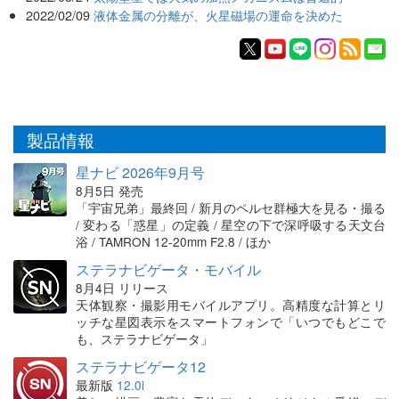
2022/02/09
液体金属の分離が、火星磁場の運命を決めた
製品情報
星ナビ 2026年9月号
8月5日 発売
「宇宙兄弟」最終回 / 新月のペルセ群極大を見る・撮る
/ 変わる「惑星」の定義 / 星空の下で深呼吸する天文台
浴 / TAMRON 12-20mm F2.8 / ほか
ステラナビゲータ・モバイル
8月4日 リリース
天体観察・撮影用モバイルアプリ。高精度な計算とリ
ッチな星図表示をスマートフォンで「いつでもどこで
も、ステラナビゲータ」
ステラナビゲータ12
最新版
12.0i