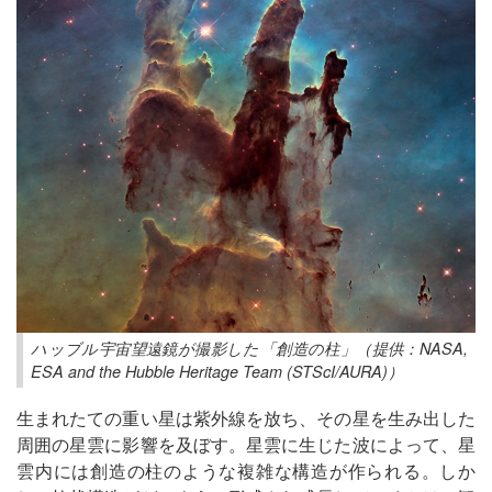
ハッブル宇宙望遠鏡が撮影した「創造の柱」（提供：NASA,
ESA and the Hubble Heritage Team (STScI/AURA)）
生まれたての重い星は紫外線を放ち、その星を生み出した
周囲の星雲に影響を及ぼす。星雲に生じた波によって、星
雲内には創造の柱のような複雑な構造が作られる。しか