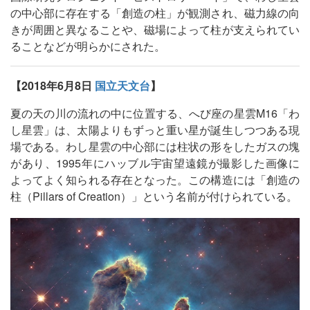
の中心部に存在する「創造の柱」が観測され、磁力線の向
きが周囲と異なることや、磁場によって柱が支えられてい
ることなどが明らかにされた。
【2018年6月8日
国立天文台
】
夏の天の川の流れの中に位置する、へび座の星雲M16「わ
し星雲」は、太陽よりもずっと重い星が誕生しつつある現
場である。わし星雲の中心部には柱状の形をしたガスの塊
があり、1995年にハッブル宇宙望遠鏡が撮影した画像に
よってよく知られる存在となった。この構造には「創造の
柱（Pillars of Creation）」という名前が付けられている。