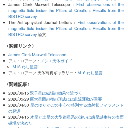
James Clerk Maxwell Telescope：
First observations of the
magnetic field inside the Pillars of Creation: Results from the
BISTRO survey
The Astrophysical Journal Letters：
First observations of the
magnetic field inside the Pillars of Creation: Results from the
BISTRO survey
論文
〈関連リンク〉
James Clerk Maxwell Telescope
アストロアーツ：
メシエ天体ガイド
M16 わし星雲
アストロアーツ 天体写真ギャラリー：
M16 わし星雲
関連記事
2026/06/15
双子星は磁場の効果で近づく
2026/05/29
巨大星団の種の形成には乱流運動が重要
2026/04/30
星のゆりかごの中心で整列する放射状フィラメント
の起源
2026/04/15
木星と土星の大型衛星系の違いは惑星誕生時の表面
磁場が決めた