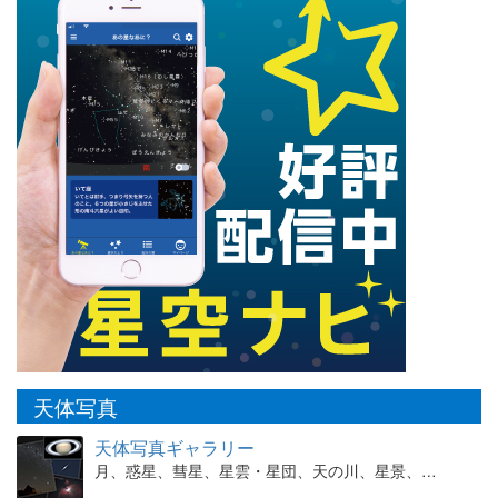
天体写真
天体写真ギャラリー
月、惑星、彗星、星雲・星団、天の川、星景、…