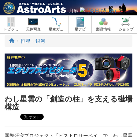
月齢
トピックス
天体写真
星空ガイド
星ナビ
製品情報
ショップ
ト
恒星・銀河
ッ
プ
わし星雲の「創造の柱」を支える磁場
構造
国際研究プロジェクト「ビストロサーベイ」で、わし星雲