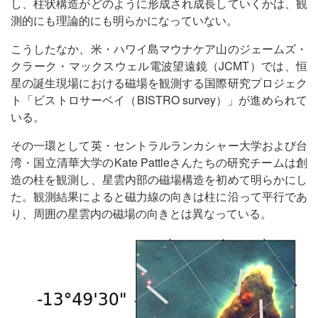
し、柱状構造がどのように形成され成長していくかは、観
測的にも理論的にも明らかになっていない。
こうしたなか、米・ハワイ島マウナケア山のジェームズ・
クラーク・マックスウェル電波望遠鏡（JCMT）では、恒
星の誕生現場における磁場を観測する国際研究プロジェク
ト「ビストロサーベイ（BISTRO survey）」が進められて
いる。
その一環として英・セントラルランカシャー大学および台
湾・国立清華大学のKate Pattleさんたちの研究チームは創
造の柱を観測し、星雲内部の磁場構造を初めて明らかにし
た。観測結果によると磁力線の向きは柱に沿って平行であ
り、周囲の星雲内の磁場の向きとは異なっている。