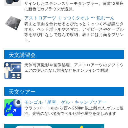
ザインしたステンレスサーモタンブラー。黄道12星座
に新色モカブラウンが追加。
アストロアーツ くっつくタオル 〜 包むーん
表面と裏面を合わせるとぴたっとくっつく不思議なタ
オル。ペットボトルやスマホ、アイピースやケーブル
等を結び目なしで包んで収納。表面には月面をプリン
ト。
天文講習会
天体写真撮影や画像処理、アストロアーツのソフトウ
ェアの使いこなし方法などをオンラインで解説
天文ツアー
モンゴル「星空」ゲル・キャンプツアー
ウランバートルから西へ250km以上離れたゲルに連
泊。光害のない場所でペルセ群や星空を楽しめます