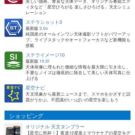
美しい描画、豊富な天体データ、オリジナル番組エデ
ィタなど「星空ひろがる 楽しさひろげる」天文シミュ
レーション
ステラショット3
最新版
3.0o
純国産のオールインワン天体撮影ソフトがパワーアッ
プ。ライブスタックやオートフォーカスなど新機能も
搭載
ステライメージ10
最新版
10.0f
天体画像に埋もれた微細な情報を最大限に引き出し、
不要なノイズは徹底的に除去して美しい天体写真に仕
上げる
星空ナビ
天文現象から最新ニュースまで、スマホをかざすと話
題がうかぶ。不思議がいっぱいの星空を楽しもう
ショッピング
オリジナル 天文タンブラー
【星空に乾杯！】黄道12星座とマウナケアの星空をデ