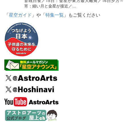
皆既日食／15日：金星が東方最大離角／16日夕方～
宵：細い月と金星が接近／…
「
星空ガイド
」や「
特集一覧
」もご覧ください