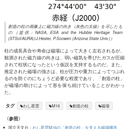
創造の柱の画像上に磁力線の向き（灰色の太線）を示したも
の（提供：NASA, ESA and the Hubble Heritage Team
(STScI/AURA)/J.Hester, P.Scowen (Arizona State Univ.)）
柱の成長具合や寿命は磁場によって大きく左右されるが、
観測された磁力線の向きは、弱い磁気を帯びたガスが圧縮
されて柱状になったという仮説を支持するものだ。また、
推定された磁場の強さは、柱が圧力や重力によってつぶれ
るのを防ぐのにちょうど必要な程度であり、「創造の柱」
が磁場の助けによって形を保ち続けていることがわかっ
た。
タグ
わし星雲
M16
創造の柱
磁場
〈参照〉
国立天文台：
わし星雲M16の「創造の柱」を支える磁場構造