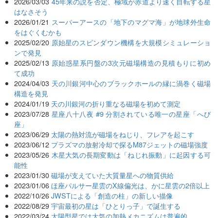
2026/03/03
45年来の説を否定、極域が赤道より速く自転する星
はなさそう
2026/01/21
スーパーアースの「地下のマグマ海」が地球外生命
をはぐくむかも
2025/02/20
原始星のスピンダウン機構を大規模シミュレーショ
ンで発見
2025/02/13
原始惑星系円盤の3次元磁場構造の見積もりに初め
て成功
2024/04/03
天の川銀河中心のブラックホールの縁に渦巻く磁場
構造を発見
2024/01/19
天の川銀河の折り重なる磁場を初めて測定
2023/07/28
星座八十八夜 #9 分割されている唯一の星座「へび
座」
2023/06/29
太陽の熱対流が磁場をねじり、フレアを起こす
2023/06/12
プラズマの放射冷却で探るM87ジェットの磁場強度
2023/05/26
木星大気の長期変動は「ねじれ振動」に起因する可
能性
2023/01/30
磁場が支えていた大質量星への物質供給
2023/01/06
ほ座パルサー星雲のX線偏光は、かに星雲の2倍以上
2022/10/26
JWSTによる「創造の柱」の新しい描像
2022/08/29
宇宙最初の星は「ひとりっ子」で誕生する
2022/03/24
太陽型星では大気の加熱メカニズムは普遍的