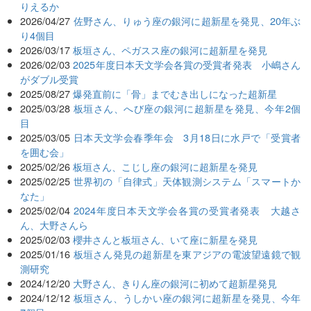
りえるか
2026/04/27
佐野さん、りゅう座の銀河に超新星を発見、20年ぶ
り4個目
2026/03/17
板垣さん、ペガスス座の銀河に超新星を発見
2026/02/03
2025年度日本天文学会各賞の受賞者発表 小嶋さん
がダブル受賞
2025/08/27
爆発直前に「骨」までむき出しになった超新星
2025/03/28
板垣さん、へび座の銀河に超新星を発見、今年2個
目
2025/03/05
日本天文学会春季年会 3月18日に水戸で「受賞者
を囲む会」
2025/02/26
板垣さん、こじし座の銀河に超新星を発見
2025/02/25
世界初の「自律式」天体観測システム「スマートか
なた」
2025/02/04
2024年度日本天文学会各賞の受賞者発表 大越さ
ん、大野さんら
2025/02/03
櫻井さんと板垣さん、いて座に新星を発見
2025/01/16
板垣さん発見の超新星を東アジアの電波望遠鏡で観
測研究
2024/12/20
大野さん、きりん座の銀河に初めて超新星発見
2024/12/12
板垣さん、うしかい座の銀河に超新星を発見、今年