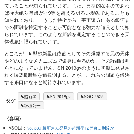
ていることが知られています。また、典型的なものであれ
ば極大絶対等級が-19等を超える明るい現象であることも
知られており、こうした特徴から、宇宙遠方にある銀河ま
での距離を推定することが可能となる強力な道具として知
られています。このような距離を測定することのできる天
体現象は限られています。
ところが、Ia型超新星は依然としてその爆発する元の天体
やどのようなメカニズムで爆発に至るのか、その詳細は明
らかになっていません。SN 2018gvのように初期に発見さ
れるIa型超新星を追観測することが、これらの問題を解決
する糸口になると期待されています。
超新星
SN 2018gv
NGC 2525
タグ
板垣公一
〈参照〉
VSOLJ：
No. 339 板垣さん発見の超新星12等台に到達か
Transient Name Server：
2018gv