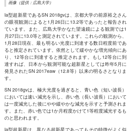
画像（提供：広島大学）
Ia型超新星であるSN 2018gvは、京都大学の前原裕之さん
の眼視観測によると1月26日に13.2等であったと報告され
ています。また、広島大学かなた望遠鏡による観測では1
月27日に13.0等と測定されています。これらの観測から、
1月28日現在、最も明るい光度に到達する数日程度前であ
ると推定されています。依然として緩やかな増光傾向にあ
り、12等台に到達すると推定されます。もし12等台に到
達すれば、日本から観測可能な超新星としては昨年5月に
発見されたSN 2017eaw（12.8等）以来の明るさとなりま
す。
SN 2018gvは、極大光度を過ぎると、青い色（短い波長）
においては速い減光を示し、赤い色（長い波長）において
は一度減光した後にやや緩やかな減光を示すと予測されま
す。また、赤い色では1か月程度かけて1等程度減光するも
のと思われます。
Ia型超新星は、異なる超新星であってもその特徴がよく似