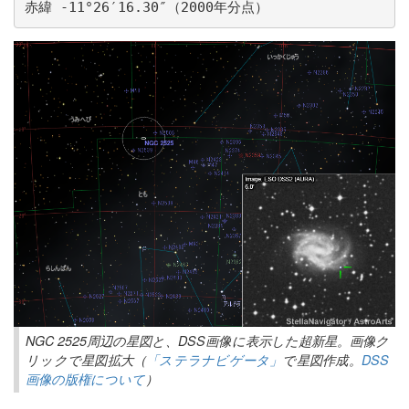
赤緯 -11°26′16.30″（2000年分点）
NGC 2525周辺の星図と、DSS画像に表示した超新星。画像ク
リックで星図拡大（
「ステラナビゲータ」
で星図作成。
DSS
画像の版権について
）