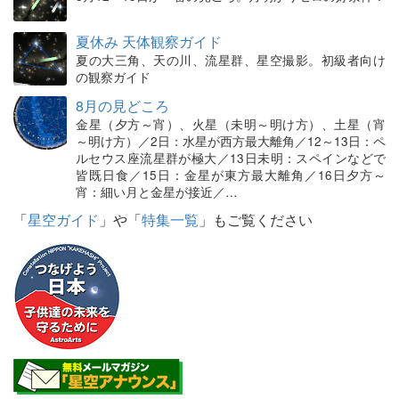
夏休み 天体観察ガイド
夏の大三角、天の川、流星群、星空撮影。初級者向け
の観察ガイド
8月の見どころ
金星（夕方～宵）、火星（未明～明け方）、土星（宵
～明け方）／2日：水星が西方最大離角／12～13日：ペ
ルセウス座流星群が極大／13日未明：スペインなどで
皆既日食／15日：金星が東方最大離角／16日夕方～
宵：細い月と金星が接近／…
「
星空ガイド
」や「
特集一覧
」もご覧ください