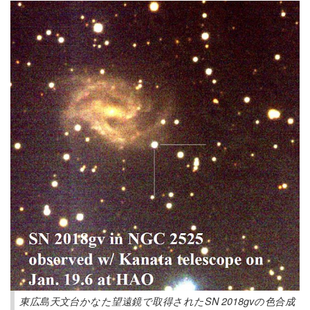
東広島天文台かなた望遠鏡で取得されたSN 2018gvの色合成