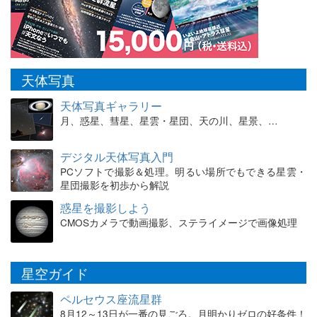
天体写真
天体写真ギャラリー
月、惑星、彗星、星雲・星団、天の川、星景、…
デジタル天体写真入門
PCソフトで撮影＆処理。明るい場所でもできる星雲・
星団撮影を初歩から解説
惑星を撮影しよう
CMOSカメラで動画撮影、ステライメージで画像処理
星空ガイド
ペルセウス座流星群
8月12～13日が一番の見ごろ。月明かりゼロの好条件！