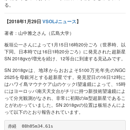
る。
【2018年1月29日
VSOLJニュース
】
著者：山中雅之さん（広島大学）
板垣公一さんによって1月15日16時20分ごろ（世界時、以
下同。日本時では16日1時20分ごろ）に発見された超新星
SN 2018gvが増光を続け、12等台に到達する見込みです。
SN 2018gvは、地球からおおよそ5100万光年先のNGC
2525を母銀河とする超新星です。発見翌日の16日12時に
はハワイ島マウナケア山のケックI望遠鏡によって、15時
にはヨーロッパ南天天文台がチリに持つ新技術望遠鏡によ
って分光観測がなされ、非常に初期のIa型超新星であるこ
とがわかっていました。SN 2018gvの位置は板垣さんによ
って以下のとおり報告されています。
赤経  08h05m34.61s
