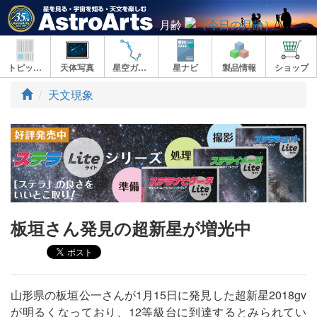
月齢
トピックス
天体写真
星空ガイド
星ナビ
製品情報
ショップ
ト
天文現象
ッ
プ
板垣さん発見の超新星が増光中
山形県の板垣公一さんが1月15日に発見した超新星2018gv
が明るくなっており、12等級台に到達するとみられてい