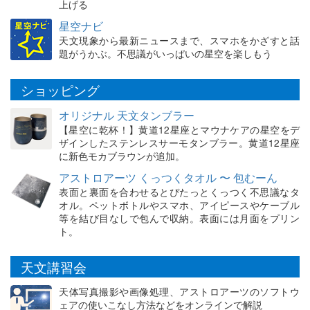
上げる
星空ナビ
天文現象から最新ニュースまで、スマホをかざすと話
題がうかぶ。不思議がいっぱいの星空を楽しもう
ショッピング
オリジナル 天文タンブラー
【星空に乾杯！】黄道12星座とマウナケアの星空をデ
ザインしたステンレスサーモタンブラー。黄道12星座
に新色モカブラウンが追加。
アストロアーツ くっつくタオル 〜 包むーん
表面と裏面を合わせるとぴたっとくっつく不思議なタ
オル。ペットボトルやスマホ、アイピースやケーブル
等を結び目なしで包んで収納。表面には月面をプリン
ト。
天文講習会
天体写真撮影や画像処理、アストロアーツのソフトウ
ェアの使いこなし方法などをオンラインで解説