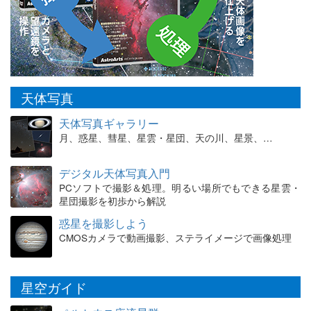
天体写真
天体写真ギャラリー
月、惑星、彗星、星雲・星団、天の川、星景、…
デジタル天体写真入門
PCソフトで撮影＆処理。明るい場所でもできる星雲・
星団撮影を初歩から解説
惑星を撮影しよう
CMOSカメラで動画撮影、ステライメージで画像処理
星空ガイド