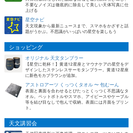
不要なノイズは徹底的に除去して美しい天体写真に仕
上げる
星空ナビ
天文現象から最新ニュースまで、スマホをかざすと話
題がうかぶ。不思議がいっぱいの星空を楽しもう
ショッピング
オリジナル 天文タンブラー
【星空に乾杯！】黄道12星座とマウナケアの星空をデ
ザインしたステンレスサーモタンブラー。黄道12星座
に新色モカブラウンが追加。
アストロアーツ くっつくタオル 〜 包むーん
表面と裏面を合わせるとぴたっとくっつく不思議なタ
オル。ペットボトルやスマホ、アイピースやケーブル
等を結び目なしで包んで収納。表面には月面をプリン
ト。
天文講習会