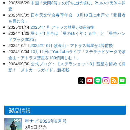
2025/05/29
中国「天問2号」の打ち上げ成功、2つの小天体を探
査
2025/03/05
日本天文学会春季年会 3月18日に水戸で「受賞者
を囲む会」
2025/01/14
2025年1月 アトラス彗星が0等前後
2024/11/29
星ナビ1月号は「星のゆく年くる年」と「星空ハン
ドブック2025」
2024/10/11
2024年10月 紫金山・アトラス彗星が4等前後
2024/10/04
10月11日にYouTubeライブ「ステラナビゲータで紫
金山・アトラス彗星を100倍楽しむ！」
2024/09/30
公式ブログ：【ステラショット3】彗星を留めて撮
影！「メトカーフガイド」新搭載
製品情報
星ナビ 2026年9月号
8月5日 発売