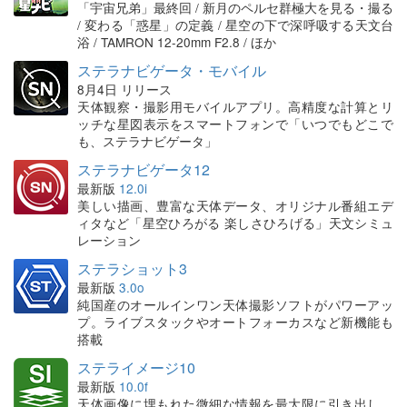
「宇宙兄弟」最終回 / 新月のペルセ群極大を見る・撮る
/ 変わる「惑星」の定義 / 星空の下で深呼吸する天文台
浴 / TAMRON 12-20mm F2.8 / ほか
ステラナビゲータ・モバイル
8月4日 リリース
天体観察・撮影用モバイルアプリ。高精度な計算とリ
ッチな星図表示をスマートフォンで「いつでもどこで
も、ステラナビゲータ」
ステラナビゲータ12
最新版
12.0i
美しい描画、豊富な天体データ、オリジナル番組エデ
ィタなど「星空ひろがる 楽しさひろげる」天文シミュ
レーション
ステラショット3
最新版
3.0o
純国産のオールインワン天体撮影ソフトがパワーアッ
プ。ライブスタックやオートフォーカスなど新機能も
搭載
ステライメージ10
最新版
10.0f
天体画像に埋もれた微細な情報を最大限に引き出し、