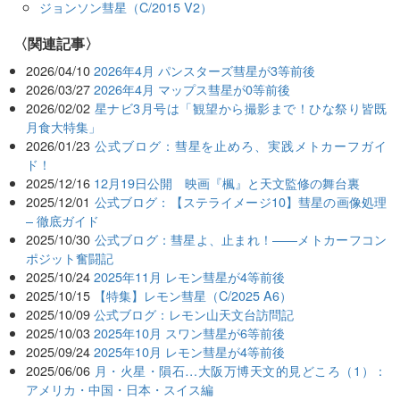
ジョンソン彗星（C/2015 V2）
関連記事
2026/04/10
2026年4月 パンスターズ彗星が3等前後
2026/03/27
2026年4月 マップス彗星が0等前後
2026/02/02
星ナビ3月号は「観望から撮影まで！ひな祭り皆既
月食大特集」
2026/01/23
公式ブログ：彗星を止めろ、実践メトカーフガイ
ド！
2025/12/16
12月19日公開 映画『楓』と天文監修の舞台裏
2025/12/01
公式ブログ：【ステライメージ10】彗星の画像処理
– 徹底ガイド
2025/10/30
公式ブログ：彗星よ、止まれ！――メトカーフコン
ポジット奮闘記
2025/10/24
2025年11月 レモン彗星が4等前後
2025/10/15
【特集】レモン彗星（C/2025 A6）
2025/10/09
公式ブログ：レモン山天文台訪問記
2025/10/03
2025年10月 スワン彗星が6等前後
2025/09/24
2025年10月 レモン彗星が4等前後
2025/06/06
月・火星・隕石…大阪万博天文的見どころ（1）：
アメリカ・中国・日本・スイス編