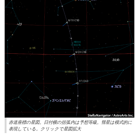
赤道座標の星図。日付横の括弧内は予想等級。彗星は模式的に
表現している。クリックで星図拡大