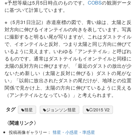
※予想等級は5月5日時点のものです。
COBS
の観測データ
に基づいて計算しています。
※（5月31日注記）赤道座標の図で、青い線は、太陽と反
対方向に伸びるイオンテイルの向きを表しています。写真
に撮影すると明るい尾が写りますが、これはダストテイル
で、イオンテイルと反対、つまり太陽と同じ方向に伸びて
いるように見えます。いわゆる「アンチテイル」と呼ばれ
るものです。通常はダストテイルもイオンテイルと同様に
太陽の反対方向に伸びますが、「最近のダストの放出が少
ないため新しい（太陽と反対に伸びる）ダストの尾がな
い」「以前に放出されたダストの尾だけが、地球との位置
関係で見かけ上、太陽の方向に伸びているように見える
（アンチテイルとなっている）」と考えられます。
タグ
彗星
ジョンソン彗星
C/2015 V2
〈関連リンク〉
投稿画像ギャラリー：
彗星・小惑星・準惑星