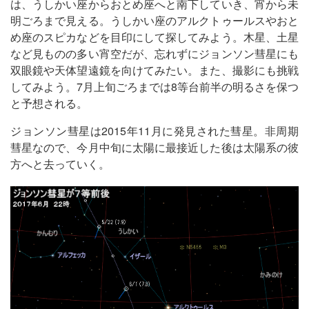
は、うしかい座からおとめ座へと南下していき、宵から未
明ごろまで見える。うしかい座のアルクトゥールスやおと
め座のスピカなどを目印にして探してみよう。木星、土星
など見ものの多い宵空だが、忘れずにジョンソン彗星にも
双眼鏡や天体望遠鏡を向けてみたい。また、撮影にも挑戦
してみよう。7月上旬ごろまでは8等台前半の明るさを保つ
と予想される。
ジョンソン彗星は2015年11月に発見された彗星。非周期
彗星なので、今月中旬に太陽に最接近した後は太陽系の彼
方へと去っていく。