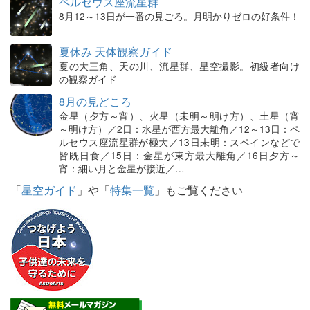
ペルセウス座流星群
8月12～13日が一番の見ごろ。月明かりゼロの好条件！
夏休み 天体観察ガイド
夏の大三角、天の川、流星群、星空撮影。初級者向け
の観察ガイド
8月の見どころ
金星（夕方～宵）、火星（未明～明け方）、土星（宵
～明け方）／2日：水星が西方最大離角／12～13日：ペ
ルセウス座流星群が極大／13日未明：スペインなどで
皆既日食／15日：金星が東方最大離角／16日夕方～
宵：細い月と金星が接近／…
「
星空ガイド
」や「
特集一覧
」もご覧ください