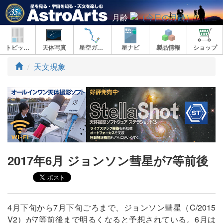
月齢
トピックス
天体写真
星空ガイド
星ナビ
製品情報
ショップ
ト
天文現象
ッ
プ
2017年6月 ジョンソン彗星が7等前後
4月下旬から7月下旬ごろまで、ジョンソン彗星（C/2015
V2）が7等前後まで明るくなると予想されている。6月は