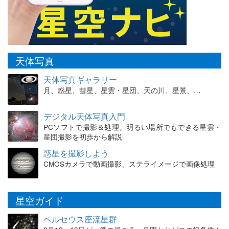
天体写真
天体写真ギャラリー
月、惑星、彗星、星雲・星団、天の川、星景、…
デジタル天体写真入門
PCソフトで撮影＆処理。明るい場所でもできる星雲・
星団撮影を初歩から解説
惑星を撮影しよう
CMOSカメラで動画撮影、ステライメージで画像処理
星空ガイド
ペルセウス座流星群