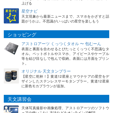
上げる
星空ナビ
天文現象から最新ニュースまで、スマホをかざすと話
題がうかぶ。不思議がいっぱいの星空を楽しもう
ショッピング
アストロアーツ くっつくタオル 〜 包むーん
表面と裏面を合わせるとぴたっとくっつく不思議なタ
オル。ペットボトルやスマホ、アイピースやケーブル
等を結び目なしで包んで収納。表面には月面をプリン
ト。
オリジナル 天文タンブラー
【星空に乾杯！】黄道12星座とマウナケアの星空をデ
ザインしたステンレスサーモタンブラー。黄道12星座
に新色モカブラウンが追加。
天文講習会
天体写真撮影や画像処理、アストロアーツのソフトウ
ェアの使いこなし方法などをオンラインで解説