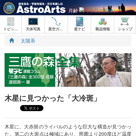
月齢
トピックス
天体写真
星空ガイド
星ナビ
製品情報
ショップ
ト
太陽系
ッ
プ
木星に見つかった「大冷斑」
木星に、大赤斑のライバルのような巨大な構造が見つかっ
た。第二の大斑点は極域にあり、周囲より200度ほど温度