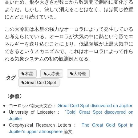
高いため、形や大きさが数日から数週間で劇的に変化する
ようだ。しかし、決して消えることはなく、ほぼ同じ位置
にとどまり続けている。
この大冷斑は木星の強力なオーロラによって発生している
と考えられている。オーロラが大気の中に熱という形でエ
ネルギーを送り込むことにより、低温領域が上層大気中に
できるというメカニズムで、これはオーロラによって作ら
れる気象システムの初の観測例となる。
木星
大赤斑
大冷斑
タグ
Great Cold Spot
〈参照〉
ヨーロッパ南天天文台：
Great Cold Spot discovered on Jupiter
University of Leicester：
`Cold' Great Spot discovered on
Jupiter
Geophysical Research Letters：
The Great Cold Spot in
Jupiter's upper atmosphere
論文