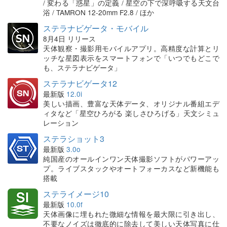
/ 変わる「惑星」の定義 / 星空の下で深呼吸する天文台
浴 / TAMRON 12-20mm F2.8 / ほか
ステラナビゲータ・モバイル
8月4日 リリース
天体観察・撮影用モバイルアプリ。高精度な計算とリ
ッチな星図表示をスマートフォンで「いつでもどこで
も、ステラナビゲータ」
ステラナビゲータ12
最新版
12.0i
美しい描画、豊富な天体データ、オリジナル番組エデ
ィタなど「星空ひろがる 楽しさひろげる」天文シミュ
レーション
ステラショット3
最新版
3.0o
純国産のオールインワン天体撮影ソフトがパワーアッ
プ。ライブスタックやオートフォーカスなど新機能も
搭載
ステライメージ10
最新版
10.0f
天体画像に埋もれた微細な情報を最大限に引き出し、
不要なノイズは徹底的に除去して美しい天体写真に仕