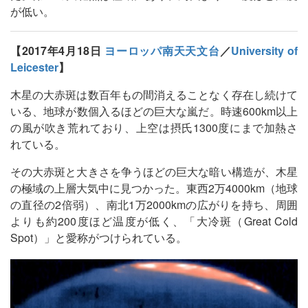
が低い。
【2017年4月18日
ヨーロッパ南天天文台
／
University of
Leicester
】
木星の大赤斑は数百年もの間消えることなく存在し続けて
いる、地球が数個入るほどの巨大な嵐だ。時速600km以上
の風が吹き荒れており、上空は摂氏1300度にまで加熱さ
れている。
その大赤斑と大きさを争うほどの巨大な暗い構造が、木星
の極域の上層大気中に見つかった。東西2万4000km（地球
の直径の2倍弱）、南北1万2000kmの広がりを持ち、周囲
よりも約200度ほど温度が低く、「大冷斑（Great Cold
Spot）」と愛称がつけられている。