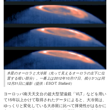
木星のオーロラと大冷斑（光って見えるオーロラの左下に位
置する暗い部分）。一番上は2012年10月17日、残り3つは同
12月31日に撮影（提供：ESO/T. Stallard）
ヨーロッパ南天天文台の超大型望遠鏡「VLT」などを用い
て15年以上かけて取得されたデータによると、大冷斑は、
ゆっくりと変化している大赤斑に比べて揮発性がはるかに