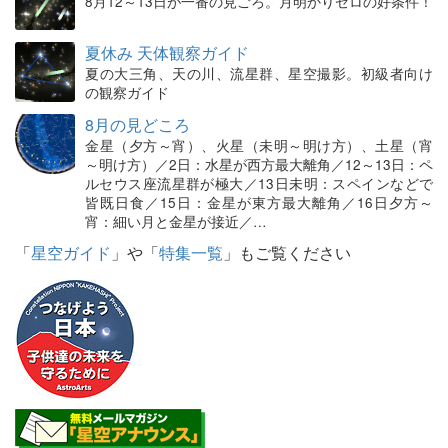
8月12～13日が一番の見ごろ。月明かりゼロの好条件！
夏休み 天体観察ガイド
夏の大三角、天の川、流星群、星空撮影。初級者向け
の観察ガイド
8月の見どころ
金星（夕方～宵）、火星（未明～明け方）、土星（宵
～明け方）／2日：水星が西方最大離角／12～13日：ペ
ルセウス座流星群が極大／13日未明：スペインなどで
皆既日食／15日：金星が東方最大離角／16日夕方～
宵：細い月と金星が接近／…
「
星空ガイド
」や「
特集一覧
」もご覧ください