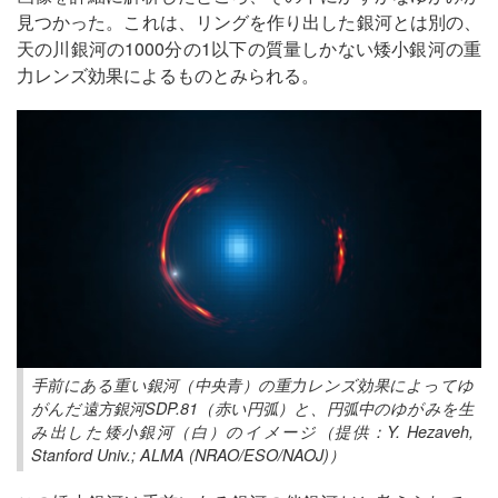
見つかった。これは、リングを作り出した銀河とは別の、
天の川銀河の1000分の1以下の質量しかない矮小銀河の重
力レンズ効果によるものとみられる。
手前にある重い銀河（中央青）の重力レンズ効果によってゆ
がんだ遠方銀河SDP.81（赤い円弧）と、円弧中のゆがみを生
み出した矮小銀河（白）のイメージ（提供：Y. Hezaveh,
Stanford Univ.; ALMA (NRAO/ESO/NAOJ)）