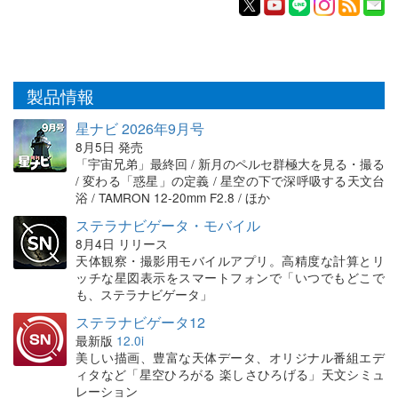
製品情報
星ナビ 2026年9月号
8月5日 発売
「宇宙兄弟」最終回 / 新月のペルセ群極大を見る・撮る
/ 変わる「惑星」の定義 / 星空の下で深呼吸する天文台
浴 / TAMRON 12-20mm F2.8 / ほか
ステラナビゲータ・モバイル
8月4日 リリース
天体観察・撮影用モバイルアプリ。高精度な計算とリ
ッチな星図表示をスマートフォンで「いつでもどこで
も、ステラナビゲータ」
ステラナビゲータ12
最新版
12.0i
美しい描画、豊富な天体データ、オリジナル番組エデ
ィタなど「星空ひろがる 楽しさひろげる」天文シミュ
レーション