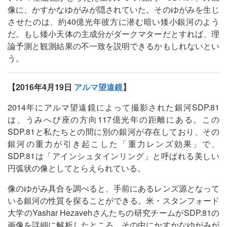
像に、かすかなゆがみが隠されていた。そのゆがみを生じ
させたのは、約40億光年彼方に潜む暗い矮小銀河のよう
だ。もし矮小天体の主成分がダークマターだとすれば、理
論予測と観測結果の不一致を説明できるかもしれないとい
う。
【2016年4月19日
アルマ望遠鏡
】
2014年にアルマ望遠鏡によって撮影された銀河SDP.81
は、うみへび座の方向117億光年の距離にある。この
SDP.81と私たちとの間に別の銀河が存在しており、その
銀河の重力が引き起こした「重力レンズ効果」で、
SDP.81は「アインシュタインリング」と呼ばれる美しい
円弧状の像としてとらえられている。
像のゆがみ具合を調べると、手前にあるレンズ源となって
いる銀河の性質を探ることができる。米・スタンフォード
大学のYashar Hezavehさんたちの研究チームがSDP.81の
画像を詳細に解析したところ、その中にかすかなゆがみが