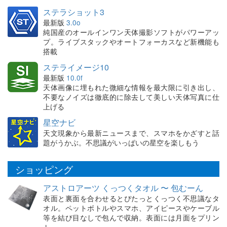
ステラショット3
最新版
3.0o
純国産のオールインワン天体撮影ソフトがパワーアッ
プ。ライブスタックやオートフォーカスなど新機能も
搭載
ステライメージ10
最新版
10.0f
天体画像に埋もれた微細な情報を最大限に引き出し、
不要なノイズは徹底的に除去して美しい天体写真に仕
上げる
星空ナビ
天文現象から最新ニュースまで、スマホをかざすと話
題がうかぶ。不思議がいっぱいの星空を楽しもう
ショッピング
アストロアーツ くっつくタオル 〜 包むーん
表面と裏面を合わせるとぴたっとくっつく不思議なタ
オル。ペットボトルやスマホ、アイピースやケーブル
等を結び目なしで包んで収納。表面には月面をプリン
ト。