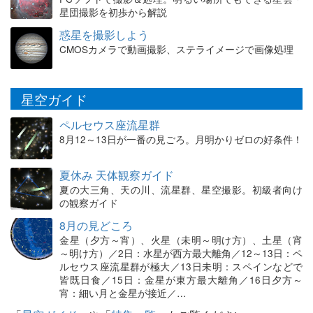
星団撮影を初歩から解説
惑星を撮影しよう
CMOSカメラで動画撮影、ステライメージで画像処理
星空ガイド
ペルセウス座流星群
8月12～13日が一番の見ごろ。月明かりゼロの好条件！
夏休み 天体観察ガイド
夏の大三角、天の川、流星群、星空撮影。初級者向け
の観察ガイド
8月の見どころ
金星（夕方～宵）、火星（未明～明け方）、土星（宵
～明け方）／2日：水星が西方最大離角／12～13日：ペ
ルセウス座流星群が極大／13日未明：スペインなどで
皆既日食／15日：金星が東方最大離角／16日夕方～
宵：細い月と金星が接近／…