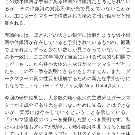
この矮小銀河は手前にある銀河の伴銀河だと考えられてい
るが、その伴銀河の対応天体が光で見えていないことか
ら、主にダークマターで構成される極めて暗い銀河だと推
測される。
理論的には、ほとんどの大きい銀河には似たような矮小銀
河や伴銀河が存在していると予測されているものの、観測
ではそれよりずっと少ない数しか見つかっていない。「こ
の不一致は、ここ20年間の宇宙論における代表的な問題で
すが、もしこれら矮小天体の主成分がダークマターだとし
たら、この不一致を説明できるかもしれません。また、ダ
ークマターの真の性質を理解するための新たな手掛かりに
もなるでしょう」(米・イリノイ大学 Neal Dalalさん）。
今回の研究結果は、大多数の矮小銀河の主成分はダークマ
ターが主成分であり光を発しないために見ることはできな
いが、実際には存在しているということを示している。
「アルマ望遠鏡のパワーを発揮した驚くべき実例です。私
たちは今後もアルマが効率よく矮小銀河を見つけると確信
しています。次のステップは、より多くの同じような天体