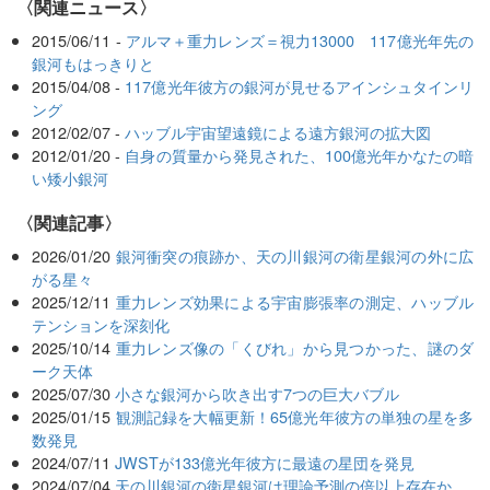
〈関連ニュース〉
2015/06/11 -
アルマ＋重力レンズ＝視力13000 117億光年先の
銀河もはっきりと
2015/04/08 -
117億光年彼方の銀河が見せるアインシュタインリ
ング
2012/02/07 -
ハッブル宇宙望遠鏡による遠方銀河の拡大図
2012/01/20 -
自身の質量から発見された、100億光年かなたの暗
い矮小銀河
関連記事
2026/01/20
銀河衝突の痕跡か、天の川銀河の衛星銀河の外に広
がる星々
2025/12/11
重力レンズ効果による宇宙膨張率の測定、ハッブル
テンションを深刻化
2025/10/14
重力レンズ像の「くびれ」から見つかった、謎のダ
ーク天体
2025/07/30
小さな銀河から吹き出す7つの巨大バブル
2025/01/15
観測記録を大幅更新！65億光年彼方の単独の星を多
数発見
2024/07/11
JWSTが133億光年彼方に最遠の星団を発見
2024/07/04
天の川銀河の衛星銀河は理論予測の倍以上存在か