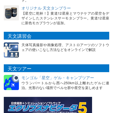
オリジナル 天文タンブラー
【星空に乾杯！】黄道12星座とマウナケアの星空をデ
ザインしたステンレスサーモタンブラー。黄道12星座
に新色モカブラウンが追加。
天文講習会
天体写真撮影や画像処理、アストロアーツのソフトウ
ェアの使いこなし方法などをオンラインで解説
天文ツアー
モンゴル「星空」ゲル・キャンプツアー
ウランバートルから西へ250km以上離れたゲルに連
泊。光害のない場所でペルセ群や星空を楽しめます