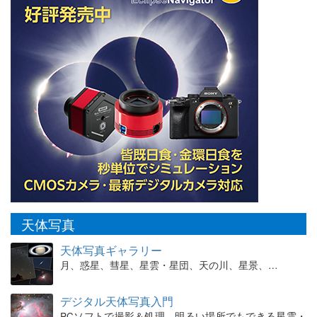
天体写真
天体写真ギャラリー
月、惑星、彗星、星雲・星団、天の川、星景、…
デジタル天体写真入門
PCソフトで撮影＆処理。明るい場所でもできる星雲・