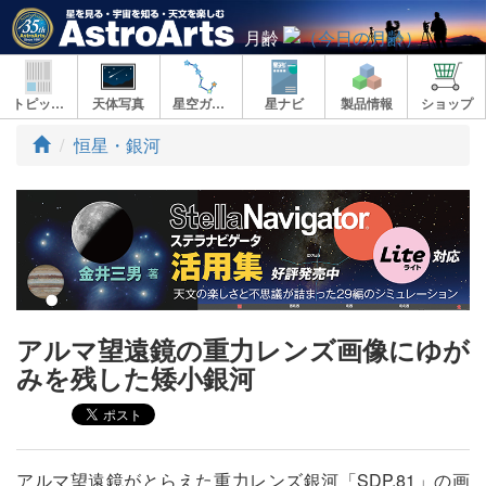
月齢
トピックス
天体写真
星空ガイド
星ナビ
製品情報
ショップ
ト
恒星・銀河
ッ
プ
アルマ望遠鏡の重力レンズ画像にゆが
みを残した矮小銀河
アルマ望遠鏡がとらえた重力レンズ銀河「SDP.81」の画