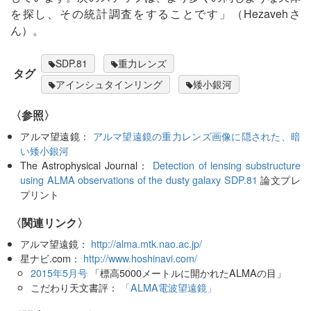
を探し、その統計調査をすることです」（Hezavehさ
ん）。
SDP.81
重力レンズ
タグ
アインシュタインリング
矮小銀河
〈参照〉
アルマ望遠鏡：
アルマ望遠鏡の重力レンズ画像に隠された、暗
い矮小銀河
The Astrophysical Journal：
Detection of lensing substructure
using ALMA observations of the dusty galaxy SDP.81
論文プレ
プリント
〈関連リンク〉
アルマ望遠鏡：
http://alma.mtk.nao.ac.jp/
星ナビ.com：
http://www.hoshinavi.com/
2015年5月号
「標高5000メートルに開かれたALMAの目」
こだわり天文書評：
「ALMA電波望遠鏡」