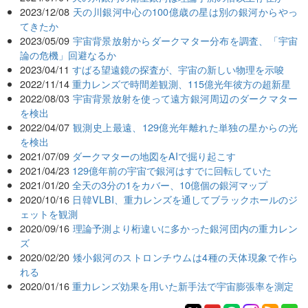
2023/12/08
天の川銀河中心の100億歳の星は別の銀河からやっ
てきたか
2023/05/09
宇宙背景放射からダークマター分布を調査、「宇宙
論の危機」回避なるか
2023/04/11
すばる望遠鏡の探査が、宇宙の新しい物理を示唆
2022/11/14
重力レンズで時間差観測、115億光年彼方の超新星
2022/08/03
宇宙背景放射を使って遠方銀河周辺のダークマター
を検出
2022/04/07
観測史上最遠、129億光年離れた単独の星からの光
を検出
2021/07/09
ダークマターの地図をAIで掘り起こす
2021/04/23
129億年前の宇宙で銀河はすでに回転していた
2021/01/20
全天の3分の1をカバー、10億個の銀河マップ
2020/10/16
日韓VLBI、重力レンズを通してブラックホールのジ
ェットを観測
2020/09/16
理論予測より桁違いに多かった銀河団内の重力レン
ズ
2020/02/20
矮小銀河のストロンチウムは4種の天体現象で作ら
れる
2020/01/16
重力レンズ効果を用いた新手法で宇宙膨張率を測定