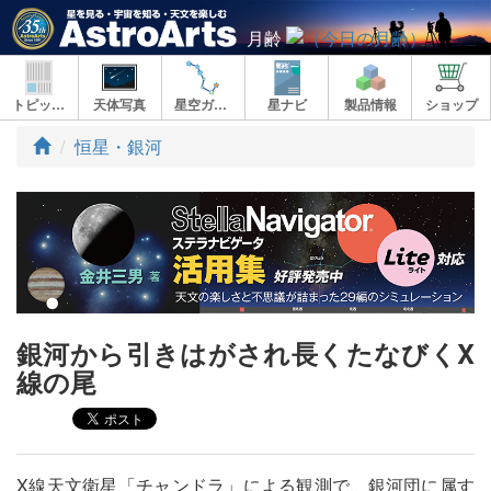
月齢
トピックス
天体写真
星空ガイド
星ナビ
製品情報
ショップ
ト
恒星・銀河
ッ
プ
銀河から引きはがされ長くたなびくX
線の尾
X線天文衛星「チャンドラ」による観測で、銀河団に属す