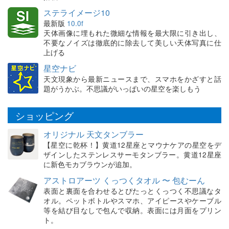
ステライメージ10
最新版
10.0f
天体画像に埋もれた微細な情報を最大限に引き出し、
不要なノイズは徹底的に除去して美しい天体写真に仕
上げる
星空ナビ
天文現象から最新ニュースまで、スマホをかざすと話
題がうかぶ。不思議がいっぱいの星空を楽しもう
ショッピング
オリジナル 天文タンブラー
【星空に乾杯！】黄道12星座とマウナケアの星空をデ
ザインしたステンレスサーモタンブラー。黄道12星座
に新色モカブラウンが追加。
アストロアーツ くっつくタオル 〜 包むーん
表面と裏面を合わせるとぴたっとくっつく不思議なタ
オル。ペットボトルやスマホ、アイピースやケーブル
等を結び目なしで包んで収納。表面には月面をプリン
ト。