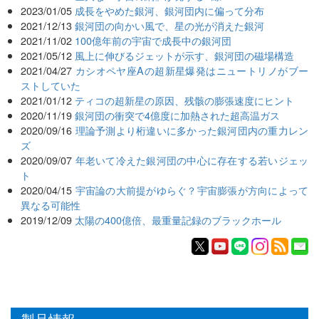
2023/01/05
成長をやめた銀河、銀河団内に偏って分布
2021/12/13
銀河団の向かい風で、星の光が消えた銀河
2021/11/02
100億年前の宇宙で成長中の銀河団
2021/05/12
風上に伸びるジェットが示す、銀河団の磁場構造
2021/04/27
カシオペヤ座Aの超新星爆発はニュートリノがブー
ストしていた
2021/01/12
ティコの超新星の原因、残骸の膨張速度にヒント
2020/11/19
銀河団の衝突で4億度に加熱された超高温ガス
2020/09/16
理論予測より桁違いに多かった銀河団内の重力レン
ズ
2020/09/07
年老いて冷えた銀河団の中心に存在する若いジェッ
ト
2020/04/15
宇宙論の大前提がゆらぐ？宇宙膨張が方向によって
異なる可能性
2019/12/09
太陽の400億倍、最重量記録のブラックホール
製品情報