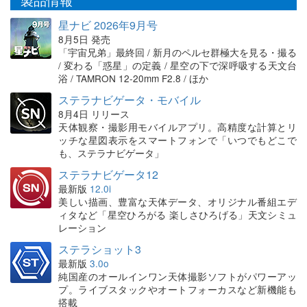
星ナビ 2026年9月号
8月5日 発売
「宇宙兄弟」最終回 / 新月のペルセ群極大を見る・撮る
/ 変わる「惑星」の定義 / 星空の下で深呼吸する天文台
浴 / TAMRON 12-20mm F2.8 / ほか
ステラナビゲータ・モバイル
8月4日 リリース
天体観察・撮影用モバイルアプリ。高精度な計算とリ
ッチな星図表示をスマートフォンで「いつでもどこで
も、ステラナビゲータ」
ステラナビゲータ12
最新版
12.0i
美しい描画、豊富な天体データ、オリジナル番組エデ
ィタなど「星空ひろがる 楽しさひろげる」天文シミュ
レーション
ステラショット3
最新版
3.0o
純国産のオールインワン天体撮影ソフトがパワーアッ
プ。ライブスタックやオートフォーカスなど新機能も
搭載