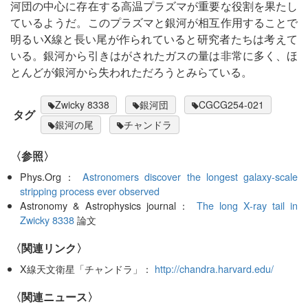
河団の中心に存在する高温プラズマが重要な役割を果たし
ているようだ。このプラズマと銀河が相互作用することで
明るいX線と長い尾が作られていると研究者たちは考えて
いる。銀河から引きはがされたガスの量は非常に多く、ほ
とんどが銀河から失われただろうとみらている。
Zwicky 8338
銀河団
CGCG254-021
タグ
銀河の尾
チャンドラ
〈参照〉
Phys.Org：
Astronomers discover the longest galaxy-scale
stripping process ever observed
Astronomy & Astrophysics journal：
The long X-ray tail in
Zwicky 8338
論文
〈関連リンク〉
X線天文衛星「チャンドラ」：
http://chandra.harvard.edu/
〈関連ニュース〉