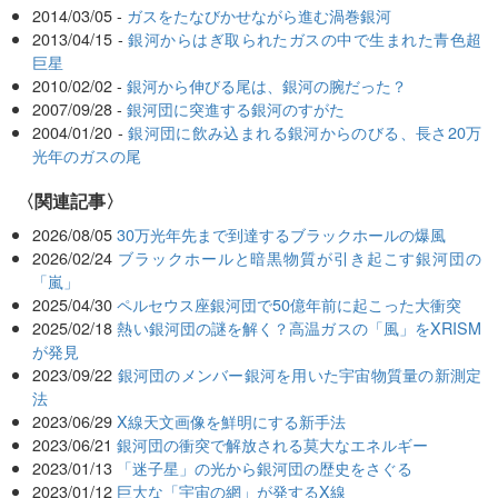
2014/03/05 -
ガスをたなびかせながら進む渦巻銀河
2013/04/15 -
銀河からはぎ取られたガスの中で生まれた青色超
巨星
2010/02/02 -
銀河から伸びる尾は、銀河の腕だった？
2007/09/28 -
銀河団に突進する銀河のすがた
2004/01/20 -
銀河団に飲み込まれる銀河からのびる、長さ20万
光年のガスの尾
関連記事
2026/08/05
30万光年先まで到達するブラックホールの爆風
2026/02/24
ブラックホールと暗黒物質が引き起こす銀河団の
「嵐」
2025/04/30
ペルセウス座銀河団で50億年前に起こった大衝突
2025/02/18
熱い銀河団の謎を解く？高温ガスの「風」をXRISM
が発見
2023/09/22
銀河団のメンバー銀河を用いた宇宙物質量の新測定
法
2023/06/29
X線天文画像を鮮明にする新手法
2023/06/21
銀河団の衝突で解放される莫大なエネルギー
2023/01/13
「迷子星」の光から銀河団の歴史をさぐる
2023/01/12
巨大な「宇宙の網」が発するX線