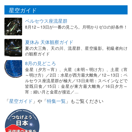
星空ガイド
ペルセウス座流星群
8月12～13日が一番の見ごろ。月明かりゼロの好条件！
夏休み 天体観察ガイド
夏の大三角、天の川、流星群、星空撮影。初級者向け
の観察ガイド
8月の見どころ
金星（夕方～宵）、火星（未明～明け方）、土星（宵
～明け方）／2日：水星が西方最大離角／12～13日：ペ
ルセウス座流星群が極大／13日未明：スペインなどで
皆既日食／15日：金星が東方最大離角／16日夕方～
宵：細い月と金星が接近／…
「
星空ガイド
」や「
特集一覧
」もご覧ください