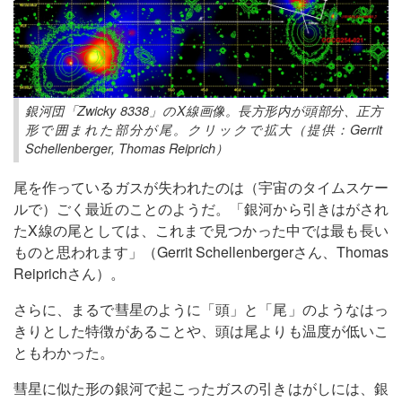
銀河団「Zwicky 8338」のX線画像。長方形内が頭部分、正方
形で囲まれた部分が尾。クリックで拡大（提供：Gerrit
Schellenberger, Thomas Reiprich）
尾を作っているガスが失われたのは（宇宙のタイムスケー
ルで）ごく最近のことのようだ。「銀河から引きはがされ
たX線の尾としては、これまで見つかった中では最も長い
ものと思われます」（Gerrit Schellenbergerさん、Thomas
Reiprichさん）。
さらに、まるで彗星のように「頭」と「尾」のようなはっ
きりとした特徴があることや、頭は尾よりも温度が低いこ
ともわかった。
彗星に似た形の銀河で起こったガスの引きはがしには、銀