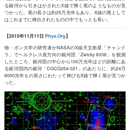
る銀河から引きはがされたX線で輝く尾のようなものが見
つかった。尾の長さは約25万光年もあり、X線の尾として
はこれまでに検出されたものの中でもっとも長い。
【2015年11月11日
Phys.Org
】
独・ボン大学の研究者がNASAのX線天文衛星「チャンド
ラ」でヘルクレス座方向の銀河団「Zwicky 8338」を観測
したところ、銀河団の中心から100万光年ほどの距離にあ
る銀河団内の銀河「CGCG254-021」のあたりに、約24万
8000光年もの長さにわたって伸びるX線で輝く尾が見つか
った。