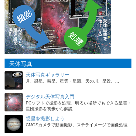
天体写真
天体写真ギャラリー
月、惑星、彗星、星雲・星団、天の川、星景、…
デジタル天体写真入門
PCソフトで撮影＆処理。明るい場所でもできる星雲・
星団撮影を初歩から解説
惑星を撮影しよう
CMOSカメラで動画撮影、ステライメージで画像処理