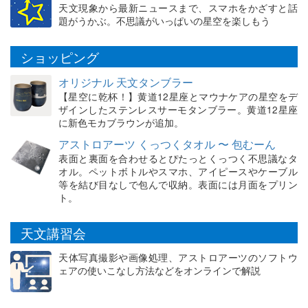
天文現象から最新ニュースまで、スマホをかざすと話
題がうかぶ。不思議がいっぱいの星空を楽しもう
ショッピング
オリジナル 天文タンブラー
【星空に乾杯！】黄道12星座とマウナケアの星空をデ
ザインしたステンレスサーモタンブラー。黄道12星座
に新色モカブラウンが追加。
アストロアーツ くっつくタオル 〜 包むーん
表面と裏面を合わせるとぴたっとくっつく不思議なタ
オル。ペットボトルやスマホ、アイピースやケーブル
等を結び目なしで包んで収納。表面には月面をプリン
ト。
天文講習会
天体写真撮影や画像処理、アストロアーツのソフトウ
ェアの使いこなし方法などをオンラインで解説