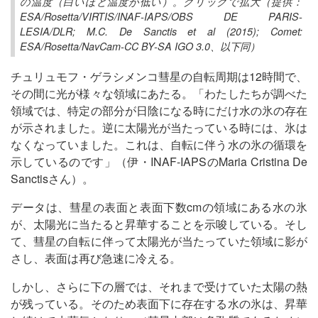
の温度（白いほど温度が低い）。クリックで拡大（提供：
ESA/Rosetta/VIRTIS/INAF-IAPS/OBS DE PARIS-
LESIA/DLR; M.C. De Sanctis et al (2015); Comet:
ESA/Rosetta/NavCam-CC BY-SA IGO 3.0、以下同）
チュリュモフ・ゲラシメンコ彗星の自転周期は12時間で、
その間に光が様々な領域にあたる。「わたしたちが調べた
領域では、特定の部分が日陰になる時にだけ水の氷の存在
が示されました。逆に太陽光が当たっている時には、氷は
なくなっていました。これは、自転に伴う水の氷の循環を
示しているのです」（伊・INAF-IAPSのMaria Cristina De
Sanctisさん）。
データは、彗星の表面と表面下数cmの領域にある水の氷
が、太陽光に当たると昇華することを示唆している。そし
て、彗星の自転に伴って太陽光が当たっていた領域に影が
さし、表面は再び急速に冷える。
しかし、さらに下の層では、それまで受けていた太陽の熱
が残っている。そのため表面下に存在する水の氷は、昇華