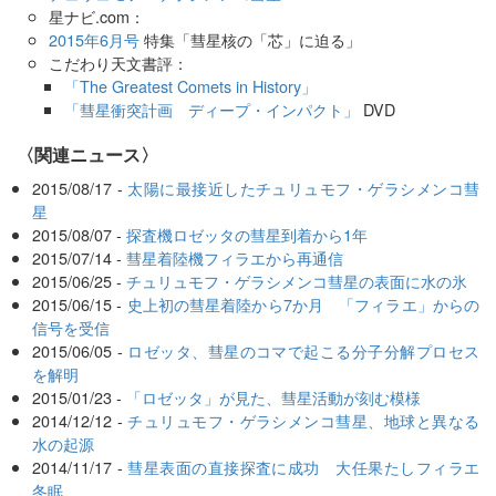
星ナビ.com：
2015年6月号
特集「彗星核の「芯」に迫る」
こだわり天文書評：
「The Greatest Comets in History」
「彗星衝突計画 ディープ・インパクト」
DVD
〈関連ニュース〉
2015/08/17 -
太陽に最接近したチュリュモフ・ゲラシメンコ彗
星
2015/08/07 -
探査機ロゼッタの彗星到着から1年
2015/07/14 -
彗星着陸機フィラエから再通信
2015/06/25 -
チュリュモフ・ゲラシメンコ彗星の表面に水の氷
2015/06/15 -
史上初の彗星着陸から7か月 「フィラエ」からの
信号を受信
2015/06/05 -
ロゼッタ、彗星のコマで起こる分子分解プロセス
を解明
2015/01/23 -
「ロゼッタ」が見た、彗星活動が刻む模様
2014/12/12 -
チュリュモフ・ゲラシメンコ彗星、地球と異なる
水の起源
2014/11/17 -
彗星表面の直接探査に成功 大任果たしフィラエ
冬眠