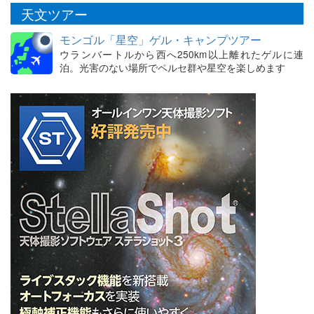
天文ツアー
モンゴル「星空」ゲル・キャンプツアー
ウランバートルから西へ250km以上離れたゲルに連
泊。光害のない場所でペルセ群や星空を楽しめます