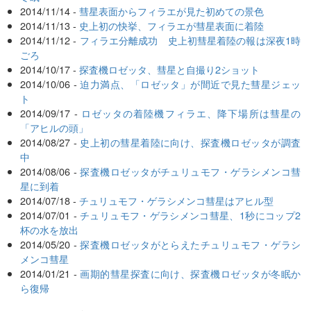
2014/11/14 -
彗星表面からフィラエが見た初めての景色
2014/11/13 -
史上初の快挙、フィラエが彗星表面に着陸
2014/11/12 -
フィラエ分離成功 史上初彗星着陸の報は深夜1時
ごろ
2014/10/17 -
探査機ロゼッタ、彗星と自撮り2ショット
2014/10/06 -
迫力満点、「ロゼッタ」が間近で見た彗星ジェッ
ト
2014/09/17 -
ロゼッタの着陸機フィラエ、降下場所は彗星の
「アヒルの頭」
2014/08/27 -
史上初の彗星着陸に向け、探査機ロゼッタが調査
中
2014/08/06 -
探査機ロゼッタがチュリュモフ・ゲラシメンコ彗
星に到着
2014/07/18 -
チュリュモフ・ゲラシメンコ彗星はアヒル型
2014/07/01 -
チュリュモフ・ゲラシメンコ彗星、1秒にコップ2
杯の水を放出
2014/05/20 -
探査機ロゼッタがとらえたチュリュモフ・ゲラシ
メンコ彗星
2014/01/21 -
画期的彗星探査に向け、探査機ロゼッタが冬眠か
ら復帰