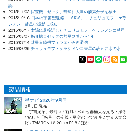
認
2015/11/02
探査機ロゼッタ、彗星に大量の酸素分子を検出
2015/10/16
日本の宇宙望遠鏡「LAICA」、チュリュモフ・ゲラ
シメンコ彗星の撮影に成功
2015/08/17
太陽に最接近したチュリュモフ・ゲラシメンコ彗星
2015/08/07
探査機ロゼッタの彗星到着から1年
2015/07/14
彗星着陸機フィラエから再通信
2015/06/25
チュリュモフ・ゲラシメンコ彗星の表面に水の氷
製品情報
星ナビ 2026年9月号
8月5日 発売
「宇宙兄弟」最終回 / 新月のペルセ群極大を見る・撮る
/ 変わる「惑星」の定義 / 星空の下で深呼吸する天文台
浴 / TAMRON 12-20mm F2.8 / ほか