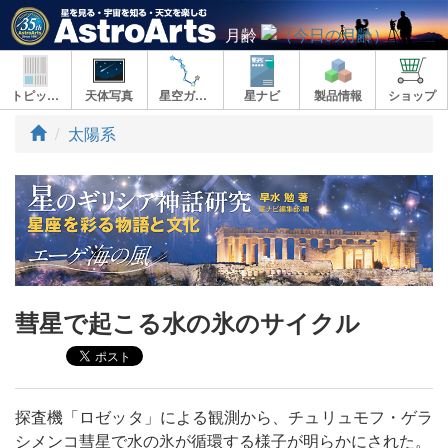
月齢
トピックス
天体写真
星空ガイド
星ナビ
製品情報
ショップ
ト
太陽系
ッ
プ
彗星で起こる水の氷のサイクル
探査機「ロゼッタ」による観測から、チュリュモフ・ゲラ
シメンコ彗星で水の氷が循環する様子が明らかにされた。