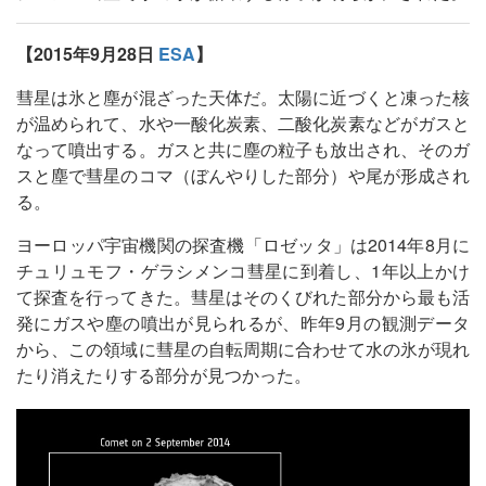
【2015年9月28日
ESA
】
彗星は氷と塵が混ざった天体だ。太陽に近づくと凍った核
が温められて、水や一酸化炭素、二酸化炭素などがガスと
なって噴出する。ガスと共に塵の粒子も放出され、そのガ
スと塵で彗星のコマ（ぼんやりした部分）や尾が形成され
る。
ヨーロッパ宇宙機関の探査機「ロゼッタ」は2014年8月に
チュリュモフ・ゲラシメンコ彗星に到着し、1年以上かけ
て探査を行ってきた。彗星はそのくびれた部分から最も活
発にガスや塵の噴出が見られるが、昨年9月の観測データ
から、この領域に彗星の自転周期に合わせて水の氷が現れ
たり消えたりする部分が見つかった。