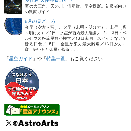
夏の大三角、天の川、流星群、星空撮影。初級者向け
の観察ガイド
8月の見どころ
金星（夕方～宵）、火星（未明～明け方）、土星（宵
～明け方）／2日：水星が西方最大離角／12～13日：ペ
ルセウス座流星群が極大／13日未明：スペインなどで
皆既日食／15日：金星が東方最大離角／16日夕方～
宵：細い月と金星が接近／…
「
星空ガイド
」や「
特集一覧
」もご覧ください