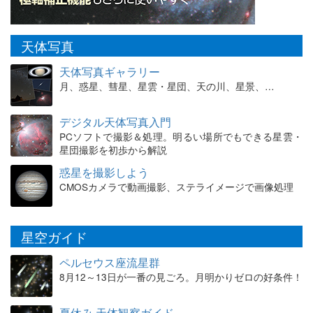
天体写真
天体写真ギャラリー
月、惑星、彗星、星雲・星団、天の川、星景、…
デジタル天体写真入門
PCソフトで撮影＆処理。明るい場所でもできる星雲・
星団撮影を初歩から解説
惑星を撮影しよう
CMOSカメラで動画撮影、ステライメージで画像処理
星空ガイド
ペルセウス座流星群
8月12～13日が一番の見ごろ。月明かりゼロの好条件！
夏休み 天体観察ガイド