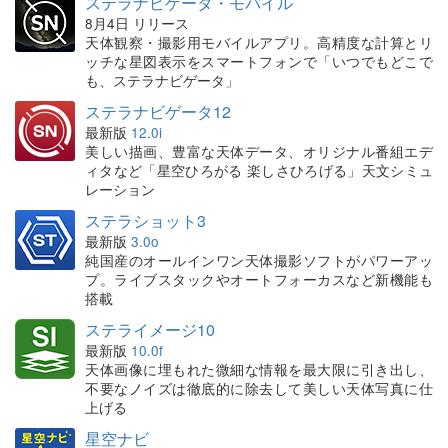
ステラナビゲータ・モバイル
8月4日 リリース
天体観察・撮影用モバイルアプリ。高精度な計算とリ
ッチな星図表示をスマートフォンで「いつでもどこで
も、ステラナビゲータ」
ステラナビゲータ12
最新版
12.0i
美しい描画、豊富な天体データ、オリジナル番組エデ
ィタなど「星空ひろがる 楽しさひろげる」天文シミュ
レーション
ステラショット3
最新版
3.0o
純国産のオールインワン天体撮影ソフトがパワーアッ
プ。ライブスタックやオートフォーカスなど新機能も
搭載
ステライメージ10
最新版
10.0f
天体画像に埋もれた微細な情報を最大限に引き出し、
不要なノイズは徹底的に除去して美しい天体写真に仕
上げる
星空ナビ