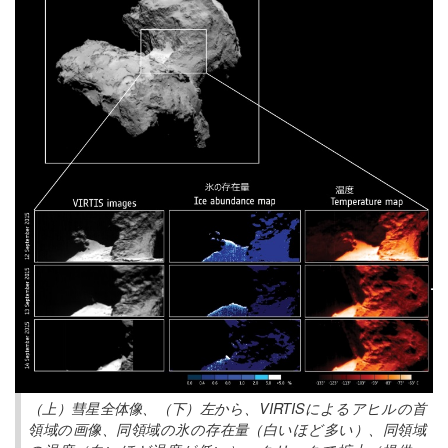
（上）彗星全体像、（下）左から、VIRTISによるアヒルの首
領域の画像、同領域の氷の存在量（白いほど多い）、同領域