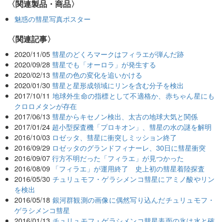
〈関連製品・商品〉
魅惑の彗星写真ポスター
関連記事
2020/11/05
彗星のどくろマークはフィラエが弾んだ跡
2020/09/28
彗星でも「オーロラ」が発生する
2020/02/13
彗星の色の変化を追いかける
2020/01/30
彗星と星形成領域にリンを含む分子を検出
2017/10/11
地球外生命の指標として不適格か、赤ちゃん星にも
クロロメタンが存在
2017/06/13
彗星からキセノン検出、太古の地球大気と関係
2017/01/24
超小型探査機「プロキオン」、彗星の水の謎を解明
2016/10/03
ロゼッタ、彗星に衝突しミッション終了
2016/09/29
ロゼッタのグランドフィナーレ、30日に彗星衝突
2016/09/07
行方不明だった「フィラエ」が見つかった
2016/08/09
「フィラエ」が運用終了 史上初の彗星着陸探査
2016/05/30
チュリュモフ・ゲラシメンコ彗星にアミノ酸やリン
を検出
2016/05/18
銀河群観測の画像に偶然写り込んだチュリュモフ・
ゲラシメンコ彗星
2016/01/13
チュリュモフ・ゲラシメンコ彗星表面の氷は水と確