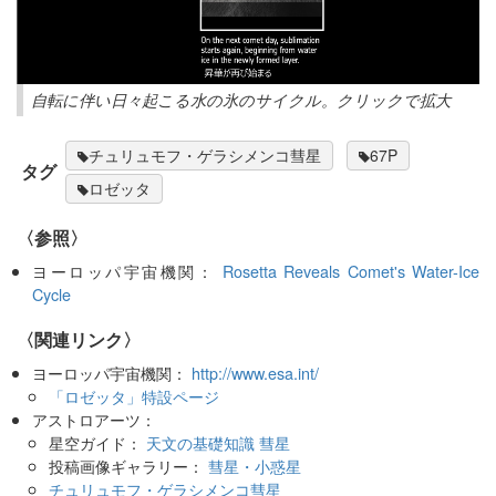
自転に伴い日々起こる水の氷のサイクル。クリックで拡大
チュリュモフ・ゲラシメンコ彗星
67P
タグ
ロゼッタ
〈参照〉
ヨーロッパ宇宙機関：
Rosetta Reveals Comet's Water-Ice
Cycle
〈関連リンク〉
ヨーロッパ宇宙機関：
http://www.esa.int/
「ロゼッタ」特設ページ
アストロアーツ：
星空ガイド：
天文の基礎知識 彗星
投稿画像ギャラリー：
彗星・小惑星
チュリュモフ・ゲラシメンコ彗星