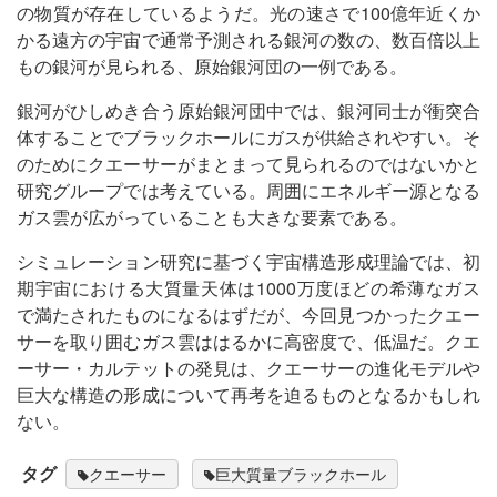
の物質が存在しているようだ。光の速さで100億年近くか
かる遠方の宇宙で通常予測される銀河の数の、数百倍以上
もの銀河が見られる、原始銀河団の一例である。
銀河がひしめき合う原始銀河団中では、銀河同士が衝突合
体することでブラックホールにガスが供給されやすい。そ
のためにクエーサーがまとまって見られるのではないかと
研究グループでは考えている。周囲にエネルギー源となる
ガス雲が広がっていることも大きな要素である。
シミュレーション研究に基づく宇宙構造形成理論では、初
期宇宙における大質量天体は1000万度ほどの希薄なガス
で満たされたものになるはずだが、今回見つかったクエー
サーを取り囲むガス雲ははるかに高密度で、低温だ。クエ
ーサー・カルテットの発見は、クエーサーの進化モデルや
巨大な構造の形成について再考を迫るものとなるかもしれ
ない。
タグ
クエーサー
巨大質量ブラックホール