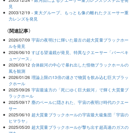
見
2003/12/19 -
東大グループ、もっとも像の離れたクエーサー重
力レンズを発見
関連記事
2026/07/09
宇宙の夜明けに輝いた最古の超大質量ブラックホー
ルを発見
2026/06/10
すばる望遠鏡が発見、特異なクエーサー「バーベキ
ューソース」
2026/03/12
合体銀河の中心で暴れ出した怪物ブラックホールの
風を観測
2026/01/26
理論上限の13倍の速さで物質を飲み込む巨大ブラッ
クホール
2025/09/26
宇宙最遠方の「死にゆく巨大銀河」で輝く大質量ブ
ラックホール
2025/09/17
塵のベールに隠された、宇宙の夜明け時代のクエー
サー
2025/06/10
超大質量ブラックホールの宇宙最大級集団「宇宙の
ヒマラヤ」
2025/05/20
超大質量ブラックホールが撃ち出す超高速のガスの