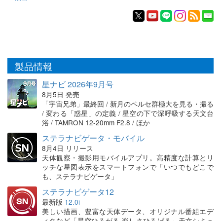
製品情報
星ナビ 2026年9月号
8月5日 発売
「宇宙兄弟」最終回 / 新月のペルセ群極大を見る・撮る
/ 変わる「惑星」の定義 / 星空の下で深呼吸する天文台
浴 / TAMRON 12-20mm F2.8 / ほか
ステラナビゲータ・モバイル
8月4日 リリース
天体観察・撮影用モバイルアプリ。高精度な計算とリ
ッチな星図表示をスマートフォンで「いつでもどこで
も、ステラナビゲータ」
ステラナビゲータ12
最新版
12.0i
美しい描画、豊富な天体データ、オリジナル番組エデ
ィタなど「星空ひろがる 楽しさひろげる」天文シミュ