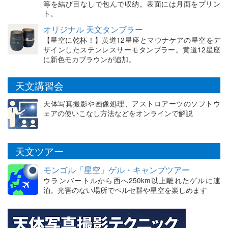
等を結び目なしで包んで収納。表面には月面をプリン
ト。
オリジナル 天文タンブラー
【星空に乾杯！】黄道12星座とマウナケアの星空をデ
ザインしたステンレスサーモタンブラー。黄道12星座
に新色モカブラウンが追加。
天文講習会
天体写真撮影や画像処理、アストロアーツのソフトウ
ェアの使いこなし方法などをオンラインで解説
天文ツアー
モンゴル「星空」ゲル・キャンプツアー
ウランバートルから西へ250km以上離れたゲルに連
泊。光害のない場所でペルセ群や星空を楽しめます