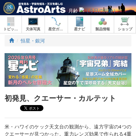
月齢
トピックス
天体写真
星空ガイド
星ナビ
製品情報
ショップ
ト
恒星・銀河
ッ
プ
初発見、クエーサー・カルテット
米・ハワイのケック天文台の観測から、遠方宇宙の4つの
クエーサーが見つかった。重力レンズ効果で作られる4重