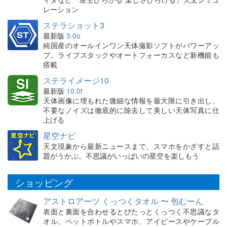
レーション
ステラショット3
最新版
3.0o
純国産のオールインワン天体撮影ソフトがパワーアッ
プ。ライブスタックやオートフォーカスなど新機能も
搭載
ステライメージ10
最新版
10.0f
天体画像に埋もれた微細な情報を最大限に引き出し、
不要なノイズは徹底的に除去して美しい天体写真に仕
上げる
星空ナビ
天文現象から最新ニュースまで、スマホをかざすと話
題がうかぶ。不思議がいっぱいの星空を楽しもう
ショッピング
アストロアーツ くっつくタオル 〜 包むーん
表面と裏面を合わせるとぴたっとくっつく不思議なタ
オル。ペットボトルやスマホ、アイピースやケーブル