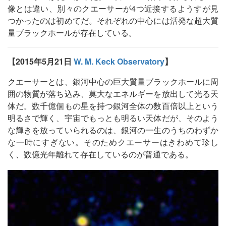
像とは違い、別々のクエーサーが4つ近接するようすが見
つかったのは初めてだ。それぞれの中心には活発な超大質
量ブラックホールが存在している。
【2015年5月21日
W. M. Keck Observatory
】
クエーサーとは、銀河中心の巨大質量ブラックホールに周
囲の物質が落ち込み、莫大なエネルギーを放出して光る天
体だ。数千億個もの星を持つ銀河全体の数百倍以上という
明るさで輝く、宇宙でもっとも明るい天体だが、そのよう
な輝きを放っていられるのは、銀河の一生のうちのわずか
な一時にすぎない。そのためクエーサーはきわめて珍し
く、数億光年離れて存在しているのが普通である。