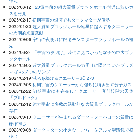
弾丸
2025/03/12
129億年前の超大質量ブラックホール付近に熱いガ
スを発見
2025/02/17
初期宇宙の銀河でもダークマターが優勢
2025/01/23
超大質量ブラックホール連星に起因するクエーサー
の周期的光度変動
2024/09/06
宇宙の夜明けに踊るモンスターブラックホールの祖
先
2024/06/24
「宇宙の夜明け」時代に見つかった双子の巨大ブラ
ックホール
2024/03/05
超大質量ブラックホールの周りに隠れていたプラズ
マガスの2つのリング
2024/02/19
減光を続けるクエーサー3C 273
2024/02/08
初期宇宙のクエーサーから強烈に噴き出す分子ガス
2023/12/22
初期宇宙にも存在したクエーサー直前段階の天体
「ブルドッグ」
2023/12/12
遠方宇宙に多数の活動的な大質量ブラックホールが
存在
2023/09/19
クエーサーが生まれるダークマターハローの質量は
ほぼ同じ
2023/09/08
ダークマターの小さな「むら」をアルマ望遠鏡で初
検出