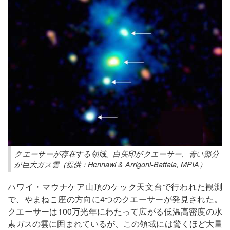
クエーサーが存在する領域。白矢印がクエーサー、青い部分
が巨大ガス雲（提供：Hennawi & Arrigoni-Battaia, MPIA）
ハワイ・マウナケア山頂のケック天文台で行われた観測
で、やまねこ座の方向に4つのクエーサーが発見された。
クエーサーは100万光年にわたって広がる低温高密度の水
素ガスの雲に囲まれているが、この領域には驚くほど大量