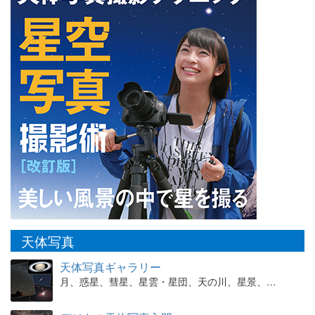
天体写真
天体写真ギャラリー
月、惑星、彗星、星雲・星団、天の川、星景、…