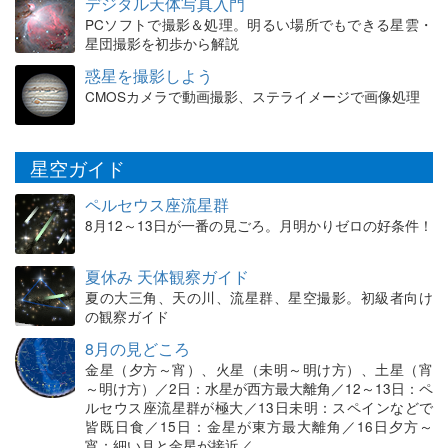
デジタル天体写真入門
PCソフトで撮影＆処理。明るい場所でもできる星雲・
星団撮影を初歩から解説
惑星を撮影しよう
CMOSカメラで動画撮影、ステライメージで画像処理
星空ガイド
ペルセウス座流星群
8月12～13日が一番の見ごろ。月明かりゼロの好条件！
夏休み 天体観察ガイド
夏の大三角、天の川、流星群、星空撮影。初級者向け
の観察ガイド
8月の見どころ
金星（夕方～宵）、火星（未明～明け方）、土星（宵
～明け方）／2日：水星が西方最大離角／12～13日：ペ
ルセウス座流星群が極大／13日未明：スペインなどで
皆既日食／15日：金星が東方最大離角／16日夕方～
宵：細い月と金星が接近／…