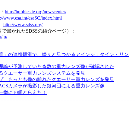
k：
http://hubblesite.org/newscenter/
p://www.esa.int/esaSC/index.html
y：
http://www.sdss.org/
語で書かれた
SDSS
の紹介ページ）：
r/jp/
質」の連携観測で、続々と見つかるアインシュタイン・リン
理論が予測していた奇数の重力レンズ像が確認された
るクエーサー重力レンズシステムを発見
プ、もっとも像の離れたクエーサー重力レンズを発見
ACSカメラが撮影した銀河団による重力レンズ像
一挙に10個とらえた！