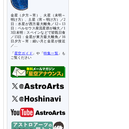
金星（夕方～宵）、火星（未明～
明け方）、土星（宵～明け方）／2
日：水星が西方最大離角／12～13
日：ペルセウス座流星群が極大／1
3日未明：スペインなどで皆既日食
／15日：金星が東方最大離角／16
日夕方～宵：細い月と金星が接近
／…
「
星空ガイド
」や「
特集一覧
」も
ご覧ください