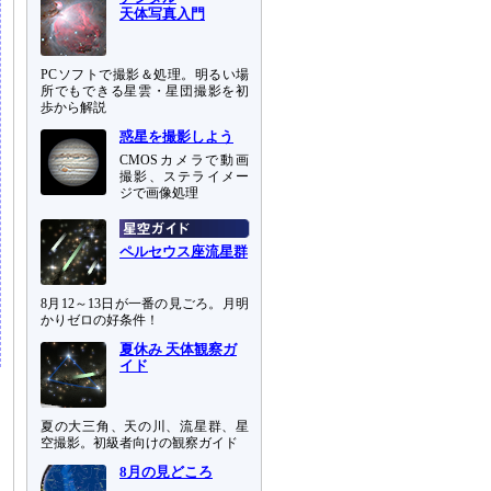
天体写真入門
PCソフトで撮影＆処理。明るい場
所でもできる星雲・星団撮影を初
歩から解説
惑星を撮影しよう
CMOSカメラで動画
撮影、ステライメー
ジで画像処理
ペルセウス座流星群
8月12～13日が一番の見ごろ。月明
かりゼロの好条件！
夏休み 天体観察ガ
イド
夏の大三角、天の川、流星群、星
空撮影。初級者向けの観察ガイド
8月の見どころ