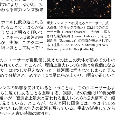
12の重力により、ゆがみ、拡
いわゆる重力レンズ効果
クホールに飲み込まれる
重力レンズで5つに見えるクエーサー。拡
されることで、はるか彼
大画像（クリックで表示）には5つのクエ
ーサー像（Lensed Quasar）、その他に拡大
そうなほど明るく輝いて
された遠方銀河（Lensed Galaxy）、そして
ラックホールは銀河の中
超新星（Supernova）の位置が表示されてい
るが、実際、このクエー
る（提供：ESA, NASA, K. Sharon (Tel Aviv
く細い弧として写ってい
University) and E. Ofek (Caltech)）
つのクエーサーが複数個に見えたのはこの天体が初めてのも
られていた。ところが、理論上重力レンズの像は奇数個にな
サーは4つしか見えなかった。銀河団に埋もれてしまった真
めて分離され、めでたく5つ星に格が上がり、理論が正しい
による重力レンズの影響を受けているということは、このクエーサーお
らに遠くにあることを意味する。実際、その距離は100億光
遠いが、観測史上最大と言われる重力レンズの拡大倍率で、
見えている。ところが、なんと同じ画像には、やはりSDS
で拡大された120億光年先の銀河も写っている。宇宙が誕生してか
、たいへん古い時期の銀河だ。