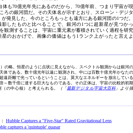
+4112自体も70億光年先にあるのだから、70億年前、つまり宇宙が
ころの銀河団だ。その天体名が示すとおり、スローン・デジ
）が発見した、今のところもっとも遠方にある銀河団の1つだ
撮影したものと比べることで、銀河の1つに超新星が見つか
を観測することは、宇宙に重元素が蓄積されていく過程を研
新星のおかげで、画像の価値はもう1ランク上がったと言え
ct（準恒星状天体）の略。恒星のように点状に見えながら、スペクトル観測からは銀河
天体である。数十億光年以遠に観測され、中には百数十億光年かなた
超遠距離で光っているということは、莫大なエネルギーを放出してい
倍～数千倍に達する巨大なものである。その正体は、宇宙の比較的初
河（の中心核）と考えられる。
（「
最新デジタル宇宙大百科
」より
sk：
Hubble Captures a "Five-Star" Rated Gravitational Lens
ble captures a 'quintuple' quasar