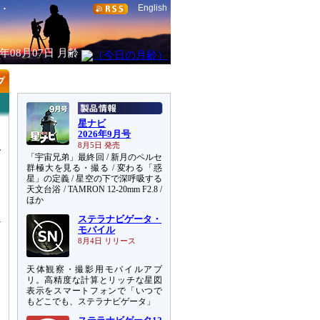
English
6年08月07日
月齢
星ナビ
2026年9月号
8月5日 発売
「宇宙兄弟」最終回 / 新月のペルセ
群極大を見る・撮る / 変わる「惑
星」の定義 / 星空の下で深呼吸する
天文台浴 / TAMRON 12-20mm F2.8 /
り
ほか
ステラナビゲータ・
モバイル
8月4日 リリース
天体観察・撮影用モバイルアプ
リ。高精度な計算とリッチな星図
表示をスマートフォンで「いつで
もどこでも、ステラナビゲータ」