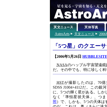
AstroArts
天文ニュース
200
「5つ星」のクエーサ
【2006年5月26日
HUBBLESITE 
NASA
のハッブル宇宙望遠鏡
だ。その中でも、特に珍しく科
HST
が撮影したのは、70
SDSS J1004+4112だ。
に、5つの輝く星がある。しか
なく「準恒星状天体」、つま
照
）で、しかも、5つの天体は
のだ。これは、奥（さらに遠