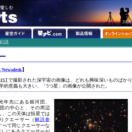
202
6年5月
ー
Newsdesk
】
HST
で撮影された深宇宙の画像は、どれも興味深いものばか
学的意義も大きい、「5つ星」の画像が公開された。
億光年先にある銀河団、
この銀河団の中心と、その周辺
し、この天体は恒星では
りクエーサー（
解説参
すべて同じクエーサーな
方）にあるクエーサーが