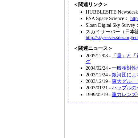
＜関連リンク＞
HUBBLESITE Newsdes
ESA Space Science：
htt
Sloan Digital Sky Surve
スカイサーバー（日本
http://skyserver.sdss.org/ed
＜関連ニュース＞
2005/12/08 -
「量」と「
グ
2004/02/24 -
一般相対性
2003/12/24 -
銀河団によ
2003/12/19 -
東大グルー
2003/01/21 -
ハッブルの
1999/05/19 -
重力レンズ