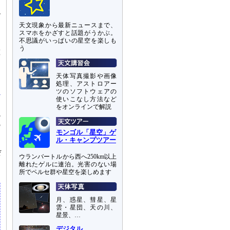
現
タ
天文現象から最新ニュースまで、
。
スマホをかざすと話題がうかぶ。
不思議がいっぱいの星空を楽しも
っ
う
究
よ
天体写真撮影や画像
処理、アストロアー
ツのソフトウェアの
使いこなし方法など
をオンラインで解説
の
の
モンゴル「星空」ゲ
る
ル・キャンプツアー
期
抜
ウランバートルから西へ250km以上
離れたゲルに連泊。光害のない場
所でペルセ群や星空を楽しめます
月、惑星、彗星、星
雲・星団、天の川、
星景、…
デジタル