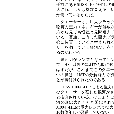
手前にあるSDSS J1004+41
大され、しかも複数見える、
が働いているからだ。
クエーサーは、巨大ブラッ
物質の重力エネルギーが解放
方から見ても恒星と見間違え
いる。普通、こうした巨大ブ
心に位置していると考えられ
サーを宿している銀河が、赤
るのがわかる。
銀河団がレンズとなって1
で、
HST
以外の観測でも既に知
はずだが、これまでこのクエー
中の像は、
HST
の分解能力で初
とが裏付けられたのである。
SDSS J1004+4112
びクエーサーを宿した銀河がさ
と推測されている。ひじょうに
河の形は大きく引き延ばされて
J1004+4112の重力レンズ
10数億年しか経過していない