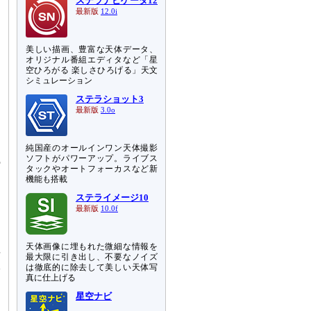
ステラナビゲータ12
最新版
12.0i
美しい描画、豊富な天体データ、
オリジナル番組エディタなど「星
空ひろがる 楽しさひろげる」天文
シミュレーション
ステラショット3
最新版
3.0o
純国産のオールインワン天体撮影
ソフトがパワーアップ。ライブス
の
タックやオートフォーカスなど新
る
機能も搭載
ん
ステライメージ10
こ
最新版
10.0f
よ
天体画像に埋もれた微細な情報を
年
最大限に引き出し、不要なノイズ
銀
は徹底的に除去して美しい天体写
S
真に仕上げる
ら
星空ナビ