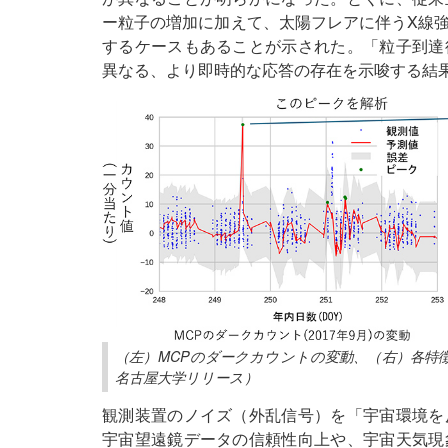
ー粒子の増加に加えて、太陽フレアに伴うX線
するケースもあることが示された。「粒子到達
異なる、より即時的な応答の存在を示唆する結
（左）MCPのダークカウントの変動、（右）各特
名古屋大学リリース）
観測装置のノイズ（外乱信号）を「宇宙環境を
宇宙望遠鏡データの信頼性向上や、宇宙天気現