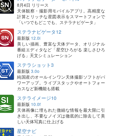
8月4日 リリース
天体観察・撮影用モバイルアプリ。高精度な
計算とリッチな星図表示をスマートフォンで
「いつでもどこでも、ステラナビゲータ」
ステラナビゲータ12
最新版
12.0i
美しい描画、豊富な天体データ、オリジナル
番組エディタなど「星空ひろがる 楽しさひろ
げる」天文シミュレーション
ステラショット3
最新版
3.0o
純国産のオールインワン天体撮影ソフトがパ
ワーアップ。ライブスタックやオートフォー
カスなど新機能も搭載
ステライメージ10
最新版
10.0f
天体画像に埋もれた微細な情報を最大限に引
き出し、不要なノイズは徹底的に除去して美
しい天体写真に仕上げる
星空ナビ