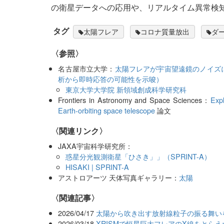
の衛星データへの応用や、リアルタイム異常検
タグ
太陽フレア
コロナ質量放出
ダ
〈参照〉
名古屋市立大学：
太陽フレアが宇宙望遠鏡のノイズ
析から即時応答の可能性を示唆）
東京大学大学院 新領域創成科学研究科
Frontiers in Astronomy and Space Sciences：
Exp
Earth-orbiting space telescope
論文
〈関連リンク〉
JAXA宇宙科学研究所：
惑星分光観測衛星「ひさき」」（SPRINT-A）
HISAKI | SPRINT-A
アストロアーツ 天体写真ギャラリー：
太陽
関連記事
2026/04/17
太陽から吹き出す放射線粒子の振る舞い
2026/03/18
XRISMで恒星巨大フレアのX線をとらえ