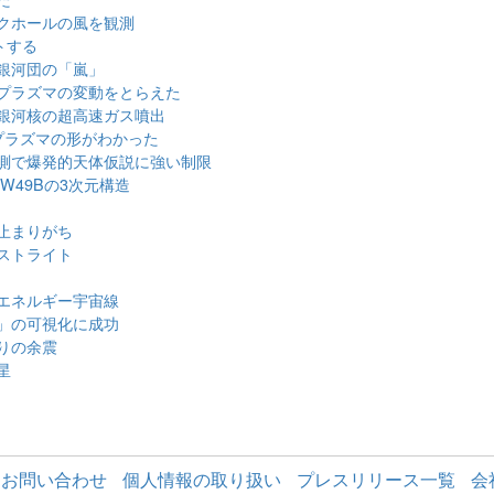
クホールの風を観測
トする
銀河団の「嵐」
プラズマの変動をとらえた
銀河核の超高速ガス噴出
プラズマの形がわかった
測で爆発的天体仮説に強い制限
W49Bの3次元構造
止まりがち
ーストライト
エネルギー宇宙線
」の可視化に成功
りの余震
星
お問い合わせ
個人情報の取り扱い
プレスリリース一覧
会