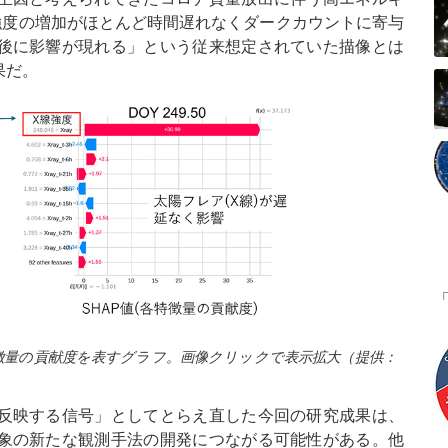
強度の増加がほとんど時間遅れなくダークカウントに寄与
後に影響が現れる」という従来想定されていた描像とは
果だ。
徴量の貢献度を表すグラフ。画像クリックで表示拡大（提供：
反映する信号」としてとらえ直した今回の研究成果は、
象の新たな観測手法の開発につながる可能性がある。他