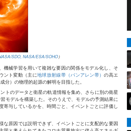
NASA/SDO, NASA/ESA/SOHO
）
、機械学習を用いて複雑な要因の関係をモデル化し、そ
ウント変動（主に
地球放射線帯（バンアレン帯）
の高エ
る成分）の物理的起源の解明を目指した。
ウントのデータと衛星の軌道情報を集め、さらに別の衛星
学習モデルを構築した。そのうえで、モデルの予測結果に
度寄与しているかを、時間ごと、イベントごとに評価し
様な原因では説明できず、イベントごとに支配的な要因
主因と考えられてきたコロナ質量放出に伴う高エネルギ