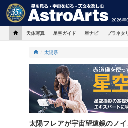
2026年
Home
天体写真
星空ガイド
星ナビ
プラネタ
ト
太陽系
ッ
プ
太陽フレアが宇宙望遠鏡のノイ