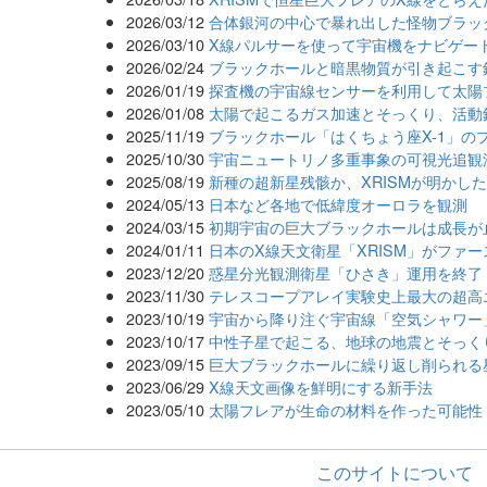
2026/03/12
合体銀河の中心で暴れ出した怪物ブラッ
2026/03/10
X線パルサーを使って宇宙機をナビゲー
2026/02/24
ブラックホールと暗黒物質が引き起こす
2026/01/19
探査機の宇宙線センサーを利用して太陽
2026/01/08
太陽で起こるガス加速とそっくり、活動
2025/11/19
ブラックホール「はくちょう座X-1」の
2025/10/30
宇宙ニュートリノ多重事象の可視光追観
2025/08/19
新種の超新星残骸か、XRISMが明かした
2024/05/13
日本など各地で低緯度オーロラを観測
2024/03/15
初期宇宙の巨大ブラックホールは成長が
2024/01/11
日本のX線天文衛星「XRISM」がファ
2023/12/20
惑星分光観測衛星「ひさき」運用を終了
2023/11/30
テレスコープアレイ実験史上最大の超高
2023/10/19
宇宙から降り注ぐ宇宙線「空気シャワー
2023/10/17
中性子星で起こる、地球の地震とそっく
2023/09/15
巨大ブラックホールに繰り返し削られる
2023/06/29
X線天文画像を鮮明にする新手法
2023/05/10
太陽フレアが生命の材料を作った可能性
このサイトについて