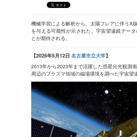
機械学習による解析から、太陽フレアに伴うX
を与える可能性が示された。宇宙望遠鏡データ
とが期待される。
【2026年5月12日
名古屋市立大学
】
2013年から2023年まで活躍した惑星分光観測
周辺のプラズマ領域の磁場環境を調べた宇宙望