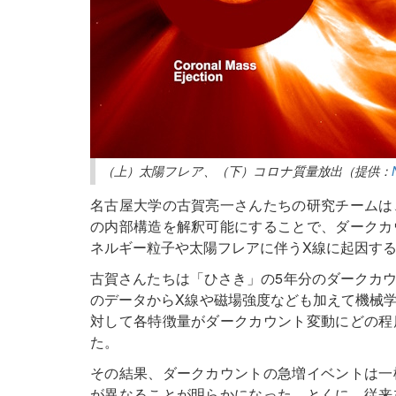
（上）太陽フレア、（下）コロナ質量放出（提供：
名古屋大学の古賀亮一さんたちの研究チームは
の内部構造を解釈可能にすることで、ダークカ
ネルギー粒子や太陽フレアに伴うX線に起因す
古賀さんたちは「ひさき」の5年分のダークカ
のデータからX線や磁場強度なども加えて機械
対して各特徴量がダークカウント変動にどの程
た。
その結果、ダークカウントの急増イベントは一
が異なることが明らかになった。とくに、従来