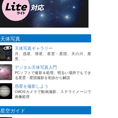
天体写真
天体写真ギャラリー
月、惑星、彗星、星雲・星団、天の川、星
景、…
デジタル天体写真入門
PCソフトで撮影＆処理。明るい場所でもでき
る星雲・星団撮影を初歩から解説
惑星を撮影しよう
CMOSカメラで動画撮影、ステライメージで
画像処理
星空ガイド