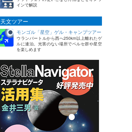
インで解説
天文ツアー
モンゴル「星空」ゲル・キャンプツアー
ウランバートルから西へ250km以上離れたゲ
ルに連泊。光害のない場所でペルセ群や星空
を楽しめます