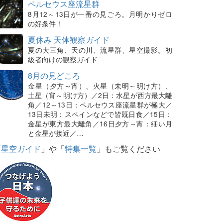
ペルセウス座流星群
8月12～13日が一番の見ごろ。月明かりゼロ
の好条件！
夏休み 天体観察ガイド
夏の大三角、天の川、流星群、星空撮影。初
級者向けの観察ガイド
8月の見どころ
金星（夕方～宵）、火星（未明～明け方）、
土星（宵～明け方）／2日：水星が西方最大離
角／12～13日：ペルセウス座流星群が極大／
13日未明：スペインなどで皆既日食／15日：
金星が東方最大離角／16日夕方～宵：細い月
と金星が接近／…
「
星空ガイド
」や「
特集一覧
」もご覧ください