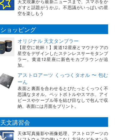
天文現象から最新ニュースまで、スマホをか
ざすと話題がうかぶ。不思議がいっぱいの星
空を楽しもう
ショッピング
オリジナル 天文タンブラー
【星空に乾杯！】黄道12星座とマウナケアの
星空をデザインしたステンレスサーモタンブ
ラー。黄道12星座に新色モカブラウンが追
加。
アストロアーツ くっつくタオル 〜 包む
ーん
表面と裏面を合わせるとぴたっとくっつく不
思議なタオル。ペットボトルやスマホ、アイ
ピースやケーブル等を結び目なしで包んで収
納。表面には月面をプリント。
天文講習会
天体写真撮影や画像処理、アストロアーツの
ソフトウェアの使いこなし方法などをオンラ