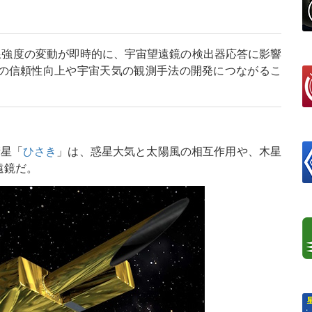
線強度の変動が即時的に、宇宙望遠鏡の検出器応答に影響
の信頼性向上や宇宙天気の観測手法の開発につながるこ
衛星「
ひさき
」は、惑星大気と太陽風の相互作用や、木星
遠鏡だ。