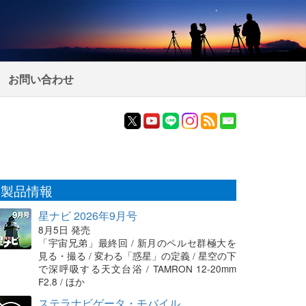
お問い合わせ
製品情報
星ナビ 2026年9月号
8月5日 発売
「宇宙兄弟」最終回 / 新月のペルセ群極大を
見る・撮る / 変わる「惑星」の定義 / 星空の下
で深呼吸する天文台浴 / TAMRON 12-20mm
F2.8 / ほか
ステラナビゲータ・モバイル