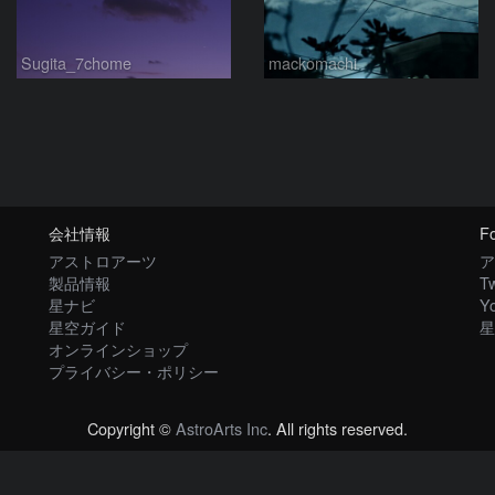
Sugita_7chome
mackomachi
会社情報
Fo
アストロアーツ
ア
製品情報
Tw
星ナビ
Y
星空ガイド
星
オンラインショップ
プライバシー・ポリシー
Copyright ©
AstroArts Inc
. All rights reserved.