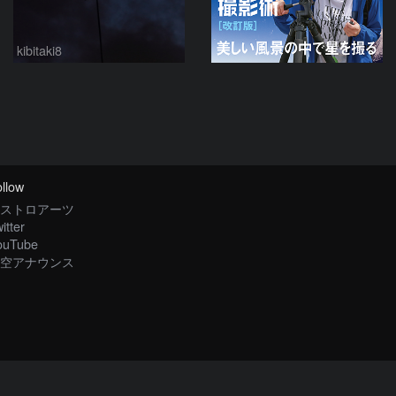
kibitaki8
llow
ストロアーツ
itter
ouTube
空アナウンス