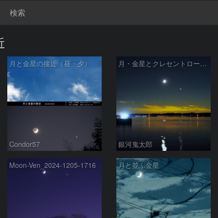
検索
近
月と金星の接近（昼・夕）
月・金星とクレセントロードⅡ
Condor57
銀河鬼太郎
Moon-Ven_2024-1205-1716
月と並ぶ金星