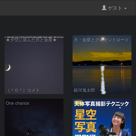
ゲスト
★夕空に並んだ月と金星★
月・金星とクレセントロード
（＾０＾）コメト
銀河鬼太郎
PR
One chance