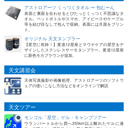
アストロアーツ くっつくタオル 〜 包むーん
表面と裏面を合わせるとぴたっとくっつく不思議なタ
オル。ペットボトルやスマホ、アイピースやケーブル
等を結び目なしで包んで収納。表面には月面をプリン
ト。
オリジナル 天文タンブラー
【星空に乾杯！】黄道12星座とマウナケアの星空をデ
ザインしたステンレスサーモタンブラー。黄道12星座
に新色モカブラウンが追加。
天文講習会
天体写真撮影や画像処理、アストロアーツのソフトウ
ェアの使いこなし方法などをオンラインで解説
天文ツアー
モンゴル「星空」ゲル・キャンプツアー
ウランバートルから西へ250km以上離れたゲルに連