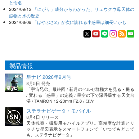
と命名
2024/09/12
「にがり」成分からわかった、リュウグウ母天体の
鉱物と水の歴史
2024/08/09
「はやぶさ2」が次に訪れる小惑星は細長いかも
製品情報
星ナビ 2026年9月号
8月5日 発売
「宇宙兄弟」最終回 / 新月のペルセ群極大を見る・撮る
/ 変わる「惑星」の定義 / 星空の下で深呼吸する天文台
浴 / TAMRON 12-20mm F2.8 / ほか
ステラナビゲータ・モバイル
8月4日 リリース
天体観察・撮影用モバイルアプリ。高精度な計算とリ
ッチな星図表示をスマートフォンで「いつでもどこで
も、ステラナビゲータ」