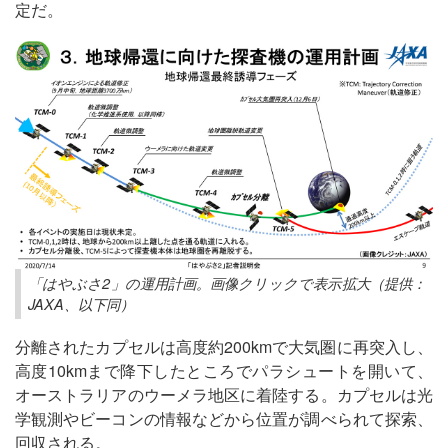
定だ。
「はやぶさ2」の運用計画。画像クリックで表示拡大（提供：
JAXA、以下同）
分離されたカプセルは高度約200kmで大気圏に再突入し、
高度10kmまで降下したところでパラシュートを開いて、
オーストラリアのウーメラ地区に着陸する。カプセルは光
学観測やビーコンの情報などから位置が調べられて探索、
回収される。