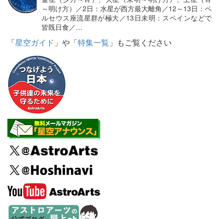
～明け方）／2日：水星が西方最大離角／12～13日：ペ
ルセウス座流星群が極大／13日未明：スペインなどで
皆既日食／…
「
星空ガイド
」や「
特集一覧
」もご覧ください