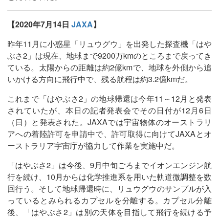
【2020年7月14日
JAXA
】
昨年11月に小惑星「リュウグウ」を出発した探査機「はや
ぶさ2」は現在、地球まで9200万kmのところまで戻ってき
ている。太陽からの距離は約2億kmで、地球を外側から追
いかける方向に飛行中で、残る航程は約3.2億kmだ。
これまで「はやぶさ2」の地球帰還は今年11～12月と発表
されていたが、本日の記者発表会でその日付が12月6日
（日）と発表された。JAXAでは宇宙物体のオーストラリ
アへの着陸許可を申請中で、許可取得に向けてJAXAとオ
ーストラリア宇宙庁が協力して作業を実施中だ。
「はやぶさ2」は今後、9月中旬ごろまでイオンエンジン航
行を続け、10月からは化学推進系を用いた軌道微調整を数
回行う。そして地球帰還時に、リュウグウのサンプルが入
っているとみられるカプセルを分離する。カプセル分離
後、「はやぶさ2」は別の天体を目指して飛行を続ける予