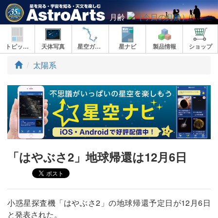
月齢
トピックス
天体写真
星空ガイド
星ナビ
製品情報
ショップ
ト
太陽系
ッ
プ
「はやぶさ2」地球帰還は12月6日
小惑星探査機「はやぶさ2」の地球帰還予定日が12月6日
と発表された。