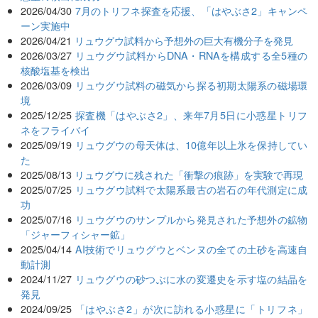
2026/04/30
7月のトリフネ探査を応援、「はやぶさ2」キャンペ
ーン実施中
2026/04/21
リュウグウ試料から予想外の巨大有機分子を発見
2026/03/27
リュウグウ試料からDNA・RNAを構成する全5種の
核酸塩基を検出
2026/03/09
リュウグウ試料の磁気から探る初期太陽系の磁場環
境
2025/12/25
探査機「はやぶさ2」、来年7月5日に小惑星トリフ
ネをフライバイ
2025/09/19
リュウグウの母天体は、10億年以上氷を保持してい
た
2025/08/13
リュウグウに残された「衝撃の痕跡」を実験で再現
2025/07/25
リュウグウ試料で太陽系最古の岩石の年代測定に成
功
2025/07/16
リュウグウのサンプルから発見された予想外の鉱物
「ジャーフィシャー鉱」
2025/04/14
AI技術でリュウグウとベンヌの全ての土砂を高速自
動計測
2024/11/27
リュウグウの砂つぶに水の変遷史を示す塩の結晶を
発見
2024/09/25
「はやぶさ2」が次に訪れる小惑星に「トリフネ」