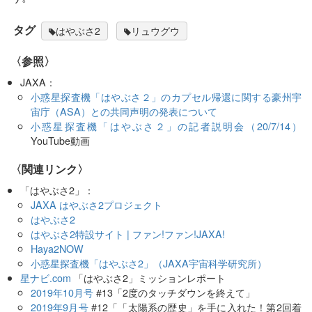
タグ
はやぶさ2
リュウグウ
〈参照〉
JAXA：
小惑星探査機「はやぶさ２」のカプセル帰還に関する豪州宇
宙庁（ASA）との共同声明の発表について
小惑星探査機「はやぶさ２」の記者説明会（20/7/14）
YouTube動画
〈関連リンク〉
「はやぶさ2」：
JAXA はやぶさ2プロジェクト
はやぶさ2
はやぶさ2特設サイト | ファン!ファン!JAXA!
Haya2NOW
小惑星探査機「はやぶさ2」（JAXA宇宙科学研究所）
星ナビ.com
「はやぶさ2」ミッションレポート
2019年10月号
#13「2度のタッチダウンを終えて」
2019年9月号
#12「「太陽系の歴史」を手に入れた！第2回着