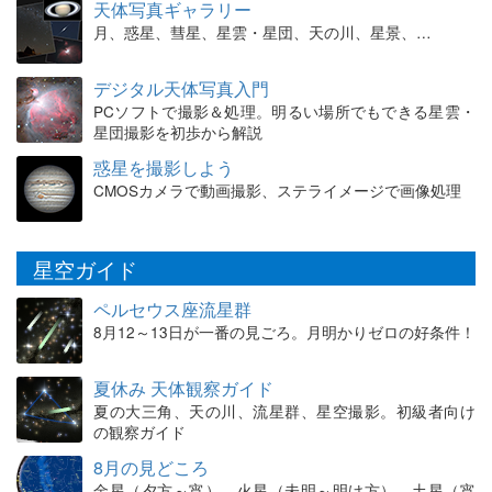
天体写真ギャラリー
月、惑星、彗星、星雲・星団、天の川、星景、…
デジタル天体写真入門
PCソフトで撮影＆処理。明るい場所でもできる星雲・
星団撮影を初歩から解説
惑星を撮影しよう
CMOSカメラで動画撮影、ステライメージで画像処理
星空ガイド
ペルセウス座流星群
8月12～13日が一番の見ごろ。月明かりゼロの好条件！
夏休み 天体観察ガイド
夏の大三角、天の川、流星群、星空撮影。初級者向け
の観察ガイド
8月の見どころ
金星（夕方～宵）、火星（未明～明け方）、土星（宵