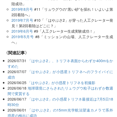
陸成功」
2019年8月号
#11「リュウグウの“黒い砂”を採れ！いよいよ第
2回着陸へ」
2019年7月号
#10「「はやぶさ2」が穿った人工クレーター発
見！第2回着陸はどこに？」
2019年6月号
#9「人工クレーター生成実験成功！」
2019年5月号
#8「ミッションの山場、人工クレーター生成
へ」
関連記事
2026/07/31
「はやぶさ2」、トリフネ表面からわずか400mをか
すめた
2026/07/07
「はやぶさ2」が小惑星トリフネへのフライバイに
成功
2026/06/25
「はやぶさ2」が小惑星トリフネを初撮影
2026/06/18
地球環境にさらされたリュウグウ粒子はわずか数週
間で変質する
2026/06/17
「はやぶさ2」の小惑星トリフネ最接近は7月5日18
時30分
2026/06/01
「はやぶさ2」の15mm光学航法望遠カメラで系外
惑星の検出に成功