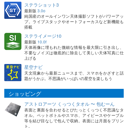
ステラショット3
最新版
3.0o
純国産のオールインワン天体撮影ソフトがパワーアッ
プ。ライブスタックやオートフォーカスなど新機能も
搭載
ステライメージ10
最新版
10.0f
天体画像に埋もれた微細な情報を最大限に引き出し、
不要なノイズは徹底的に除去して美しい天体写真に仕
上げる
星空ナビ
天文現象から最新ニュースまで、スマホをかざすと話
題がうかぶ。不思議がいっぱいの星空を楽しもう
ショッピング
アストロアーツ くっつくタオル 〜 包むーん
表面と裏面を合わせるとぴたっとくっつく不思議なタ
オル。ペットボトルやスマホ、アイピースやケーブル
等を結び目なしで包んで収納。表面には月面をプリン
ト。