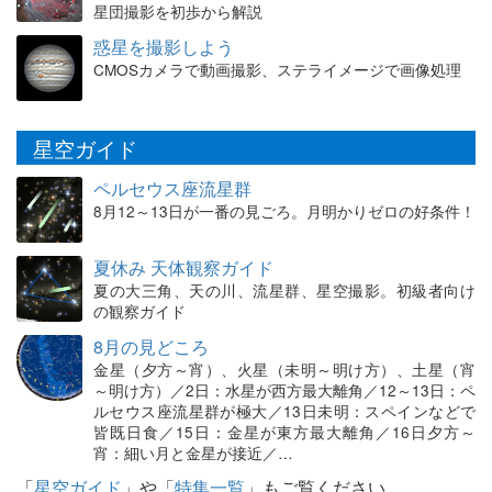
星団撮影を初歩から解説
惑星を撮影しよう
CMOSカメラで動画撮影、ステライメージで画像処理
星空ガイド
ペルセウス座流星群
8月12～13日が一番の見ごろ。月明かりゼロの好条件！
夏休み 天体観察ガイド
夏の大三角、天の川、流星群、星空撮影。初級者向け
の観察ガイド
8月の見どころ
金星（夕方～宵）、火星（未明～明け方）、土星（宵
～明け方）／2日：水星が西方最大離角／12～13日：ペ
ルセウス座流星群が極大／13日未明：スペインなどで
皆既日食／15日：金星が東方最大離角／16日夕方～
宵：細い月と金星が接近／…
「
星空ガイド
」や「
特集一覧
」もご覧ください