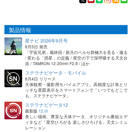
製品情報
星ナビ 2026年9月号
8月5日 発売
「宇宙兄弟」最終回 / 新月のペルセ群極大を見る・撮る
/ 変わる「惑星」の定義 / 星空の下で深呼吸する天文台
浴 / TAMRON 12-20mm F2.8 / ほか
ステラナビゲータ・モバイル
8月4日 リリース
天体観察・撮影用モバイルアプリ。高精度な計算とリ
ッチな星図表示をスマートフォンで「いつでもどこで
も、ステラナビゲータ」
ステラナビゲータ12
最新版
12.0i
美しい描画、豊富な天体データ、オリジナル番組エデ
ィタなど「星空ひろがる 楽しさひろげる」天文シミュ
レーション