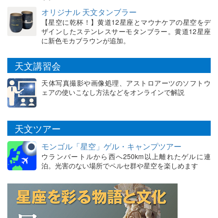
オリジナル 天文タンブラー
【星空に乾杯！】黄道12星座とマウナケアの星空をデ
ザインしたステンレスサーモタンブラー。黄道12星座
に新色モカブラウンが追加。
天文講習会
天体写真撮影や画像処理、アストロアーツのソフトウ
ェアの使いこなし方法などをオンラインで解説
天文ツアー
モンゴル「星空」ゲル・キャンプツアー
ウランバートルから西へ250km以上離れたゲルに連
泊。光害のない場所でペルセ群や星空を楽しめます