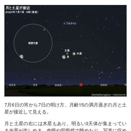
7月6日の宵から7日の明け方、月齢15の満月過ぎの月と土
星が接近して見える。
月と土星の右には木星もあり、明るい3天体が集まってい
る光景が楽しめる。肉眼や双眼鏡で眺めたり、写真に収め