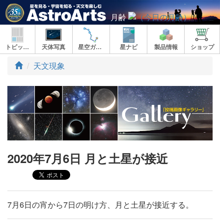
月齢
トピックス
天体写真
星空ガイド
星ナビ
製品情報
ショップ
ト
天文現象
ッ
プ
2020年7月6日 月と土星が接近
7月6日の宵から7日の明け方、月と土星が接近する。