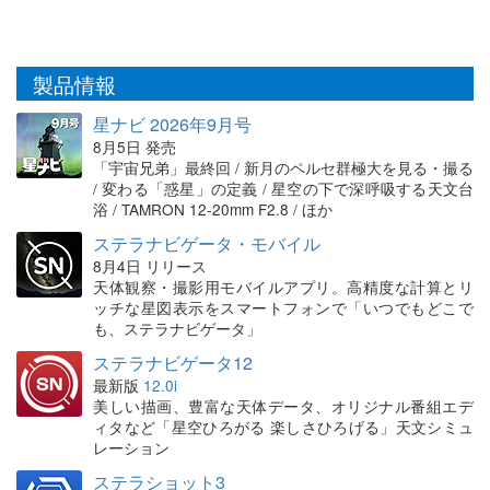
製品情報
星ナビ 2026年9月号
8月5日 発売
「宇宙兄弟」最終回 / 新月のペルセ群極大を見る・撮る
/ 変わる「惑星」の定義 / 星空の下で深呼吸する天文台
浴 / TAMRON 12-20mm F2.8 / ほか
ステラナビゲータ・モバイル
8月4日 リリース
天体観察・撮影用モバイルアプリ。高精度な計算とリ
ッチな星図表示をスマートフォンで「いつでもどこで
も、ステラナビゲータ」
ステラナビゲータ12
最新版
12.0i
美しい描画、豊富な天体データ、オリジナル番組エデ
ィタなど「星空ひろがる 楽しさひろげる」天文シミュ
レーション
ステラショット3