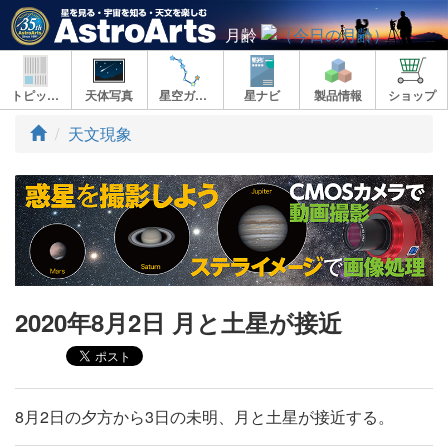
月齢
トピックス
天体写真
星空ガイド
星ナビ
製品情報
ショップ
ト
天文現象
ッ
プ
2020年8月2日 月と土星が接近
8月2日の夕方から3日の未明、月と土星が接近する。