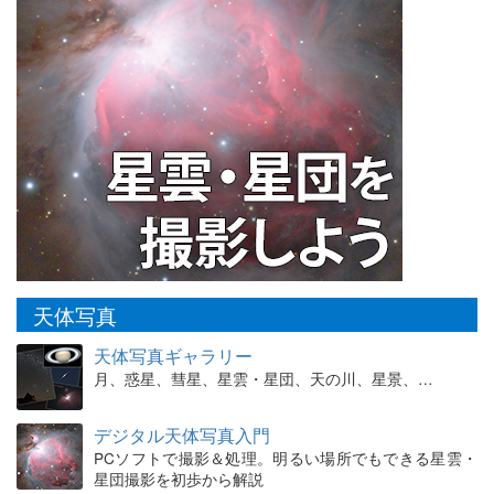
天体写真
天体写真ギャラリー
月、惑星、彗星、星雲・星団、天の川、星景、…
デジタル天体写真入門
PCソフトで撮影＆処理。明るい場所でもできる星雲・
星団撮影を初歩から解説