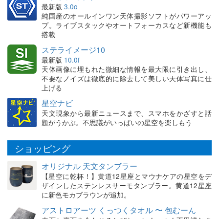
最新版
3.0o
純国産のオールインワン天体撮影ソフトがパワーアッ
プ。ライブスタックやオートフォーカスなど新機能も
搭載
ステライメージ10
最新版
10.0f
天体画像に埋もれた微細な情報を最大限に引き出し、
不要なノイズは徹底的に除去して美しい天体写真に仕
上げる
星空ナビ
天文現象から最新ニュースまで、スマホをかざすと話
題がうかぶ。不思議がいっぱいの星空を楽しもう
ショッピング
オリジナル 天文タンブラー
【星空に乾杯！】黄道12星座とマウナケアの星空をデ
ザインしたステンレスサーモタンブラー。黄道12星座
に新色モカブラウンが追加。
アストロアーツ くっつくタオル 〜 包むーん