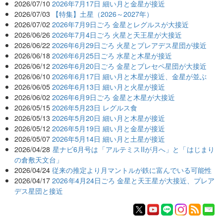
2026/07/10
2026年7月17日 細い月と金星が接近
2026/07/03
【特集】土星（2026～2027年）
2026/07/02
2026年7月9日ごろ 金星とレグルスが大接近
2026/06/26
2026年7月4日ごろ 火星と天王星が大接近
2026/06/22
2026年6月29日ごろ 火星とプレアデス星団が接近
2026/06/18
2026年6月25日ごろ 水星と木星が接近
2026/06/12
2026年6月20日ごろ 金星とプレセペ星団が大接近
2026/06/10
2026年6月17日 細い月と木星が接近、金星が並ぶ
2026/06/05
2026年6月13日 細い月と火星が接近
2026/06/02
2026年6月9日ごろ 金星と木星が大接近
2026/05/15
2026年5月23日 レグルス食
2026/05/13
2026年5月20日 細い月と木星が接近
2026/05/12
2026年5月19日 細い月と金星が接近
2026/05/07
2026年5月14日 細い月と土星が接近
2026/04/28
星ナビ6月号は「アルテミスIIが月へ」と「はじまり
の倉敷天文台」
2026/04/24
従来の推定より月マントルが鉄に富んでいる可能性
2026/04/17
2026年4月24日ごろ 金星と天王星が大接近、プレア
デス星団と接近