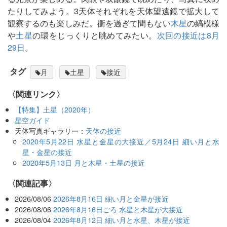
たりしてみよう。3天体それぞれを天体望遠鏡で拡大して
観察するのも楽しみだ。衝を過ぎて間もない
木星
の縞模様
や
土星
の環をじっくりと眺めてみたい。
次回の接近は8月
29日
。
タグ
月
土星
接近
〈関連リンク〉
【特集】土星（2020年）
星空ガイド
天体写真ギャラリー：
天体の接近
2020年5月22日 水星と金星の大接近／5月24日 細い月と水
星・金星の接近
2020年5月13日 月と木星・土星の接近
関連記事
2026/08/06
2026年8月16日 細い月と金星が接近
2026/08/06
2026年8月16日ごろ 水星と木星が大接近
2026/08/04
2026年8月12日 細い月と水星、木星が接近