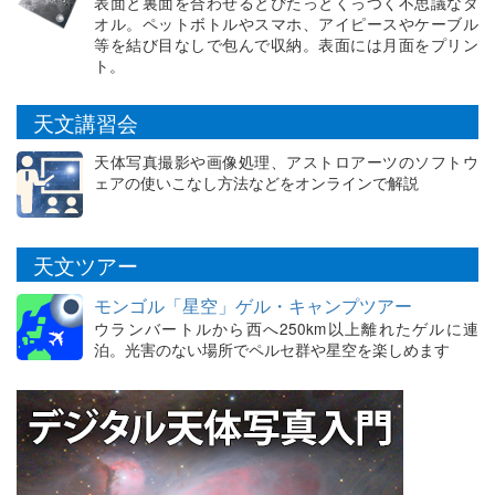
表面と裏面を合わせるとぴたっとくっつく不思議なタ
オル。ペットボトルやスマホ、アイピースやケーブル
等を結び目なしで包んで収納。表面には月面をプリン
ト。
天文講習会
天体写真撮影や画像処理、アストロアーツのソフトウ
ェアの使いこなし方法などをオンラインで解説
天文ツアー
モンゴル「星空」ゲル・キャンプツアー
ウランバートルから西へ250km以上離れたゲルに連
泊。光害のない場所でペルセ群や星空を楽しめます