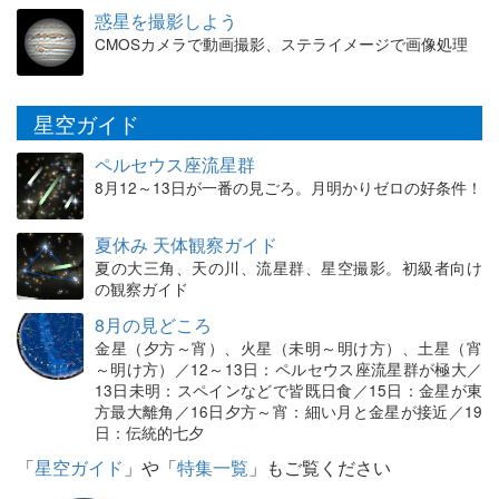
惑星を撮影しよう
CMOSカメラで動画撮影、ステライメージで画像処理
星空ガイド
ペルセウス座流星群
8月12～13日が一番の見ごろ。月明かりゼロの好条件！
夏休み 天体観察ガイド
夏の大三角、天の川、流星群、星空撮影。初級者向け
の観察ガイド
8月の見どころ
金星（夕方～宵）、火星（未明～明け方）、土星（宵
～明け方）／12～13日：ペルセウス座流星群が極大／
13日未明：スペインなどで皆既日食／15日：金星が東
方最大離角／16日夕方～宵：細い月と金星が接近／19
日：伝統的七夕
「
星空ガイド
」や「
特集一覧
」もご覧ください