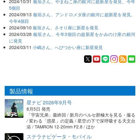
2024/10/31
板垣さん、やまねこ座の銀河に超新星を発見、今年
5個目
2024/09/13
板垣さん、アンドロメダ座の銀河に超新星を発見、
今年4個目
2024/09/10
板垣さん、さそり座に新星を発見
2024/03/28
板垣さん、今年3個目の超新星をかみのけ座の銀河
に発見
2024/03/11
小嶋さん、へびつかい座に新星発見
製品情報
星ナビ 2026年9月号
8月5日 発売
「宇宙兄弟」最終回 / 新月のペルセ群極大を見る・撮る
/ 変わる「惑星」の定義 / 星空の下で深呼吸する天文台
浴 / TAMRON 12-20mm F2.8 / ほか
ステラナビゲータ・モバイル