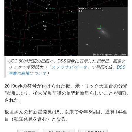
UGC 5604周辺の星図と、DSS画像に表示した超新星。画像ク
リックで星図拡大（
「ステラナビゲータ」
で星図作成。
DSS
画像の版権について
）
2019qykの符号が付けられた後、米・リック天文台の分光
観測により、極大光度前後のIa型超新星らしいことが確認
された。
板垣さんの超新星発見は5月以来で今年5個目、通算144個
目（独立発見を含む）となる。