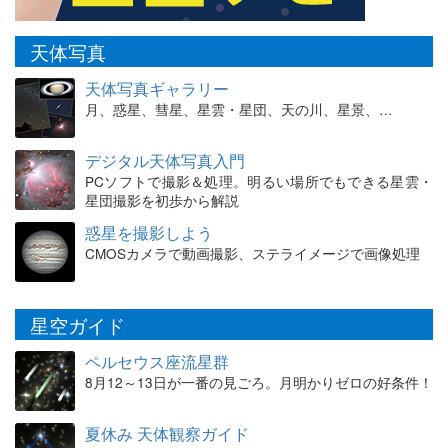
天体写真
天体写真ギャラリー
月、惑星、彗星、星雲・星団、天の川、星景、…
デジタル天体写真入門
PCソフトで撮影＆処理。明るい場所でもできる星雲・
星団撮影を初歩から解説
惑星を撮影しよう
CMOSカメラで動画撮影、ステライメージで画像処理
星空ガイド
ペルセウス座流星群
8月12～13日が一番の見ごろ。月明かりゼロの好条件！
夏休み 天体観察ガイド