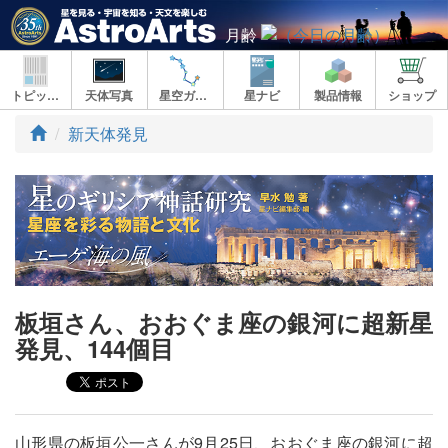
月齢
トピックス
天体写真
星空ガイド
星ナビ
製品情報
ショップ
ト
新天体発見
ッ
プ
板垣さん、おおぐま座の銀河に超新星
発見、144個目
山形県の板垣公一さんが9月25日、おおぐま座の銀河に超