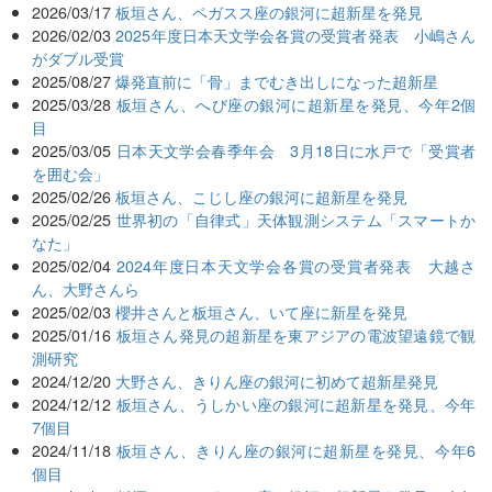
2026/03/17
板垣さん、ペガスス座の銀河に超新星を発見
2026/02/03
2025年度日本天文学会各賞の受賞者発表 小嶋さん
がダブル受賞
2025/08/27
爆発直前に「骨」までむき出しになった超新星
2025/03/28
板垣さん、へび座の銀河に超新星を発見、今年2個
目
2025/03/05
日本天文学会春季年会 3月18日に水戸で「受賞者
を囲む会」
2025/02/26
板垣さん、こじし座の銀河に超新星を発見
2025/02/25
世界初の「自律式」天体観測システム「スマートか
なた」
2025/02/04
2024年度日本天文学会各賞の受賞者発表 大越さ
ん、大野さんら
2025/02/03
櫻井さんと板垣さん、いて座に新星を発見
2025/01/16
板垣さん発見の超新星を東アジアの電波望遠鏡で観
測研究
2024/12/20
大野さん、きりん座の銀河に初めて超新星発見
2024/12/12
板垣さん、うしかい座の銀河に超新星を発見、今年
7個目
2024/11/18
板垣さん、きりん座の銀河に超新星を発見、今年6
個目