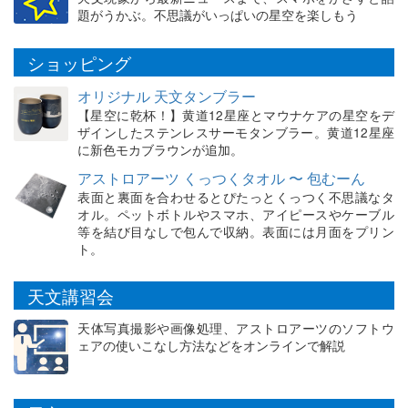
題がうかぶ。不思議がいっぱいの星空を楽しもう
ショッピング
オリジナル 天文タンブラー
【星空に乾杯！】黄道12星座とマウナケアの星空をデ
ザインしたステンレスサーモタンブラー。黄道12星座
に新色モカブラウンが追加。
アストロアーツ くっつくタオル 〜 包むーん
表面と裏面を合わせるとぴたっとくっつく不思議なタ
オル。ペットボトルやスマホ、アイピースやケーブル
等を結び目なしで包んで収納。表面には月面をプリン
ト。
天文講習会
天体写真撮影や画像処理、アストロアーツのソフトウ
ェアの使いこなし方法などをオンラインで解説