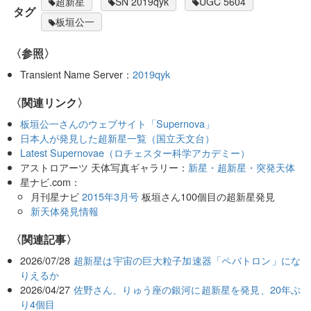
超新星
SN 2019qyk
UGC 5604
タグ
板垣公一
〈参照〉
Transient Name Server：
2019qyk
〈関連リンク〉
板垣公一さんのウェブサイト「Supernova」
日本人が発見した超新星一覧（国立天文台）
Latest Supernovae（ロチェスター科学アカデミー）
アストロアーツ 天体写真ギャラリー：
新星・超新星・突発天体
星ナビ.com：
月刊星ナビ
2015年3月号
板垣さん100個目の超新星発見
新天体発見情報
関連記事
2026/07/28
超新星は宇宙の巨大粒子加速器「ペバトロン」にな
りえるか
2026/04/27
佐野さん、りゅう座の銀河に超新星を発見、20年ぶ
り4個目