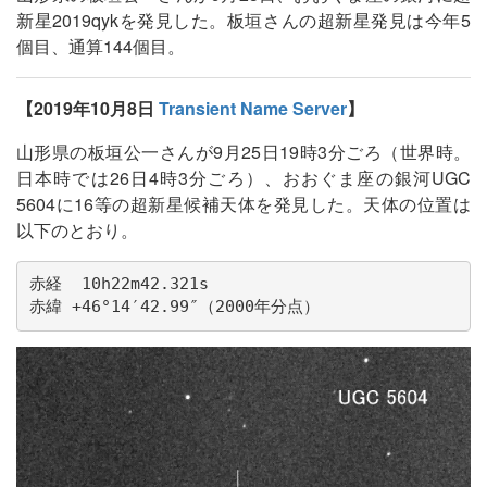
新星2019qykを発見した。板垣さんの超新星発見は今年5
個目、通算144個目。
【2019年10月8日
Transient Name Server
】
山形県の板垣公一さんが9月25日19時3分ごろ（世界時。
日本時では26日4時3分ごろ）、おおぐま座の銀河UGC
5604に16等の超新星候補天体を発見した。天体の位置は
以下のとおり。
赤経  10h22m42.321s

赤緯 +46°14′42.99″（2000年分点）