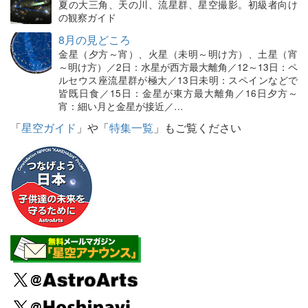
夏の大三角、天の川、流星群、星空撮影。初級者向け
の観察ガイド
8月の見どころ
金星（夕方～宵）、火星（未明～明け方）、土星（宵
～明け方）／2日：水星が西方最大離角／12～13日：ペ
ルセウス座流星群が極大／13日未明：スペインなどで
皆既日食／15日：金星が東方最大離角／16日夕方～
宵：細い月と金星が接近／…
「
星空ガイド
」や「
特集一覧
」もご覧ください