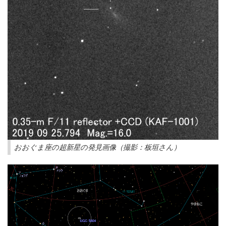
おおぐま座の超新星の発見画像（撮影：板垣さん）