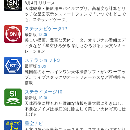
8月4日 リリース
天体観察・撮影用モバイルアプリ。高精度な計算とリ
ッチな星図表示をスマートフォンで「いつでもどこで
も、ステラナビゲータ」
ステラナビゲータ12
最新版
12.0i
美しい描画、豊富な天体データ、オリジナル番組エデ
ィタなど「星空ひろがる 楽しさひろげる」天文シミュ
レーション
ステラショット3
最新版
3.0o
純国産のオールインワン天体撮影ソフトがパワーアッ
プ。ライブスタックやオートフォーカスなど新機能も
搭載
ステライメージ10
最新版
10.0f
天体画像に埋もれた微細な情報を最大限に引き出し、
不要なノイズは徹底的に除去して美しい天体写真に仕
上げる
星空ナビ
天文現象から最新ニュースまで、スマホをかざすと話