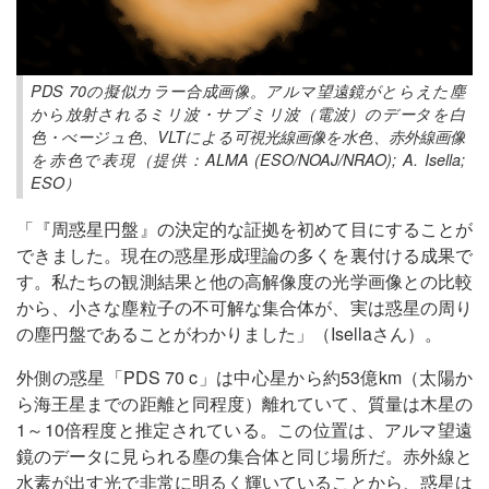
PDS 70の擬似カラー合成画像。アルマ望遠鏡がとらえた塵
から放射されるミリ波・サブミリ波（電波）のデータを白
色・べージュ色、VLTによる可視光線画像を水色、赤外線画像
を赤色で表現（提供：ALMA (ESO/NOAJ/NRAO); A. Isella;
ESO）
「『周惑星円盤』の決定的な証拠を初めて目にすることが
できました。現在の惑星形成理論の多くを裏付ける成果で
す。私たちの観測結果と他の高解像度の光学画像との比較
から、小さな塵粒子の不可解な集合体が、実は惑星の周り
の塵円盤であることがわかりました」（Isellaさん）。
外側の惑星「PDS 70 c」は中心星から約53億km（太陽か
ら海王星までの距離と同程度）離れていて、質量は木星の
1～10倍程度と推定されている。この位置は、アルマ望遠
鏡のデータに見られる塵の集合体と同じ場所だ。赤外線と
水素が出す光で非常に明るく輝いていることから、惑星は