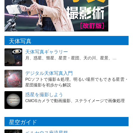
天体写真
天体写真ギャラリー
月、惑星、彗星、星雲・星団、天の川、星景、…
デジタル天体写真入門
PCソフトで撮影＆処理。明るい場所でもできる星雲・
星団撮影を初歩から解説
惑星を撮影しよう
CMOSカメラで動画撮影、ステライメージで画像処理
星空ガイド
ペルセウス座流星群