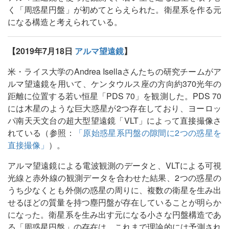
く「周惑星円盤」が初めてとらえられた。衛星系を作る元
になる構造と考えられている。
【2019年7月18日
アルマ望遠鏡
】
米・ライス大学のAndrea Isellaさんたちの研究チームがア
ルマ望遠鏡を用いて、ケンタウルス座の方向約370光年の
距離に位置する若い恒星「PDS 70」を観測した。PDS 70
には木星のような巨大惑星が2つ存在しており、ヨーロッ
パ南天天文台の超大型望遠鏡「VLT」によって直接撮像さ
れている（参照：
「原始惑星系円盤の隙間に2つの惑星を
直接撮像」
）。
アルマ望遠鏡による電波観測のデータと、VLTによる可視
光線と赤外線の観測データを合わせた結果、2つの惑星の
うち少なくとも外側の惑星の周りに、複数の衛星を生み出
せるほどの質量を持つ塵円盤が存在していることが明らか
になった。衛星系を生み出す元になる小さな円盤構造であ
る「周惑星円盤」の存在は、これまで理論的には予測され