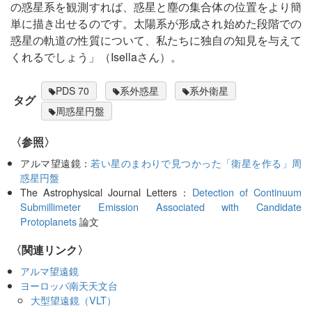
の惑星系を観測すれば、惑星と塵の集合体の位置をより簡
単に描き出せるのです。太陽系が形成され始めた段階での
惑星の軌道の性質について、私たちに独自の知見を与えて
くれるでしょう」（Isellaさん）。
PDS 70
系外惑星
系外衛星
タグ
周惑星円盤
〈参照〉
アルマ望遠鏡：
若い星のまわりで見つかった「衛星を作る」周
惑星円盤
The Astrophysical Journal Letters：
Detection of Continuum
Submillimeter Emission Associated with Candidate
Protoplanets
論文
〈関連リンク〉
アルマ望遠鏡
ヨーロッパ南天天文台
大型望遠鏡（VLT）