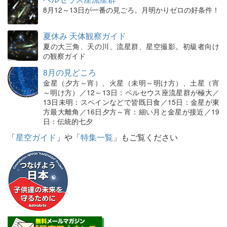
8月12～13日が一番の見ごろ。月明かりゼロの好条件！
夏休み 天体観察ガイド
夏の大三角、天の川、流星群、星空撮影。初級者向け
の観察ガイド
8月の見どころ
金星（夕方～宵）、火星（未明～明け方）、土星（宵
～明け方）／12～13日：ペルセウス座流星群が極大／
13日未明：スペインなどで皆既日食／15日：金星が東
方最大離角／16日夕方～宵：細い月と金星が接近／19
日：伝統的七夕
「
星空ガイド
」や「
特集一覧
」もご覧ください