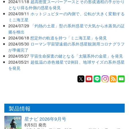
2024/11/18
超高密度スーパーアースとその形成過程の手がかり
となり得る外側の惑星を発見
2024/09/11
ホットジュピターの内側で、公転が大きく変動する
ミニ海王星
2024/07/29
「灼熱の土星」型の系外惑星で大気から水蒸気の証
拠を検出
2024/06/18
想定外の軌道を持つ「ミニ海王星」を発見
2024/05/30
ローマン宇宙望遠鏡の系外惑星観測用コロナグラフ
が準備完了
2024/05/27
宇宙生命探査の鍵となる「太陽系外の金星」を発見
2024/05/21
超低温の赤色矮星で2例目、地球サイズの系外惑星
を発見
製品情報
星ナビ 2026年9月号
8月5日 発売