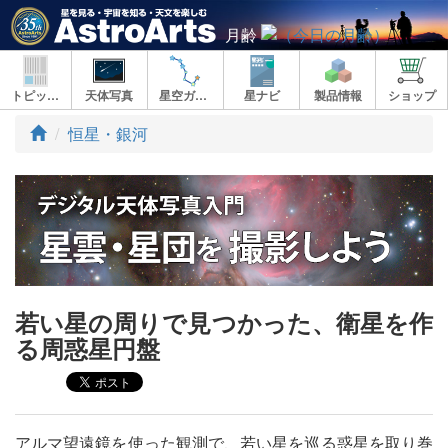
月齢
トピックス
天体写真
星空ガイド
星ナビ
製品情報
ショップ
ト
恒星・銀河
ッ
プ
若い星の周りで見つかった、衛星を作
る周惑星円盤
アルマ望遠鏡を使った観測で、若い星を巡る惑星を取り巻