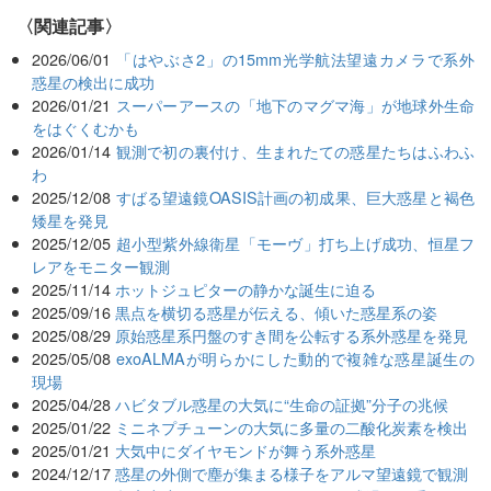
関連記事
2026/06/01
「はやぶさ2」の15mm光学航法望遠カメラで系外
惑星の検出に成功
2026/01/21
スーパーアースの「地下のマグマ海」が地球外生命
をはぐくむかも
2026/01/14
観測で初の裏付け、生まれたての惑星たちはふわふ
わ
2025/12/08
すばる望遠鏡OASIS計画の初成果、巨大惑星と褐色
矮星を発見
2025/12/05
超小型紫外線衛星「モーヴ」打ち上げ成功、恒星フ
レアをモニター観測
2025/11/14
ホットジュピターの静かな誕生に迫る
2025/09/16
黒点を横切る惑星が伝える、傾いた惑星系の姿
2025/08/29
原始惑星系円盤のすき間を公転する系外惑星を発見
2025/05/08
exoALMAが明らかにした動的で複雑な惑星誕生の
現場
2025/04/28
ハビタブル惑星の大気に“生命の証拠”分子の兆候
2025/01/22
ミニネプチューンの大気に多量の二酸化炭素を検出
2025/01/21
大気中にダイヤモンドが舞う系外惑星
2024/12/17
惑星の外側で塵が集まる様子をアルマ望遠鏡で観測