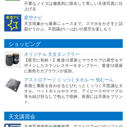
不要なノイズは徹底的に除去して美しい天体写真に仕
上げる
星空ナビ
天文現象から最新ニュースまで、スマホをかざすと話
題がうかぶ。不思議がいっぱいの星空を楽しもう
ショッピング
オリジナル 天文タンブラー
【星空に乾杯！】黄道12星座とマウナケアの星空をデ
ザインしたステンレスサーモタンブラー。黄道12星座
に新色モカブラウンが追加。
アストロアーツ くっつくタオル 〜 包むーん
表面と裏面を合わせるとぴたっとくっつく不思議なタ
オル。ペットボトルやスマホ、アイピースやケーブル
等を結び目なしで包んで収納。表面には月面をプリン
ト。
天文講習会
天体写真撮影や画像処理、アストロアーツのソフトウ