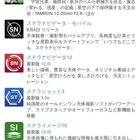
「宇宙兄弟」最終回 / 新月のペルセ群極大を見る・撮る
/ 変わる「惑星」の定義 / 星空の下で深呼吸する天文台
浴 / TAMRON 12-20mm F2.8 / ほか
ステラナビゲータ・モバイル
8月4日 リリース
天体観察・撮影用モバイルアプリ。高精度な計算とリ
ッチな星図表示をスマートフォンで「いつでもどこで
も、ステラナビゲータ」
ステラナビゲータ12
最新版
12.0i
美しい描画、豊富な天体データ、オリジナル番組エデ
ィタなど「星空ひろがる 楽しさひろげる」天文シミュ
レーション
ステラショット3
最新版
3.0o
純国産のオールインワン天体撮影ソフトがパワーアッ
プ。ライブスタックやオートフォーカスなど新機能も
搭載
ステライメージ10
最新版
10.0f
天体画像に埋もれた微細な情報を最大限に引き出し、