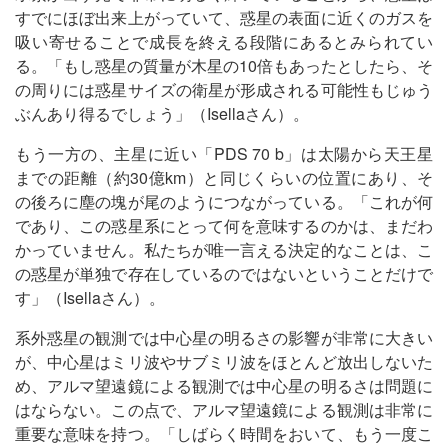
すでにほぼ出来上がっていて、惑星の表面に近くのガスを
吸い寄せることで成長を終える段階にあるとみられてい
る。「もし惑星の質量が木星の10倍もあったとしたら、そ
の周りには惑星サイズの衛星が形成される可能性もじゅう
ぶんあり得るでしょう」（Isellaさん）。
もう一方の、主星に近い「PDS 70 b」は太陽から天王星
までの距離（約30億km）と同じくらいの位置にあり、そ
の後ろに塵の塊が尾のようにつながっている。「これが何
であり、この惑星系にとって何を意味するのかは、まだわ
かっていません。私たちが唯一言える決定的なことは、こ
の惑星が単独で存在しているのではないということだけで
す」（Isellaさん）。
系外惑星の観測では中心星の明るさの影響が非常に大きい
が、中心星はミリ波やサブミリ波をほとんど放出しないた
め、アルマ望遠鏡による観測では中心星の明るさは問題に
はならない。この点で、アルマ望遠鏡による観測は非常に
重要な意味を持つ。「しばらく時間をおいて、もう一度こ