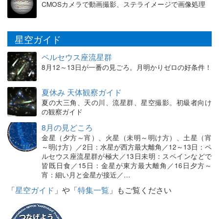
CMOSカメラで動画撮影、ステライメージで画像処理
星空ガイド
ペルセウス座流星群
8月12～13日が一番の見ごろ。月明かりゼロの好条件！
夏休み 天体観察ガイド
夏の大三角、天の川、流星群、星空撮影。初級者向け
の観察ガイド
8月の見どころ
金星（夕方～宵）、火星（未明～明け方）、土星（宵
～明け方）／2日：水星が西方最大離角／12～13日：ペ
ルセウス座流星群が極大／13日未明：スペインなどで
皆既日食／15日：金星が東方最大離角／16日夕方～
宵：細い月と金星が接近／…
「
星空ガイド
」や「
特集一覧
」もご覧ください