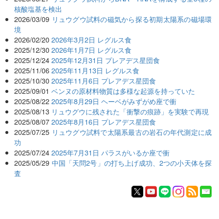
核酸塩基を検出
2026/03/09
リュウグウ試料の磁気から探る初期太陽系の磁場環
境
2026/02/20
2026年3月2日 レグルス食
2025/12/30
2026年1月7日 レグルス食
2025/12/24
2025年12月31日 プレアデス星団食
2025/11/06
2025年11月13日 レグルス食
2025/10/30
2025年11月6日 プレアデス星団食
2025/09/01
ベンヌの原材料物質は多様な起源を持っていた
2025/08/22
2025年8月29日 ヘーベがみずがめ座で衝
2025/08/13
リュウグウに残された「衝撃の痕跡」を実験で再現
2025/08/07
2025年8月16日 プレアデス星団食
2025/07/25
リュウグウ試料で太陽系最古の岩石の年代測定に成
功
2025/07/24
2025年7月31日 パラスがいるか座で衝
2025/05/29
中国「天問2号」の打ち上げ成功、2つの小天体を探
査