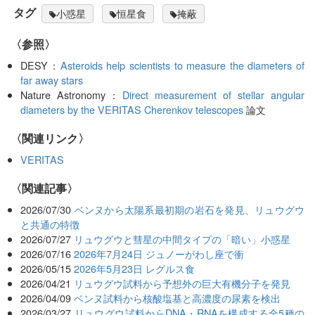
タグ
小惑星
恒星食
掩蔽
〈参照〉
DESY：
Asteroids help scientists to measure the diameters of
far away stars
Nature Astronomy：
Direct measurement of stellar angular
diameters by the VERITAS Cherenkov telescopes
論文
〈関連リンク〉
VERITAS
関連記事
2026/07/30
ベンヌから太陽系最初期の岩石を発見、リュウグウ
と共通の特徴
2026/07/27
リュウグウと彗星の中間タイプの「暗い」小惑星
2026/07/16
2026年7月24日 ジュノーがわし座で衝
2026/05/15
2026年5月23日 レグルス食
2026/04/21
リュウグウ試料から予想外の巨大有機分子を発見
2026/04/09
ベンヌ試料から核酸塩基と高濃度の尿素を検出
2026/03/27
リュウグウ試料からDNA・RNAを構成する全5種の