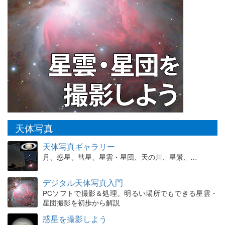
天体写真
天体写真ギャラリー
月、惑星、彗星、星雲・星団、天の川、星景、…
デジタル天体写真入門
PCソフトで撮影＆処理。明るい場所でもできる星雲・
星団撮影を初歩から解説
惑星を撮影しよう