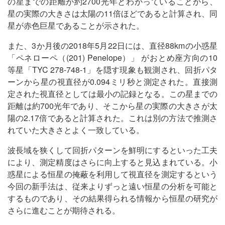
の星までの距離が約2700光年とわかっていることから、
星の実際の大きさは太陽の11倍ほどであると計算され、同
星が赤色巨星であることが示された。
また、3か月後の2018年5月22日には、直径88kmの小惑星
「ペネローペ（(201) Penelope）」 がおとめ座方向の10
等星「TYC 278-748-1」を隠す現象も観測され、回折パタ
ーンから星の視直径が0.094ミリ秒と測定された。直接測
定された視直径としては最小の記録となる。この星までの
距離は約700光年であり、そこから星の実際の大きさが太
陽の2.17倍であると計算された。これは別の方法で推測さ
れていた大きさとよく一致している。
波長域を狭くして回折パターンを鮮明にするといった工夫
により、測定精度はさらに向上すると見込まれている。小
惑星による恒星の掩蔽を利用して視直径を測定するという
今回の新手法は、従来よりずっと遠い恒星の分析を可能と
するものであり、その結果得られる情報から恒星の研究が
さらに進むことが期待される。