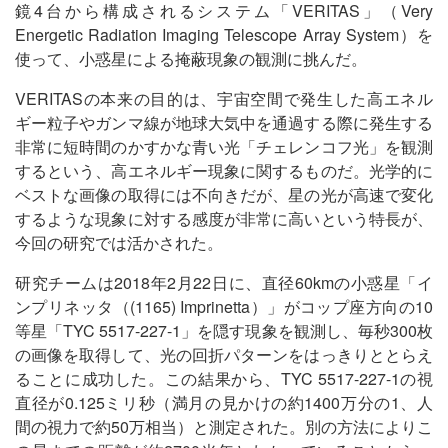
鏡4台から構成されるシステム「VERITAS」（Very
Energetic Radiation Imaging Telescope Array System）を
使って、小惑星による掩蔽現象の観測に挑んだ。
VERITASの本来の目的は、宇宙空間で発生した高エネル
ギー粒子やガンマ線が地球大気中を通過する際に発生する
非常に短時間のかすかな青い光「チェレンコフ光」を観測
するという、高エネルギー現象に関するものだ。光学的に
ベストな画像の取得には不向きだが、星の光が高速で変化
するような現象に対する感度が非常に高いという特長が、
今回の研究では活かされた。
研究チームは2018年2月22日に、直径60kmの小惑星「イ
ンプリネッタ（(1165) Imprinetta）」がコップ座方向の10
等星「TYC 5517-227-1」を隠す現象を観測し、毎秒300枚
の画像を取得して、光の回折パターンをはっきりととらえ
ることに成功した。この結果から、TYC 5517-227-1の視
直径が0.125ミリ秒（満月の見かけの約1400万分の1、人
間の視力で約50万相当）と測定された。別の方法によりこ