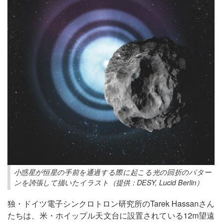
小惑星が恒星の手前を通過する際に起こる光の回折のパター
ンを誇張して描いたイラスト（提供：DESY, Lucid Berlin）
独・ドイツ電子シンクロトロン研究所のTarek Hassanさん
たちは、米・ホイップル天文台に設置されている12m望遠