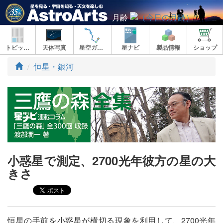
月齢
トピックス
天体写真
星空ガイド
星ナビ
製品情報
ショップ
ト
恒星・銀河
ッ
プ
小惑星で測定、2700光年彼方の星の大
きさ
恒星の手前を小惑星が横切る現象を利用して、2700光年