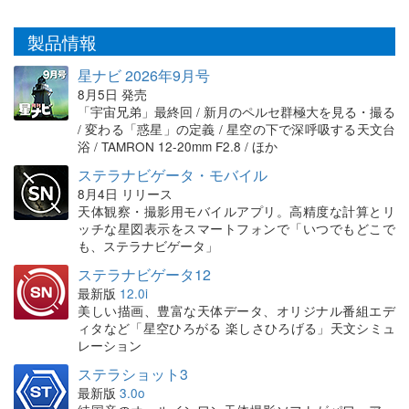
製品情報
星ナビ 2026年9月号
8月5日 発売
「宇宙兄弟」最終回 / 新月のペルセ群極大を見る・撮る
/ 変わる「惑星」の定義 / 星空の下で深呼吸する天文台
浴 / TAMRON 12-20mm F2.8 / ほか
ステラナビゲータ・モバイル
8月4日 リリース
天体観察・撮影用モバイルアプリ。高精度な計算とリ
ッチな星図表示をスマートフォンで「いつでもどこで
も、ステラナビゲータ」
ステラナビゲータ12
最新版
12.0i
美しい描画、豊富な天体データ、オリジナル番組エデ
ィタなど「星空ひろがる 楽しさひろげる」天文シミュ
レーション
ステラショット3
最新版
3.0o