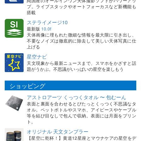
純国産のオールインワン天体撮影ソフトがパワーアッ
プ。ライブスタックやオートフォーカスなど新機能も
搭載
ステライメージ10
最新版
10.0f
天体画像に埋もれた微細な情報を最大限に引き出し、
不要なノイズは徹底的に除去して美しい天体写真に仕
上げる
星空ナビ
天文現象から最新ニュースまで、スマホをかざすと話
題がうかぶ。不思議がいっぱいの星空を楽しもう
ショッピング
アストロアーツ くっつくタオル 〜 包むーん
表面と裏面を合わせるとぴたっとくっつく不思議なタ
オル。ペットボトルやスマホ、アイピースやケーブル
等を結び目なしで包んで収納。表面には月面をプリン
ト。
オリジナル 天文タンブラー
【星空に乾杯！】黄道12星座とマウナケアの星空をデ