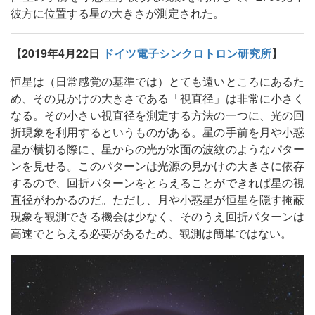
彼方に位置する星の大きさが測定された。
【2019年4月22日
ドイツ電子シンクロトロン研究所
】
恒星は（日常感覚の基準では）とても遠いところにあるた
め、その見かけの大きさである「視直径」は非常に小さく
なる。その小さい視直径を測定する方法の一つに、光の回
折現象を利用するというものがある。星の手前を月や小惑
星が横切る際に、星からの光が水面の波紋のようなパター
ンを見せる。このパターンは光源の見かけの大きさに依存
するので、回折パターンをとらえることができれば星の視
直径がわかるのだ。ただし、月や小惑星が恒星を隠す掩蔽
現象を観測できる機会は少なく、そのうえ回折パターンは
高速でとらえる必要があるため、観測は簡単ではない。