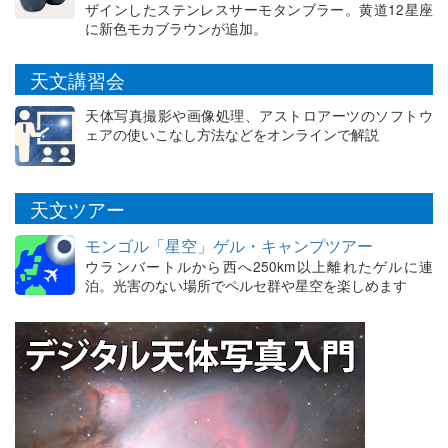
ザインしたステンレスサーモタンブラー。黄道12星座
に新色モカブラウンが追加。
天文講習会
天体写真撮影や画像処理、アストロアーツのソフトウ
ェアの使いこなし方法などをオンラインで解説
天文ツアー
モンゴル「星空」ゲル・キャンプツアー
ウランバートルから西へ250km以上離れたゲルに連
泊。光害のない場所でペルセ群や星空を楽しめます