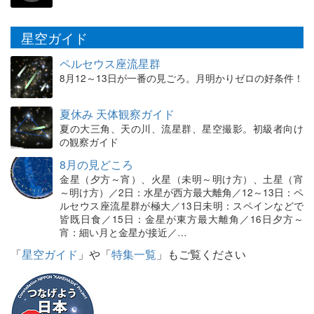
星空ガイド
ペルセウス座流星群
8月12～13日が一番の見ごろ。月明かりゼロの好条件！
夏休み 天体観察ガイド
夏の大三角、天の川、流星群、星空撮影。初級者向け
の観察ガイド
8月の見どころ
金星（夕方～宵）、火星（未明～明け方）、土星（宵
～明け方）／2日：水星が西方最大離角／12～13日：ペ
ルセウス座流星群が極大／13日未明：スペインなどで
皆既日食／15日：金星が東方最大離角／16日夕方～
宵：細い月と金星が接近／…
「
星空ガイド
」や「
特集一覧
」もご覧ください