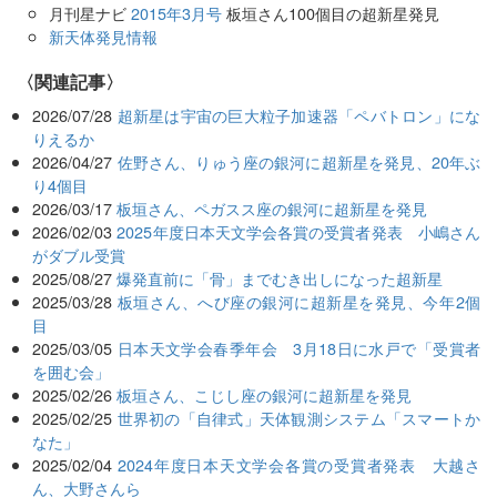
月刊星ナビ
2015年3月号
板垣さん100個目の超新星発見
新天体発見情報
関連記事
2026/07/28
超新星は宇宙の巨大粒子加速器「ペバトロン」にな
りえるか
2026/04/27
佐野さん、りゅう座の銀河に超新星を発見、20年ぶ
り4個目
2026/03/17
板垣さん、ペガスス座の銀河に超新星を発見
2026/02/03
2025年度日本天文学会各賞の受賞者発表 小嶋さん
がダブル受賞
2025/08/27
爆発直前に「骨」までむき出しになった超新星
2025/03/28
板垣さん、へび座の銀河に超新星を発見、今年2個
目
2025/03/05
日本天文学会春季年会 3月18日に水戸で「受賞者
を囲む会」
2025/02/26
板垣さん、こじし座の銀河に超新星を発見
2025/02/25
世界初の「自律式」天体観測システム「スマートか
なた」
2025/02/04
2024年度日本天文学会各賞の受賞者発表 大越さ
ん、大野さんら