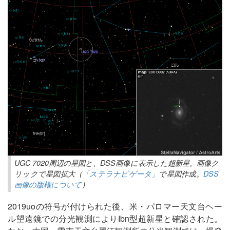
UGC 7020周辺の星図と、DSS画像に表示した超新星。画像ク
リックで星図拡大（
「ステラナビゲータ」
で星図作成。
DSS
画像の版権について
）
2019uoの符号が付けられた後、米・パロマー天文台ヘー
ル望遠鏡での分光観測によりIbn型超新星と確認された。