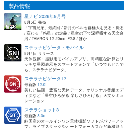
製品情報
星ナビ 2026年9月号
8月5日 発売
「宇宙兄弟」最終回 / 新月のペルセ群極大を見る・撮る
/ 変わる「惑星」の定義 / 星空の下で深呼吸する天文台
浴 / TAMRON 12-20mm F2.8 / ほか
ステラナビゲータ・モバイル
8月4日 リリース
天体観察・撮影用モバイルアプリ。高精度な計算とリ
ッチな星図表示をスマートフォンで「いつでもどこで
も、ステラナビゲータ」
ステラナビゲータ12
最新版
12.0i
美しい描画、豊富な天体データ、オリジナル番組エデ
ィタなど「星空ひろがる 楽しさひろげる」天文シミュ
レーション
ステラショット3
最新版
3.0o
純国産のオールインワン天体撮影ソフトがパワーアッ
プ。ライブスタックやオートフォーカスなど新機能も