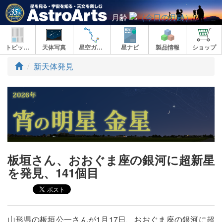
月齢
トピックス
天体写真
星空ガイド
星ナビ
製品情報
ショップ
ト
新天体発見
ッ
プ
板垣さん、おおぐま座の銀河に超新星
を発見、141個目
山形県の板垣公一さんが1月17日、おおぐま座の銀河に超