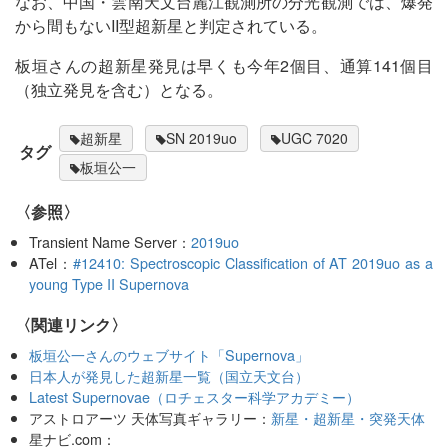
なお、中国・雲南天文台麗江観測所の分光観測では、爆発
から間もないII型超新星と判定されている。
板垣さんの超新星発見は早くも今年2個目、通算141個目
（独立発見を含む）となる。
超新星
SN 2019uo
UGC 7020
タグ
板垣公一
〈参照〉
Transient Name Server：
2019uo
ATel：
#12410: Spectroscopic Classification of AT 2019uo as a
young Type II Supernova
〈関連リンク〉
板垣公一さんのウェブサイト「Supernova」
日本人が発見した超新星一覧（国立天文台）
Latest Supernovae（ロチェスター科学アカデミー）
アストロアーツ 天体写真ギャラリー：
新星・超新星・突発天体
星ナビ.com：