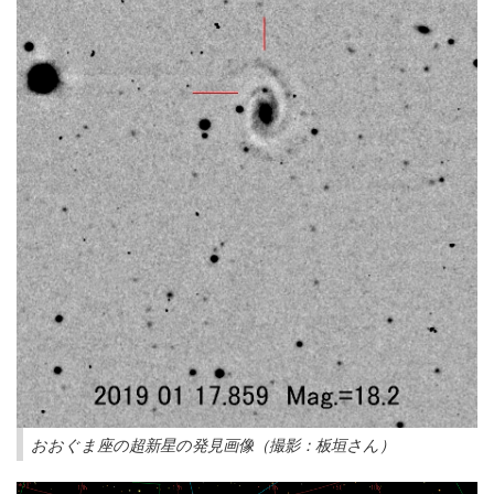
おおぐま座の超新星の発見画像（撮影：板垣さん）