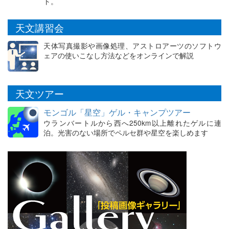
ト。
天文講習会
天体写真撮影や画像処理、アストロアーツのソフトウ
ェアの使いこなし方法などをオンラインで解説
天文ツアー
モンゴル「星空」ゲル・キャンプツアー
ウランバートルから西へ250km以上離れたゲルに連
泊。光害のない場所でペルセ群や星空を楽しめます