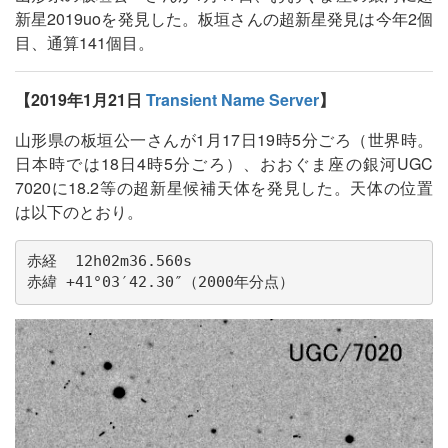
新星2019uoを発見した。板垣さんの超新星発見は今年2個
目、通算141個目。
【2019年1月21日
Transient Name Server
】
山形県の板垣公一さんが1月17日19時5分ごろ（世界時。
日本時では18日4時5分ごろ）、おおぐま座の銀河UGC
7020に18.2等の超新星候補天体を発見した。天体の位置
は以下のとおり。
赤経  12h02m36.560s

赤緯 +41°03′42.30″（2000年分点）