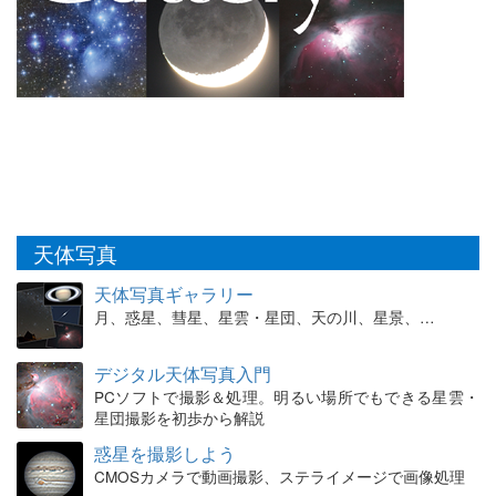
天体写真
天体写真ギャラリー
月、惑星、彗星、星雲・星団、天の川、星景、…
デジタル天体写真入門
PCソフトで撮影＆処理。明るい場所でもできる星雲・
星団撮影を初歩から解説
惑星を撮影しよう
CMOSカメラで動画撮影、ステライメージで画像処理