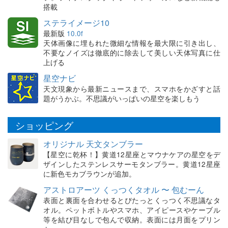
搭載
ステライメージ10
最新版
10.0f
天体画像に埋もれた微細な情報を最大限に引き出し、
不要なノイズは徹底的に除去して美しい天体写真に仕
上げる
星空ナビ
天文現象から最新ニュースまで、スマホをかざすと話
題がうかぶ。不思議がいっぱいの星空を楽しもう
ショッピング
オリジナル 天文タンブラー
【星空に乾杯！】黄道12星座とマウナケアの星空をデ
ザインしたステンレスサーモタンブラー。黄道12星座
に新色モカブラウンが追加。
アストロアーツ くっつくタオル 〜 包むーん
表面と裏面を合わせるとぴたっとくっつく不思議なタ
オル。ペットボトルやスマホ、アイピースやケーブル
等を結び目なしで包んで収納。表面には月面をプリン