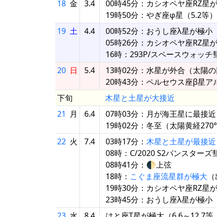
18
金
3.4
00時45分：カシオペヤ座RZ星
19時50分：やぎ座φ星（5.2
19
土
4.4
00時52分：おうし座λ星が極小
05時26分：カシオペヤ座RZ星
16時：293P/スペースウォッ
20
日
5.4
13時02分：水星が外合（太陽の南0
20時43分：ペルセウス座β星
下旬
木星と土星が大接近
21
月
6.4
07時03分：月が海王星に最接近（
19時02分：冬至（太陽黄経270
22
火
7.4
03時17分：
木星と土星が最接近
08時：C/2020 S2パンスタ
08時41分：🌓上弦
18時：
こぐま座流星群が極大
（
19時30分：カシオペヤ座RZ星
23時45分：おうし座λ星が極小
23
水
8.4
はと座T星が極大（6.6～12.7等