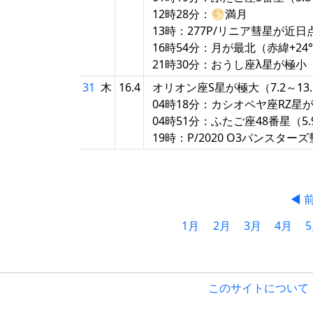
12時28分：🌕満月
13時：277P/リニア彗星が近日
16時54分：月が最北（赤緯+24°5
21時30分：おうし座λ星が極小
31
木
16.4
オリオン座S星が極大（7.2～13
04時18分：カシオペヤ座RZ星
04時51分：ふたご座48番星（
19時：P/2020 O3パンスタ
◀ 
1月
2月
3月
4月
このサイトについて