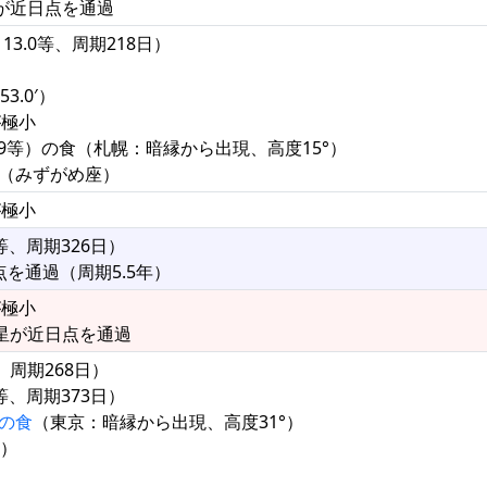
彗星が近日点を通過
13.0等、周期218日）
3.0′）
が極小
5.9等）の食（札幌：暗縁から出現、高度15°）
矩（みずがめ座）
が極小
等、周期326日）
点を通過（周期5.5年）
が極小
ン彗星が近日点を通過
、周期268日）
等、周期373日）
）の食
（東京：暗縁から出現、高度31°）
°）