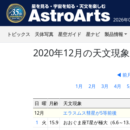
2026年
トピックス
天体写真
星空ガイド
星ナビ
製品情報
2020年12月の天文現
◀ 前
1月
2月
3月
4月
日
曜
月齢
天文現象
12月
エラスムス彗星が5等前後
1
火
15.9
おおぐま座T星が極大（6.6～13