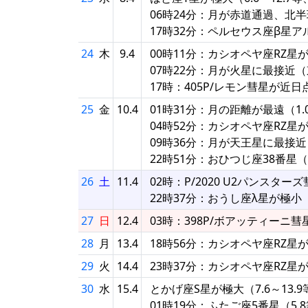
06時24分：月が赤道通過、北
17時32分：ペルセウス座β星
24
木
9.4
00時11分：カシオペヤ座RZ星
07時22分：月が火星に最接近（東
17時：405P/レモン彗星が近日
25
金
10.4
01時31分：月の距離が最遠（1.05
04時52分：カシオペヤ座RZ星
09時36分：月が天王星に最接近（
22時51分：おひつじ座38番星
26
土
11.4
02時：P/2020 U2パンスタ
22時37分：おうし座λ星が極小
27
日
12.4
03時：398P/ボアッティーニ
28
月
13.4
18時56分：カシオペヤ座RZ星
29
火
14.4
23時37分：カシオペヤ座RZ星
30
水
15.4
とかげ座S星が極大（7.6～13.9
01時19分：ふたご座5番星（5