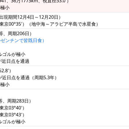
1、36万1773km、視直径33.0′）
が極小
出現期間12月4日～12月20日）
東京00°35′）（地中海～アラビア半島で水星食）
5等、周期206日）
ルゼンチンで皆既日食）
アルゴルが極小
星が近日点を通過
2.8′）
星が近日点を通過（周期5.3年）
が極小
8等、周期283日）
東京03°40′）
東京03°43′）
アルゴルが極小