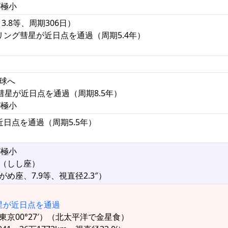
が極小
3.8等、周期306日）
プリング彗星が近日点を通過（周期5.4年）
半球へ
ーズ彗星が近日点を通過（周期8.5年）
が極小
近日点を通過（周期5.5年）
が極小
矩（しし座）
め座、7.9等、視直径2.3″）
ス彗星が近日点を通過
東京00°27′）（北太平洋で金星食）