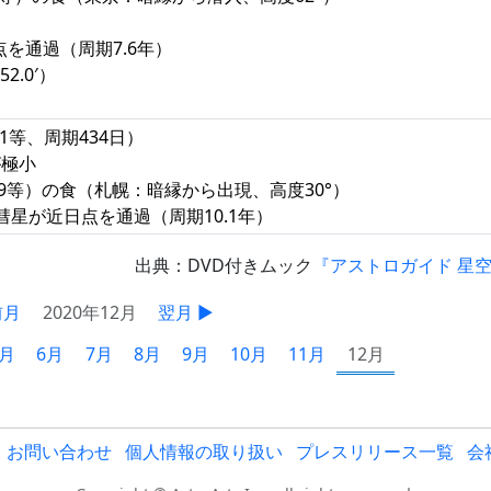
点を通過（周期7.6年）
2.0′）
.1等、周期434日）
が極小
5.9等）の食（札幌：暗縁から出現、高度30°）
ーズ彗星が近日点を通過（周期10.1年）
出典：DVD付きムック
『アストロガイド 星
前月
2020年12月
翌月 ▶
5月
6月
7月
8月
9月
10月
11月
12月
お問い合わせ
個人情報の取り扱い
プレスリリース一覧
会