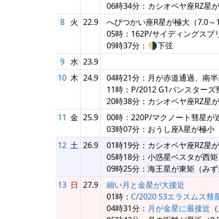
06時34分：カシオペヤ座RZ星
8
火
22.9
へびつかい座R星が極大（7.0～1
05時：162P/サイディングス
09時37分：🌗下弦
9
水
23.9
10
木
24.9
04時21分：月が赤道通過、南
11時：P/2012 G1パンスタ
20時38分：カシオペヤ座RZ星
11
金
25.9
00時：220P/マクノート彗星が
03時07分：おうし座λ星が極小
12
土
26.9
01時19分：カシオペヤ座RZ星
05時18分：小惑星ベスタが西
09時25分：海王星が東矩（みずが
13
日
27.9
細い月と金星が大接近
01時：
C/2020 S3エラスム
04時31分：
月が金星に最接近
（