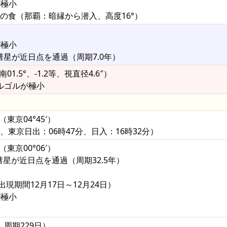
が極小
等）の食（那覇：暗縁から潜入、高度16°）
が極小
チ彗星が近日点を通過（周期7.0年）
1.5°、-1.2等、視直径4.6″）
アルゴルが極小
東京04°45′）
°、東京日出：06時47分、日入：16時32分）
（東京00°06′）
ーズ彗星が近日点を通過（周期32.5年）
出現期間12月17日～12月24日）
が極小
、周期229日）