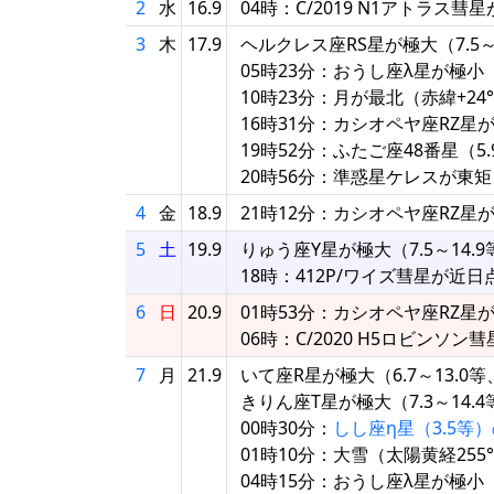
2
水
16.9
04時：C/2019 N1アトラス
3
木
17.9
ヘルクレス座RS星が極大（7.5～
05時23分：おうし座λ星が極小
10時23分：月が最北（赤緯+24°5
16時31分：カシオペヤ座RZ星
19時52分：ふたご座48番星（
20時56分：準惑星ケレスが東
4
金
18.9
21時12分：カシオペヤ座RZ星
5
土
19.9
りゅう座Y星が極大（7.5～14.9
18時：412P/ワイズ彗星が近日
6
日
20.9
01時53分：カシオペヤ座RZ星
06時：C/2020 H5ロビンソ
7
月
21.9
いて座R星が極大（6.7～13.0等
きりん座T星が極大（7.3～14.4
00時30分：
しし座η星（3.5等
01時10分：大雪（太陽黄経255
04時15分：おうし座λ星が極小