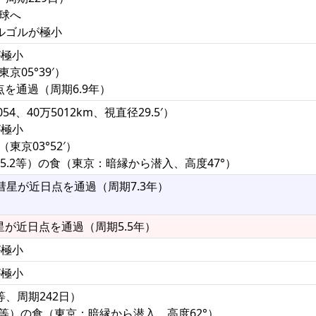
半球へ
アルゴルが極小
が極小
京05°39′）
点を通過（周期6.9年）
4、40万5012km、視直径29.5′）
が極小
東京03°52′）
（5.2等）の食（東京：暗縁から潜入、高度47°）
ーズ彗星が近日点を通過（周期7.3年）
彗星が近日点を通過（周期5.5年）
が極小
が極小
等、周期242日）
.8等）の食（東京：暗縁から潜入、高度62°）