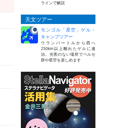
ラインで解説
天文ツアー
モンゴル「星空」ゲル・
キャンプツアー
ウランバートルから西へ
250km以上離れたゲルに連
泊。光害のない場所でペルセ
群や星空を楽しめます