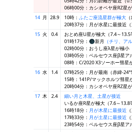
05時42分：月の距離が最近（0.94
06時00分：カシオペヤ座RZ星
14
月
28.9
10時：
ふたご座流星群が極大
（
20時37分：月が水星に最接近（
15
火
0.4
おとめ座U星が極大（7.4～13.
01時17分：🌑新月
（チリ、ア
02時00分：おうし座λ星が極小
03時05分：ペルセウス座β星
08時：C/2020 X3ソーホー彗
16
水
1.4
07時25分：月が最南（赤緯-24°5
15時：141P/マックホルツ彗
20時04分：カシオペヤ座RZ星
17
木
2.4
細い月と木星、土星が接近
いるか座R星が極大（7.6～13.
16時18分：
月が木星に最接近
（
17時33分：
月が土星に最接近
（
23時54分：ペルセウス座β星