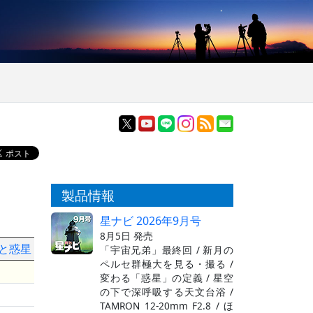
製品情報
星ナビ 2026年9月号
8月5日 発売
図と惑星
「宇宙兄弟」最終回 / 新月の
ペルセ群極大を見る・撮る /
変わる「惑星」の定義 / 星空
の下で深呼吸する天文台浴 /
TAMRON 12-20mm F2.8 / ほ