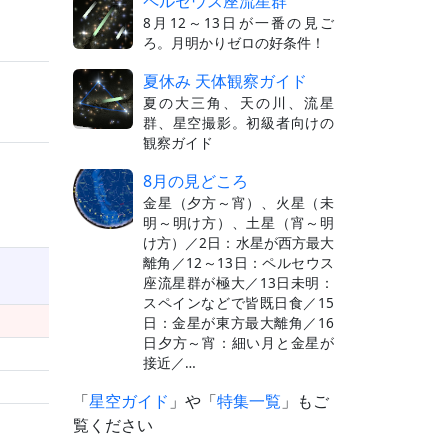
ペルセウス座流星群
8月12～13日が一番の見ご
ろ。月明かりゼロの好条件！
夏休み 天体観察ガイド
夏の大三角、天の川、流星
群、星空撮影。初級者向けの
観察ガイド
8月の見どころ
金星（夕方～宵）、火星（未
明～明け方）、土星（宵～明
け方）／2日：水星が西方最大
離角／12～13日：ペルセウス
座流星群が極大／13日未明：
スペインなどで皆既日食／15
日：金星が東方最大離角／16
日夕方～宵：細い月と金星が
接近／…
「
星空ガイド
」や「
特集一覧
」もご
覧ください