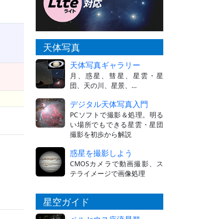
天体写真
天体写真ギャラリー
月、惑星、彗星、星雲・星
団、天の川、星景、…
デジタル天体写真入門
PCソフトで撮影＆処理。明る
い場所でもできる星雲・星団
撮影を初歩から解説
惑星を撮影しよう
CMOSカメラで動画撮影、ス
テライメージで画像処理
星空ガイド