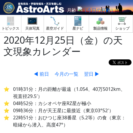
月齢
トピックス
天体写真
星空ガイド
星ナビ
製品情報
ショップ
2020年12月25日（金）の天
文現象カレンダー
◀ 前日
今月の一覧
翌日 ▶
01時31分：月の距離が最遠（1.054、40万5012km、
視直径29.5′）
04時52分：カシオペヤ座RZ星が極小
09時36分：月が天王星に最接近（東京03°52′）
22時51分：おひつじ座38番星（5.2等）の食（東京：
暗縁から潜入、高度47°）