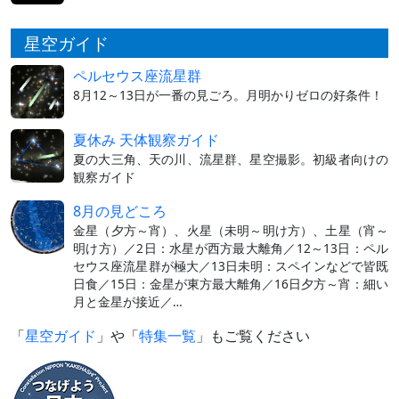
星空ガイド
ペルセウス座流星群
8月12～13日が一番の見ごろ。月明かりゼロの好条件！
夏休み 天体観察ガイド
夏の大三角、天の川、流星群、星空撮影。初級者向けの
観察ガイド
8月の見どころ
金星（夕方～宵）、火星（未明～明け方）、土星（宵～
明け方）／2日：水星が西方最大離角／12～13日：ペル
セウス座流星群が極大／13日未明：スペインなどで皆既
日食／15日：金星が東方最大離角／16日夕方～宵：細い
月と金星が接近／…
「
星空ガイド
」や「
特集一覧
」もご覧ください