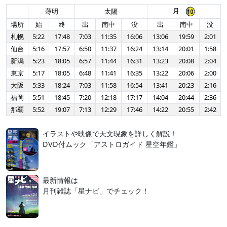
月
薄明
太陽
場所
始
終
出
南中
没
出
南中
没
札幌
5:22
17:48
7:03
11:35
16:06
13:06
19:59
2:01
仙台
5:16
17:57
6:50
11:37
16:24
13:14
20:01
1:58
新潟
5:23
18:05
6:57
11:44
16:31
13:23
20:08
2:04
東京
5:17
18:05
6:48
11:41
16:35
13:22
20:06
2:00
大阪
5:33
18:24
7:03
11:58
16:54
13:41
20:23
2:16
福岡
5:51
18:45
7:20
12:18
17:17
14:04
20:44
2:36
那覇
5:52
19:07
7:13
12:29
17:46
14:22
20:55
2:42
イラストや映像で天文現象を詳しく解説！
DVD付ムック「アストロガイド 星空年鑑」
最新情報は
月刊雑誌「星ナビ」でチェック！