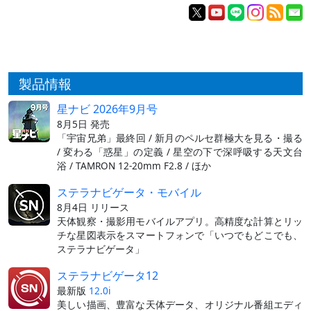
製品情報
星ナビ 2026年9月号
8月5日 発売
「宇宙兄弟」最終回 / 新月のペルセ群極大を見る・撮る
/ 変わる「惑星」の定義 / 星空の下で深呼吸する天文台
浴 / TAMRON 12-20mm F2.8 / ほか
ステラナビゲータ・モバイル
8月4日 リリース
天体観察・撮影用モバイルアプリ。高精度な計算とリッ
チな星図表示をスマートフォンで「いつでもどこでも、
ステラナビゲータ」
ステラナビゲータ12
最新版
12.0i
美しい描画、豊富な天体データ、オリジナル番組エディ