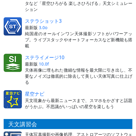
タなど「星空ひろがる 楽しさひろげる」天文シミュレー
ション
ステラショット3
最新版
3.0o
純国産のオールインワン天体撮影ソフトがパワーアッ
プ。ライブスタックやオートフォーカスなど新機能も搭
載
ステライメージ10
最新版
10.0f
天体画像に埋もれた微細な情報を最大限に引き出し、不
要なノイズは徹底的に除去して美しい天体写真に仕上げ
る
星空ナビ
天文現象から最新ニュースまで、スマホをかざすと話題
がうかぶ。不思議がいっぱいの星空を楽しもう
天文講習会
天体写真撮影や画像処理、アストロアーツのソフトウェ