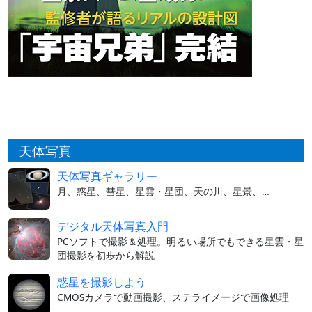
天体写真
天体写真ギャラリー
月、惑星、彗星、星雲・星団、天の川、星景、…
デジタル天体写真入門
PCソフトで撮影＆処理。明るい場所でもできる星雲・星
団撮影を初歩から解説
惑星を撮影しよう
CMOSカメラで動画撮影、ステライメージで画像処理