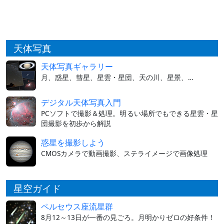
天体写真
天体写真ギャラリー
月、惑星、彗星、星雲・星団、天の川、星景、…
デジタル天体写真入門
PCソフトで撮影＆処理。明るい場所でもできる星雲・星
団撮影を初歩から解説
惑星を撮影しよう
CMOSカメラで動画撮影、ステライメージで画像処理
星空ガイド
ペルセウス座流星群
8月12～13日が一番の見ごろ。月明かりゼロの好条件！