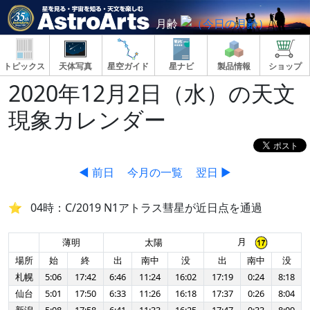
月齢
トピックス
天体写真
星空ガイド
星ナビ
製品情報
ショップ
2020年12月2日（水）の天文
現象カレンダー
◀ 前日
今月の一覧
翌日 ▶
04時：C/2019 N1アトラス彗星が近日点を通過
月
薄明
太陽
場所
始
終
出
南中
没
出
南中
没
札幌
5:06
17:42
6:46
11:24
16:02
17:19
0:24
8:18
仙台
5:01
17:50
6:33
11:26
16:18
17:37
0:26
8:04