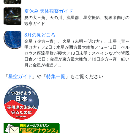
夏休み 天体観察ガイド
夏の大三角、天の川、流星群、星空撮影。初級者向けの
観察ガイド
8月の見どころ
金星（夕方～宵）、火星（未明～明け方）、土星（宵～
明け方）／2日：水星が西方最大離角／12～13日：ペル
セウス座流星群が極大／13日未明：スペインなどで皆既
日食／15日：金星が東方最大離角／16日夕方～宵：細い
月と金星が接近／…
「
星空ガイド
」や「
特集一覧
」もご覧ください