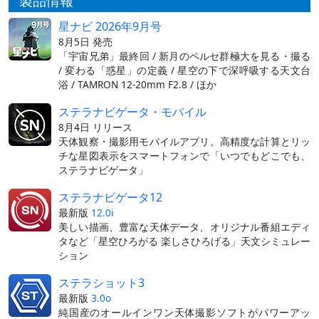
製品情報
星ナビ 2026年9月号
8月5日 発売
「宇宙兄弟」最終回 / 新月のペルセ群極大を見る・撮る
/ 変わる「惑星」の定義 / 星空の下で深呼吸する天文台
浴 / TAMRON 12-20mm F2.8 / ほか
ステラナビゲータ・モバイル
8月4日 リリース
天体観察・撮影用モバイルアプリ。高精度な計算とリッ
チな星図表示をスマートフォンで「いつでもどこでも、
ステラナビゲータ」
ステラナビゲータ12
最新版
12.0i
美しい描画、豊富な天体データ、オリジナル番組エディ
タなど「星空ひろがる 楽しさひろげる」天文シミュレー
ション
ステラショット3
最新版
3.0o
純国産のオールインワン天体撮影ソフトがパワーアッ