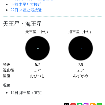
下旬 木星と大接近
22日 木星と最接近
天王星・海王星
天王星
海王星
（中旬）
（中旬）
等級
5.7
7.9
視直径
3.7″
2.3″
星座
おひつじ
みずがめ
現象
12日 海王星：東矩