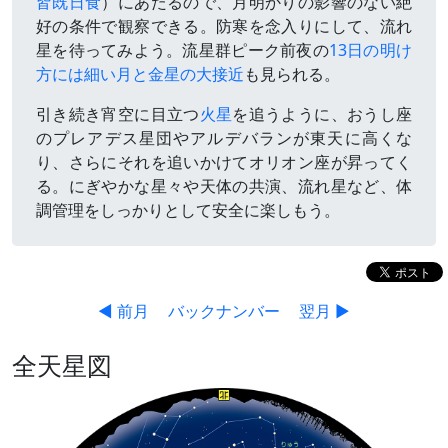
皆既日食
）にあたるので、月明かりの影響のない絶
好の条件で観察できる。防寒を念入りにして、流れ
星を待ってみよう。流星群ピーク前夜の
13日の明け
方には細い月と金星の大接近
も見られる。
引き続き宵空に目立つ
火星
を追うように、おうし座
のプレアデス星団やアルデバランが東天に高くな
り、さらにそれを追いかけてオリオン座が昇ってく
る。にぎやかな星々や天体の共演、流れ星など、体
調管理をしっかりとして安全に楽しもう。
◀ 前月
バックナンバー
翌月 ▶
全天星図