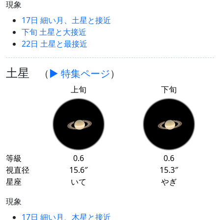
現象
17日 細い月、土星と接近
下旬 土星と大接近
22日 土星と最接近
土星
（
▶ 特集ページ
）
上旬
下旬
等級
0.6
0.6
視直径
15.6″
15.3″
星座
いて
やぎ
現象
17日 細い月、木星と接近