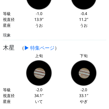
等級
-1.0
-0.4
視直径
13.9″
11.2″
星座
うお
うお
現象
木星
（
▶ 特集ページ
）
上旬
下旬
等級
-2.0
-2.0
視直径
34.1″
33.1″
星座
いて
やぎ