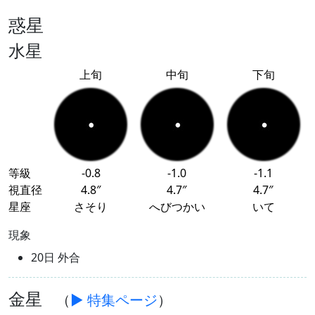
惑星
水星
上旬
中旬
下旬
等級
-0.8
-1.0
-1.1
視直径
4.8″
4.7″
4.7″
星座
さそり
へびつかい
いて
現象
20日 外合
金星
（
▶ 特集ページ
）