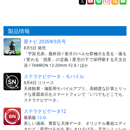
製品情報
星ナビ 2026年9月号
8月5日 発売
「宇宙兄弟」最終回 / 新月のペルセ群極大を見る・撮る
/ 変わる「惑星」の定義 / 星空の下で深呼吸する天文台
浴 / TAMRON 12-20mm F2.8 / ほか
ステラナビゲータ・モバイル
8月4日 リリース
天体観察・撮影用モバイルアプリ。高精度な計算とリッ
チな星図表示をスマートフォンで「いつでもどこでも、
ステラナビゲータ」
ステラナビゲータ12
最新版
12.0i
美しい描画、豊富な天体データ、オリジナル番組エディ
タなど「星空ひろがる 楽しさひろげる」天文シミュレー