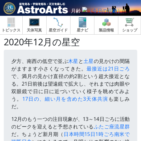
月齢
トピックス
天体写真
星空ガイド
星ナビ
製品情報
ショップ
2020年12月の星空
夕方、南西の低空で並ぶ
木星
と
土星
の見かけの間隔
がますます小さくなってきた。
最接近は21日ごろ
で、満月の見かけ直径の約2割という超大接近とな
る。21日前後は望遠鏡で拡大し、それまでは肉眼や
双眼鏡で日に日に近づいていく様子を眺めてみよ
う。
17日の、細い月を含めた3天体共演
も楽しみ
だ。
12月のもう一つの注目現象が、13～14日ごろに活動
のピークを迎えると予想されている
ふたご座流星群
だ。ちょうど新月期（
日本時間15日1時ごろ南米で