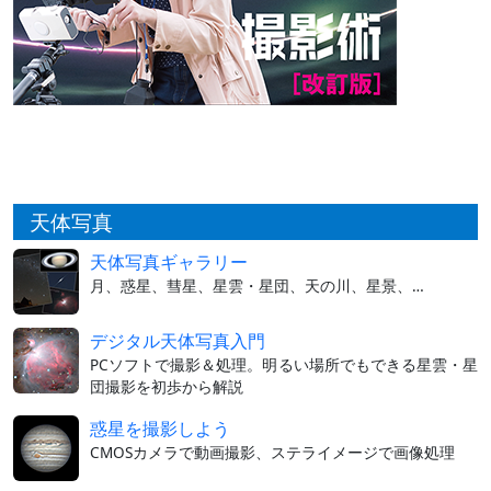
天体写真
天体写真ギャラリー
月、惑星、彗星、星雲・星団、天の川、星景、…
デジタル天体写真入門
PCソフトで撮影＆処理。明るい場所でもできる星雲・星
団撮影を初歩から解説
惑星を撮影しよう
CMOSカメラで動画撮影、ステライメージで画像処理