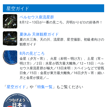
星空ガイド
ペルセウス座流星群
8月12～13日が一番の見ごろ。月明かりゼロの好条件！
夏休み 天体観察ガイド
夏の大三角、天の川、流星群、星空撮影。初級者向けの
観察ガイド
8月の見どころ
金星（夕方～宵）、火星（未明～明け方）、土星（宵～
明け方）／2日：水星が西方最大離角／12～13日：ペル
セウス座流星群が極大／13日未明：スペインなどで皆既
日食／15日：金星が東方最大離角／16日夕方～宵：細い
月と金星が接近／…
「
星空ガイド
」や「
特集一覧
」もご覧ください