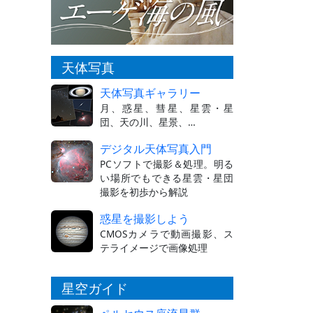
天体写真
天体写真ギャラリー
月、惑星、彗星、星雲・星
団、天の川、星景、…
デジタル天体写真入門
PCソフトで撮影＆処理。明る
い場所でもできる星雲・星団
撮影を初歩から解説
惑星を撮影しよう
CMOSカメラで動画撮影、ス
テライメージで画像処理
星空ガイド