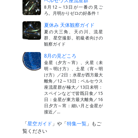
ペルセウス座流星群
8月12～13日が一番の見ご
ろ。月明かりゼロの好条件！
夏休み 天体観察ガイド
夏の大三角、天の川、流星
群、星空撮影。初級者向けの
観察ガイド
8月の見どころ
金星（夕方～宵）、火星（未
明～明け方）、土星（宵～明
け方）／2日：水星が西方最大
離角／12～13日：ペルセウス
座流星群が極大／13日未明：
スペインなどで皆既日食／15
日：金星が東方最大離角／16
日夕方～宵：細い月と金星が
接近／…
「
星空ガイド
」や「
特集一覧
」もご
覧ください