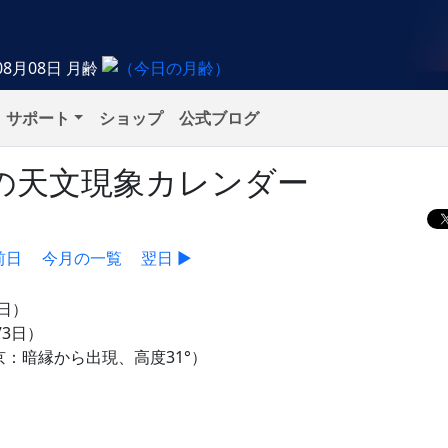
08月08日
月齢
サポート
ショップ
公式ブログ
月）の天文現象カレンダー
前日
今月の一覧
翌日 ▶
8日）
73日）
京：暗縁から出現、高度31°）