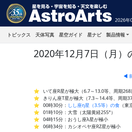
2026年
トピックス
天体写真
星空ガイド
星ナビ
製品情報
2020年12月7日（
◀ 
いて座R星が極大（6.7～13.0等、周期26
きりん座T星が極大（7.3～14.4等、周期3
00時30分：
しし座η星（3.5等）の食
（東
01時10分：大雪（太陽黄経255°）
04時15分：おうし座λ星が極小
06時34分：カシオペヤ座RZ星が極小