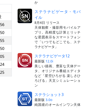
か
ステラナビゲータ・モバ
没
イル
8月4日 リリース
:56
天体観察・撮影用モバイルア
プリ。高精度な計算とリッチ
:50
な星図表示をスマートフォン
:55
で「いつでもどこでも、ステ
ラナビゲータ」
:50
ステラナビゲータ12
:05
最新版
12.0i
:24
美しい描画、豊富な天体デー
タ、オリジナル番組エディタ
:25
など「星空ひろがる 楽しさひ
ろげる」天文シミュレーショ
ン
ステラショット3
最新版
3.0o
純国産のオールインワン天体