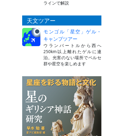
ラインで解説
天文ツアー
モンゴル「星空」ゲル・
キャンプツアー
ウランバートルから西へ
250km以上離れたゲルに連
泊。光害のない場所でペルセ
群や星空を楽しめます