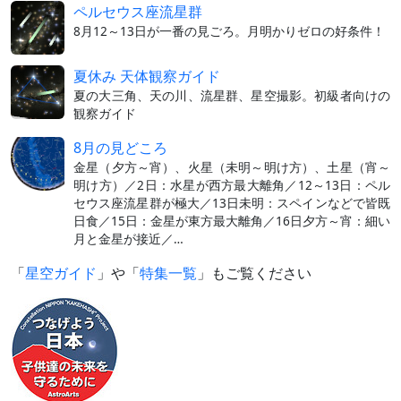
ペルセウス座流星群
8月12～13日が一番の見ごろ。月明かりゼロの好条件！
夏休み 天体観察ガイド
夏の大三角、天の川、流星群、星空撮影。初級者向けの
観察ガイド
8月の見どころ
金星（夕方～宵）、火星（未明～明け方）、土星（宵～
明け方）／2日：水星が西方最大離角／12～13日：ペル
セウス座流星群が極大／13日未明：スペインなどで皆既
日食／15日：金星が東方最大離角／16日夕方～宵：細い
月と金星が接近／…
「
星空ガイド
」や「
特集一覧
」もご覧ください