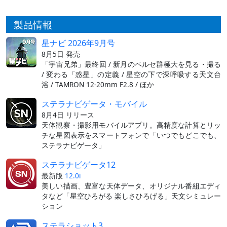
製品情報
星ナビ 2026年9月号
8月5日 発売
「宇宙兄弟」最終回 / 新月のペルセ群極大を見る・撮る
/ 変わる「惑星」の定義 / 星空の下で深呼吸する天文台
浴 / TAMRON 12-20mm F2.8 / ほか
ステラナビゲータ・モバイル
8月4日 リリース
天体観察・撮影用モバイルアプリ。高精度な計算とリッ
チな星図表示をスマートフォンで「いつでもどこでも、
ステラナビゲータ」
ステラナビゲータ12
最新版
12.0i
美しい描画、豊富な天体データ、オリジナル番組エディ
タなど「星空ひろがる 楽しさひろげる」天文シミュレー
ション
ステラショット3