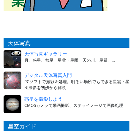
天体写真
天体写真ギャラリー
月、惑星、彗星、星雲・星団、天の川、星景、…
デジタル天体写真入門
PCソフトで撮影＆処理。明るい場所でもできる星雲・星
団撮影を初歩から解説
惑星を撮影しよう
CMOSカメラで動画撮影、ステライメージで画像処理
星空ガイド