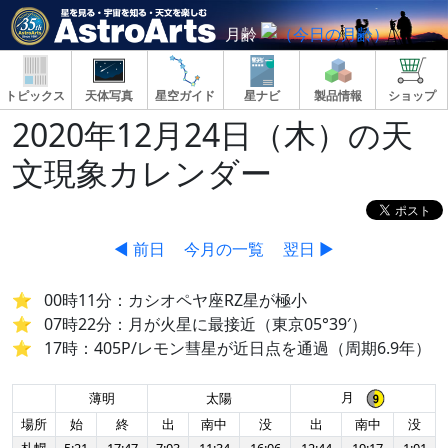
月齢
トピックス
天体写真
星空ガイド
星ナビ
製品情報
ショップ
2020年12月24日（木）の天
文現象カレンダー
◀ 前日
今月の一覧
翌日 ▶
00時11分：カシオペヤ座RZ星が極小
07時22分：月が火星に最接近（東京05°39′）
17時：405P/レモン彗星が近日点を通過（周期6.9年）
月
薄明
太陽
場所
始
終
出
南中
没
出
南中
没