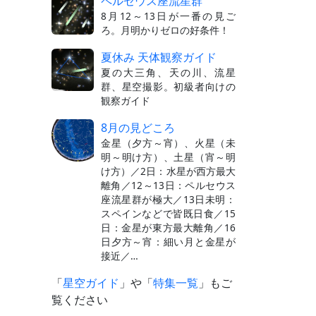
ペルセウス座流星群
8月12～13日が一番の見ご
ろ。月明かりゼロの好条件！
夏休み 天体観察ガイド
夏の大三角、天の川、流星
群、星空撮影。初級者向けの
観察ガイド
8月の見どころ
金星（夕方～宵）、火星（未
明～明け方）、土星（宵～明
け方）／2日：水星が西方最大
離角／12～13日：ペルセウス
座流星群が極大／13日未明：
スペインなどで皆既日食／15
日：金星が東方最大離角／16
日夕方～宵：細い月と金星が
接近／…
「
星空ガイド
」や「
特集一覧
」もご
覧ください