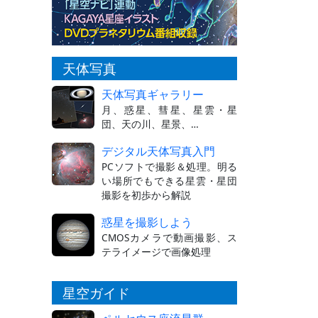
天体写真
天体写真ギャラリー
月、惑星、彗星、星雲・星
団、天の川、星景、…
デジタル天体写真入門
PCソフトで撮影＆処理。明る
い場所でもできる星雲・星団
撮影を初歩から解説
惑星を撮影しよう
CMOSカメラで動画撮影、ス
テライメージで画像処理
星空ガイド