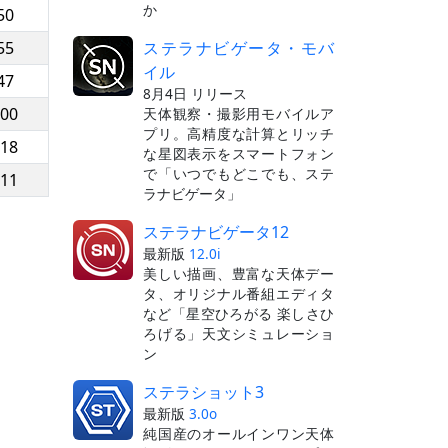
か
50
ステラナビゲータ・モバ
55
イル
47
8月4日 リリース
:00
天体観察・撮影用モバイルア
プリ。高精度な計算とリッチ
:18
な星図表示をスマートフォン
で「いつでもどこでも、ステ
:11
ラナビゲータ」
ステラナビゲータ12
最新版
12.0i
美しい描画、豊富な天体デー
タ、オリジナル番組エディタ
など「星空ひろがる 楽しさひ
ろげる」天文シミュレーショ
ン
ステラショット3
最新版
3.0o
純国産のオールインワン天体