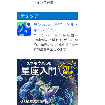
ラインで解説
天文ツアー
モンゴル「星空」ゲル・
キャンプツアー
ウランバートルから西へ
250km以上離れたゲルに連
泊。光害のない場所でペルセ
群や星空を楽しめます