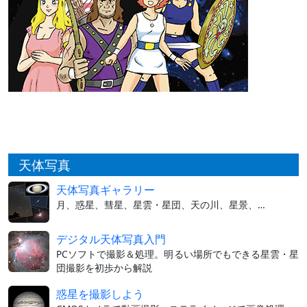
天体写真
天体写真ギャラリー
月、惑星、彗星、星雲・星団、天の川、星景、…
デジタル天体写真入門
PCソフトで撮影＆処理。明るい場所でもできる星雲・星
団撮影を初歩から解説
惑星を撮影しよう