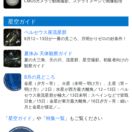
CMOSカメラで動画撮影、ステライメージで画像処理
星空ガイド
ペルセウス座流星群
8月12～13日が一番の見ごろ。月明かりゼロの好条件！
夏休み 天体観察ガイド
夏の大三角、天の川、流星群、星空撮影。初級者向けの
観察ガイド
8月の見どころ
金星（夕方～宵）、火星（未明～明け方）、土星（宵～
明け方）／2日：水星が西方最大離角／12～13日：ペル
セウス座流星群が極大／13日未明：スペインなどで皆既
日食／15日：金星が東方最大離角／16日夕方～宵：細い
月と金星が接近／…
「
星空ガイド
」や「
特集一覧
」もご覧ください