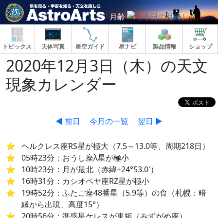
月齢
トピックス
天体写真
星空ガイド
星ナビ
製品情報
ショップ
2020年12月3日（木）の天文
現象カレンダー
◀ 前日
今月の一覧
翌日 ▶
ヘルクレス座RS星が極大（7.5～13.0等、周期218日）
05時23分：おうし座λ星が極小
10時23分：月が最北（赤緯+24°53.0′）
16時31分：カシオペヤ座RZ星が極小
19時52分：ふたご座48番星（5.9等）の食（札幌：暗
縁から出現、高度15°）
20時56分：準惑星ケレスが東矩（みずがめ座）