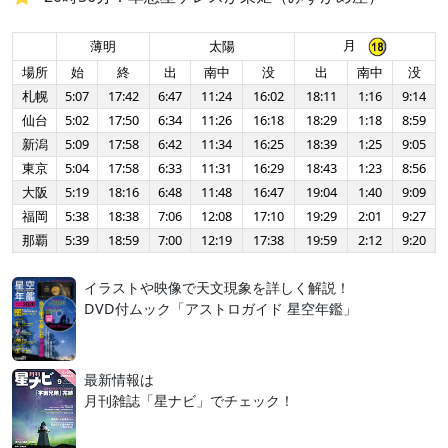
月
薄明
太陽
場所
始
終
出
南中
没
出
南中
没
札幌
5:07
17:42
6:47
11:24
16:02
18:11
1:16
9:14
仙台
5:02
17:50
6:34
11:26
16:18
18:29
1:18
8:59
新潟
5:09
17:58
6:42
11:34
16:25
18:39
1:25
9:05
東京
5:04
17:58
6:33
11:31
16:29
18:43
1:23
8:56
大阪
5:19
18:16
6:48
11:48
16:47
19:04
1:40
9:09
福岡
5:38
18:38
7:06
12:08
17:10
19:29
2:01
9:27
那覇
5:39
18:59
7:00
12:19
17:38
19:59
2:12
9:20
イラストや映像で天文現象を詳しく解説！
DVD付ムック「アストロガイド 星空年鑑」
最新情報は
月刊雑誌「星ナビ」でチェック！