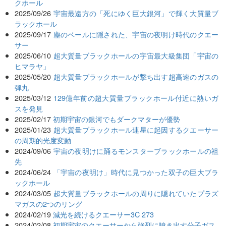
クホール
2025/09/26
宇宙最遠方の「死にゆく巨大銀河」で輝く大質量ブ
ラックホール
2025/09/17
塵のベールに隠された、宇宙の夜明け時代のクエー
サー
2025/06/10
超大質量ブラックホールの宇宙最大級集団「宇宙の
ヒマラヤ」
2025/05/20
超大質量ブラックホールが撃ち出す超高速のガスの
弾丸
2025/03/12
129億年前の超大質量ブラックホール付近に熱いガ
スを発見
2025/02/17
初期宇宙の銀河でもダークマターが優勢
2025/01/23
超大質量ブラックホール連星に起因するクエーサー
の周期的光度変動
2024/09/06
宇宙の夜明けに踊るモンスターブラックホールの祖
先
2024/06/24
「宇宙の夜明け」時代に見つかった双子の巨大ブラ
ックホール
2024/03/05
超大質量ブラックホールの周りに隠れていたプラズ
マガスの2つのリング
2024/02/19
減光を続けるクエーサー3C 273
2024/02/08
初期宇宙のクエーサーから強烈に噴き出す分子ガス