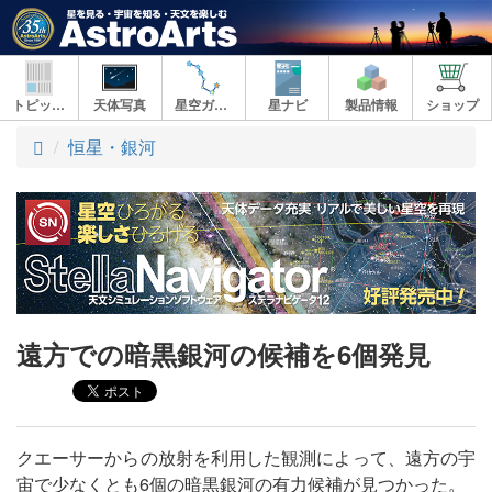
トピックス
天体写真
星空ガイド
星ナビ
製品情報
ショップ
ト
恒星・銀河
ッ
プ
遠方での暗黒銀河の候補を6個発見
クエーサーからの放射を利用した観測によって、遠方の宇
宙で少なくとも6個の暗黒銀河の有力候補が見つかった。