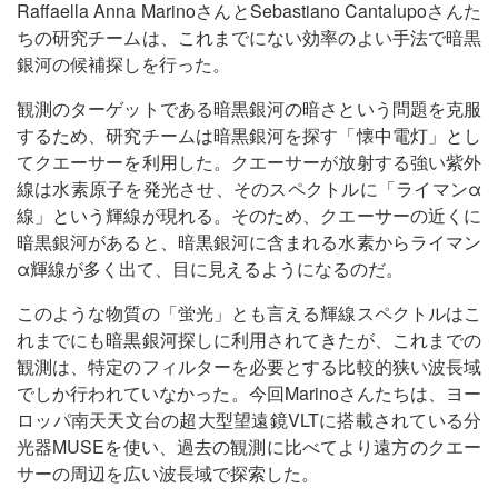
Raffaella Anna MarinoさんとSebastiano Cantalupoさんた
ちの研究チームは、これまでにない効率のよい手法で暗黒
銀河の候補探しを行った。
観測のターゲットである暗黒銀河の暗さという問題を克服
するため、研究チームは暗黒銀河を探す「懐中電灯」とし
てクエーサーを利用した。クエーサーが放射する強い紫外
線は水素原子を発光させ、そのスペクトルに「ライマンα
線」という輝線が現れる。そのため、クエーサーの近くに
暗黒銀河があると、暗黒銀河に含まれる水素からライマン
α輝線が多く出て、目に見えるようになるのだ。
このような物質の「蛍光」とも言える輝線スペクトルはこ
れまでにも暗黒銀河探しに利用されてきたが、これまでの
観測は、特定のフィルターを必要とする比較的狭い波長域
でしか行われていなかった。今回Marinoさんたちは、ヨー
ロッパ南天天文台の超大型望遠鏡VLTに搭載されている分
光器MUSEを使い、過去の観測に比べてより遠方のクエー
サーの周辺を広い波長域で探索した。