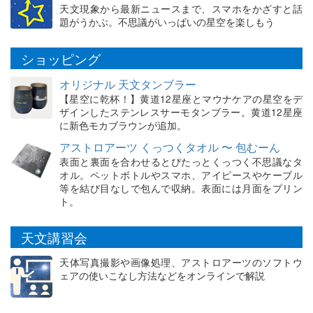
天文現象から最新ニュースまで、スマホをかざすと話
題がうかぶ。不思議がいっぱいの星空を楽しもう
ショッピング
オリジナル 天文タンブラー
【星空に乾杯！】黄道12星座とマウナケアの星空をデ
ザインしたステンレスサーモタンブラー。黄道12星座
に新色モカブラウンが追加。
アストロアーツ くっつくタオル 〜 包むーん
表面と裏面を合わせるとぴたっとくっつく不思議なタ
オル。ペットボトルやスマホ、アイピースやケーブル
等を結び目なしで包んで収納。表面には月面をプリン
ト。
天文講習会
天体写真撮影や画像処理、アストロアーツのソフトウ
ェアの使いこなし方法などをオンラインで解説