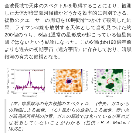
全波長域で天体のスペクトルを取得することにより、観測
した天体が暗黒銀河候補かどうかを効率的に判別できる。
複数のクエーサーの周辺を10時間ずつかけて観測した結
果、ライマンα線を放射する天体として当初見つけた約
200個のうち、6個は通常の星形成が起こっている恒星集
団ではないという結論になった。この6個は約120億年前
よりも過去の初期宇宙（遠方宇宙）に存在しており、暗黒
銀河の有力な候補となる。
（左）暗黒銀河の有力候補のスペクトル、（中央）ガスから
の輝線による画像、（右）星からの放射による画像。赤い丸
が暗黒銀河候補の位置。ガスの輝線では光っているが星の光
は放射していないことがわかる（提供：R. A. Marino /
MUSE）