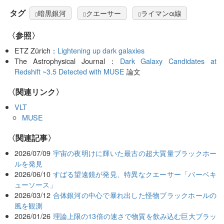
タグ
暗黒銀河
クエーサー
ライマンα線
〈参照〉
ETZ Zürich：
Lightening up dark galaxies
The Astrophysical Journal：
Dark Galaxy Candidates at
Redshift ~3.5 Detected with MUSE
論文
〈関連リンク〉
VLT
MUSE
関連記事
2026/07/09
宇宙の夜明けに輝いた最古の超大質量ブラックホー
ルを発見
2026/06/10
すばる望遠鏡が発見、特異なクエーサー「バーベキ
ューソース」
2026/03/12
合体銀河の中心で暴れ出した怪物ブラックホールの
風を観測
2026/01/26
理論上限の13倍の速さで物質を飲み込む巨大ブラッ