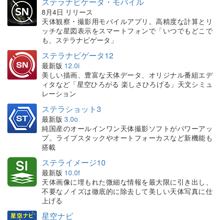
ステラナビゲータ・モバイル
8月4日 リリース
天体観察・撮影用モバイルアプリ。高精度な計算とリ
ッチな星図表示をスマートフォンで「いつでもどこで
も、ステラナビゲータ」
ステラナビゲータ12
最新版
12.0i
美しい描画、豊富な天体データ、オリジナル番組エデ
ィタなど「星空ひろがる 楽しさひろげる」天文シミュ
レーション
ステラショット3
最新版
3.0o
純国産のオールインワン天体撮影ソフトがパワーアッ
プ。ライブスタックやオートフォーカスなど新機能も
搭載
ステライメージ10
最新版
10.0f
天体画像に埋もれた微細な情報を最大限に引き出し、
不要なノイズは徹底的に除去して美しい天体写真に仕
上げる
星空ナビ