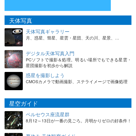
天体写真
天体写真ギャラリー
月、惑星、彗星、星雲・星団、天の川、星景、…
デジタル天体写真入門
PCソフトで撮影＆処理。明るい場所でもできる星雲・
星団撮影を初歩から解説
惑星を撮影しよう
CMOSカメラで動画撮影、ステライメージで画像処理
星空ガイド
ペルセウス座流星群
8月12～13日が一番の見ごろ。月明かりゼロの好条件！