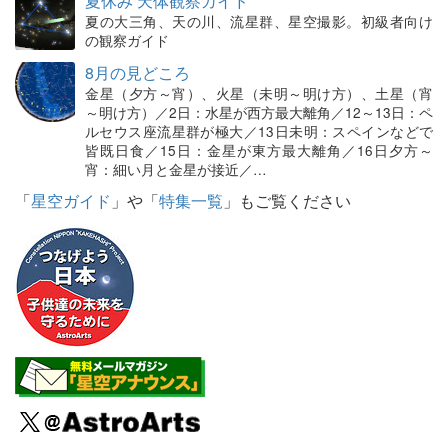
夏休み 天体観察ガイド
夏の大三角、天の川、流星群、星空撮影。初級者向け
の観察ガイド
8月の見どころ
金星（夕方～宵）、火星（未明～明け方）、土星（宵
～明け方）／2日：水星が西方最大離角／12～13日：ペ
ルセウス座流星群が極大／13日未明：スペインなどで
皆既日食／15日：金星が東方最大離角／16日夕方～
宵：細い月と金星が接近／…
「
星空ガイド
」や「
特集一覧
」もご覧ください