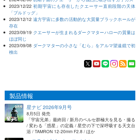
2023/12/22
初期宇宙にも存在したクエーサー直前段階の天体
「ブルドッグ」
2023/12/12
遠方宇宙に多数の活動的な大質量ブラックホールが
存在
2023/09/19
クエーサーが生まれるダークマターハローの質量は
ほぼ同じ
2023/09/08
ダークマターの小さな「むら」をアルマ望遠鏡で初
検出
製品情報
星ナビ 2026年9月号
8月5日 発売
「宇宙兄弟」最終回 / 新月のペルセ群極大を見る・撮る
/ 変わる「惑星」の定義 / 星空の下で深呼吸する天文台
浴 / TAMRON 12-20mm F2.8 / ほか