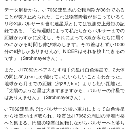
データ解析から、J17062連星系の公転周期が38分である
ことが突き止められた。これは物質降着が起こっているミ
リ秒X線パルサーを含む連星系としては観測史上最短の記
録である。「公転運動によって私たちからパルサーまでの
距離がわずかに変化し、それによってX線が私たちに届く
のにかかる時間も伸び縮みします。その差はわずか1000
分の8秒しかありませんが、NICERはそれを検出できるの
です」（Strohmayerさん）。
また、J17062とペアをなす相手の星は白色矮星で、2天体
の間は30万kmしか離れていないらしいこともわかった。
地球から月までの距離（約38万km）よりも短い距離だ。
「太陽のような星は大きすぎますから、パルサーの伴星で
はありえません」（Strohmayerさん）。
J17062連星系ではパルサーの強い重力によって白色矮星
から物質がはぎ取られ、物質はJ17062の周囲の降着円盤
へと集まる。円盤の物質は回転しながらパルサーへと落ち