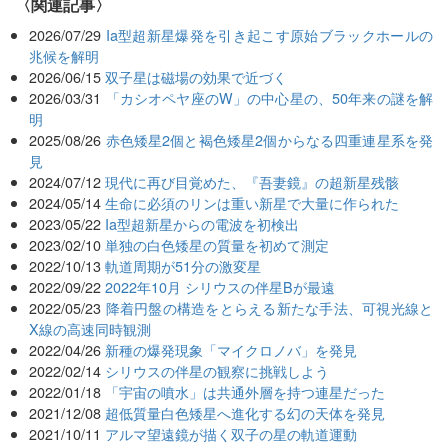
関連記事
2026/07/29
Ia型超新星爆発を引き起こす原始ブラックホールの
兆候を解明
2026/06/15
双子星は磁場の効果で近づく
2026/03/31
「カシオペヤ座のW」の中心星の、50年来の謎を解
明
2025/08/26
赤色矮星2個と褐色矮星2個からなる四重連星系を発
見
2024/07/12
現代に再び目覚めた、『吾妻鏡』の超新星残骸
2024/05/14
生命に必須のリンは重い新星で大量に作られた
2023/05/22
Ia型超新星からの電波を初検出
2023/02/10
単独の白色矮星の質量を初めて測定
2022/10/13
軌道周期が51分の激変星
2022/09/22
2022年10月 シリウスの伴星Bが最遠
2022/05/23
降着円盤の構造をとらえる新たな手法、可視光線と
X線の高速同時観測
2022/04/26
新種の爆発現象「マイクロノバ」を発見
2022/02/14
シリウスの伴星の観察に挑戦しよう
2022/01/18
「宇宙の噴水」は共通外層を持つ連星だった
2021/12/08
超低質量白色矮星へ進化する幻の天体を発見
2021/10/11
アルマ望遠鏡が描く双子の星の軌道運動