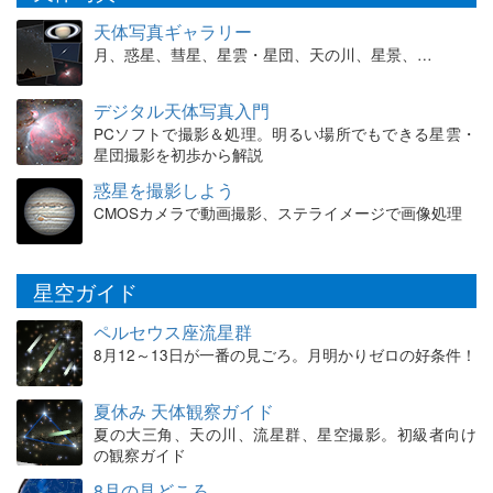
天体写真ギャラリー
月、惑星、彗星、星雲・星団、天の川、星景、…
デジタル天体写真入門
PCソフトで撮影＆処理。明るい場所でもできる星雲・
星団撮影を初歩から解説
惑星を撮影しよう
CMOSカメラで動画撮影、ステライメージで画像処理
星空ガイド
ペルセウス座流星群
8月12～13日が一番の見ごろ。月明かりゼロの好条件！
夏休み 天体観察ガイド
夏の大三角、天の川、流星群、星空撮影。初級者向け
の観察ガイド
8月の見どころ