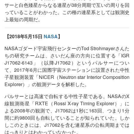
サーと白色矮星からなる連星が38分周期で互いの周りを回
っていることがわかった。この種の連星系としては観測史
上最短の周期だ。
【2018年5月15日
NASA
】
NASAゴダード宇宙飛行センターのTod Strohmayerさんた
ちの研究チームは、さいだん座の方向に位置する「IGR
J17062-6143」（以降J17062）というパルサーについ
て、2017年6月に国際宇宙ステーションに設置された中性
子星観測装置「NICER（Neutron star Interior Composition
Explorer）」の観測データを解析した。
パルサーとは高速で自転する中性子星である。NASAのX
線観測衛星「RXTE（Rossi X-ray Timing Explorer）」に
よる2008年の観測で、J17062は1秒に163回、つまり1分
間に約9800回も自転していることが知られていた。しか
しこのときには、J17062を含む連星系の公転周期までは
はっきりとはわかっていなかった。