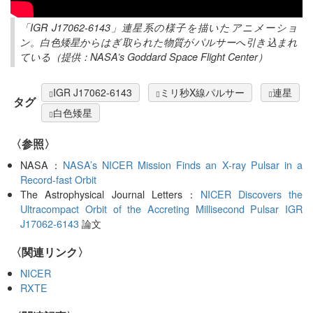
「IGR J17062-6143」連星系の様子を描いたアニメーショ
ン。白色矮星からはぎ取られた物質がパルサーへ引き込まれ
ている（提供：NASA’s Goddard Space Flight Center）
IGR J17062-6143
ミリ秒X線パルサー
連星
タグ
白色矮星
〈参照〉
NASA：
NASA’s NICER Mission Finds an X-ray Pulsar in a
Record-fast Orbit
The Astrophysical Journal Letters：
NICER Discovers the
Ultracompact Orbit of the Accreting Millisecond Pulsar IGR
J17062-6143
論文
〈関連リンク〉
NICER
RXTE