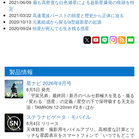
2021/06/09
最も高密度な白色矮星による超新星爆発の痕跡を特
定
2021/03/22
高速電波バーストの頻度と歴史から正体に迫る
2020/10/13
元素組成から探るIa型超新星の起源
2020/09/24
恒星が死んでも生き残る惑星
製品情報
星ナビ 2026年9月号
8月5日 発売
「宇宙兄弟」最終回 / 新月のペルセ群極大を見る・撮る
/ 変わる「惑星」の定義 / 星空の下で深呼吸する天文台
浴 / TAMRON 12-20mm F2.8 / ほか
ステラナビゲータ・モバイル
8月4日 リリース
天体観察・撮影用モバイルアプリ。高精度な計算とリ
ッチな星図表示をスマートフォンで「いつでもどこで