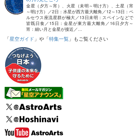
金星（夕方～宵）、火星（未明～明け方）、土星（宵
～明け方）／2日：水星が西方最大離角／12～13日：ペ
ルセウス座流星群が極大／13日未明：スペインなどで
皆既日食／15日：金星が東方最大離角／16日夕方～
宵：細い月と金星が接近／…
「
星空ガイド
」や「
特集一覧
」もご覧ください