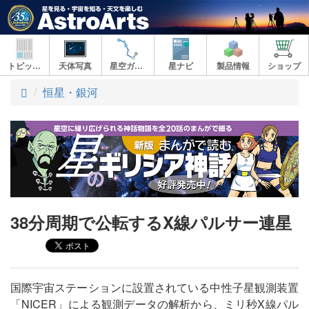
トピックス
天体写真
星空ガイド
星ナビ
製品情報
ショップ
ト
恒星・銀河
ッ
プ
38分周期で公転するX線パルサー連星
国際宇宙ステーションに設置されている中性子星観測装置
「NICER」による観測データの解析から、ミリ秒X線パル