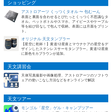
ショッピング
アストロアーツ くっつくタオル 〜 包むーん
表面と裏面を合わせるとぴたっとくっつく不思議なタ
オル。ペットボトルやスマホ、アイピースやケーブル
等を結び目なしで包んで収納。表面には月面をプリン
ト。
オリジナル 天文タンブラー
【星空に乾杯！】黄道12星座とマウナケアの星空をデ
ザインしたステンレスサーモタンブラー。黄道12星座
に新色モカブラウンが追加。
天文講習会
天体写真撮影や画像処理、アストロアーツのソフトウ
ェアの使いこなし方法などをオンラインで解説
天文ツアー
モンゴル「星空」ゲル・キャンプツアー