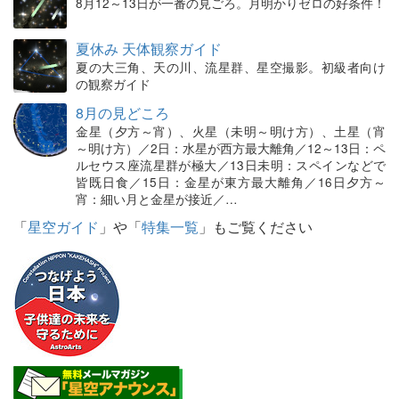
8月12～13日が一番の見ごろ。月明かりゼロの好条件！
夏休み 天体観察ガイド
夏の大三角、天の川、流星群、星空撮影。初級者向け
の観察ガイド
8月の見どころ
金星（夕方～宵）、火星（未明～明け方）、土星（宵
～明け方）／2日：水星が西方最大離角／12～13日：ペ
ルセウス座流星群が極大／13日未明：スペインなどで
皆既日食／15日：金星が東方最大離角／16日夕方～
宵：細い月と金星が接近／…
「
星空ガイド
」や「
特集一覧
」もご覧ください