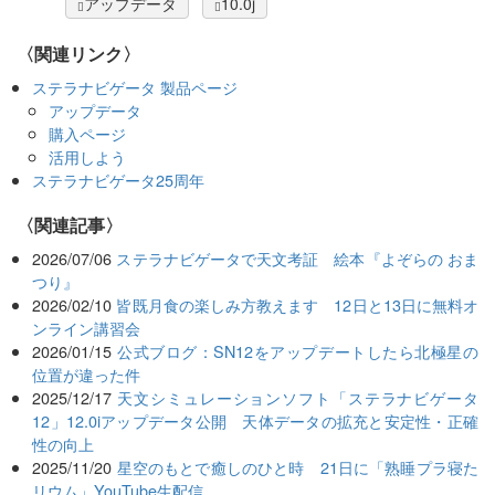
アップデータ
10.0j
〈関連リンク〉
ステラナビゲータ 製品ページ
アップデータ
購入ページ
活用しよう
ステラナビゲータ25周年
関連記事
2026/07/06
ステラナビゲータで天文考証 絵本『よぞらの おま
つり』
2026/02/10
皆既月食の楽しみ方教えます 12日と13日に無料オ
ンライン講習会
2026/01/15
公式ブログ：SN12をアップデートしたら北極星の
位置が違った件
2025/12/17
天文シミュレーションソフト「ステラナビゲータ
12」12.0iアップデータ公開 天体データの拡充と安定性・正確
性の向上
2025/11/20
星空のもとで癒しのひと時 21日に「熟睡プラ寝た
リウム」YouTube生配信