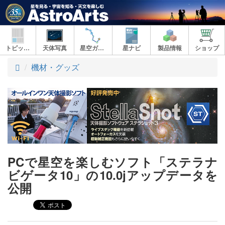
トピックス
天体写真
星空ガイド
星ナビ
製品情報
ショップ
ト
機材・グッズ
ッ
プ
PCで星空を楽しむソフト「ステラナ
ビゲータ10」の10.0jアップデータを
公開