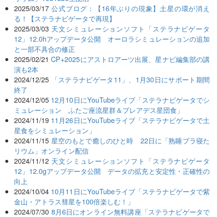
2025/03/17
公式ブログ：【16年ぶりの現象】土星の環が消え
る！【ステラナビゲータで再現】
2025/03/03
天文シミュレーションソフト「ステラナビゲータ
12」12.0hアップデータ公開 オーロラシミュレーションの追加
と一部不具合の修正
2025/02/21
CP+2025にアストロアーツ出展、星ナビ編集部の講
演も2本
2024/12/25
「ステラナビゲータ11」、1月30日にサポート期間
終了
2024/12/05
12月10日にYouTubeライブ「ステラナビゲータでシ
ミュレーション ふたご座流星群＆プレアデス星団食」
2024/11/19
11月26日にYouTubeライブ「ステラナビゲータで土
星食をシミュレーション」
2024/11/15
星空のもとで癒しのひと時 22日に「熟睡プラ寝た
リウム」オンライン配信
2024/11/12
天文シミュレーションソフト「ステラナビゲータ
12」12.0gアップデータ公開 データの拡充と安定性・正確性の
向上
2024/10/04
10月11日にYouTubeライブ「ステラナビゲータで紫
金山・アトラス彗星を100倍楽しむ！」
2024/07/30
8月6日にオンライン無料講座「ステラナビゲータで