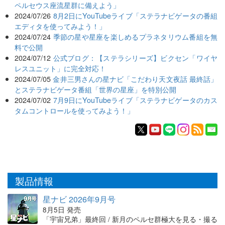
ペルセウス座流星群に備えよう」
2024/07/26
8月2日にYouTubeライブ「ステラナビゲータの番組
エディタを使ってみよう！」
2024/07/24
季節の星や星座を楽しめるプラネタリウム番組を無
料で公開
2024/07/12
公式ブログ：【ステラシリーズ】ビクセン「ワイヤ
レスユニット」に完全対応！
2024/07/05
金井三男さんの星ナビ「こだわり天文夜話 最終話」
とステラナビゲータ番組「世界の星座」を特別公開
2024/07/02
7月9日にYouTubeライブ「ステラナビゲータのカス
タムコントロールを使ってみよう！」
製品情報
星ナビ 2026年9月号
8月5日 発売
「宇宙兄弟」最終回 / 新月のペルセ群極大を見る・撮る