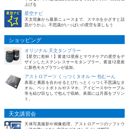
上げる
星空ナビ
天文現象から最新ニュースまで、スマホをかざすと話
題がうかぶ。不思議がいっぱいの星空を楽しもう
ショッピング
オリジナル 天文タンブラー
【星空に乾杯！】黄道12星座とマウナケアの星空をデ
ザインしたステンレスサーモタンブラー。黄道12星座
に新色モカブラウンが追加。
アストロアーツ くっつくタオル 〜 包むーん
表面と裏面を合わせるとぴたっとくっつく不思議なタ
オル。ペットボトルやスマホ、アイピースやケーブル
等を結び目なしで包んで収納。表面には月面をプリン
ト。
天文講習会
天体写真撮影や画像処理、アストロアーツのソフトウ
ェアの使いこなし方法などをオンラインで解説