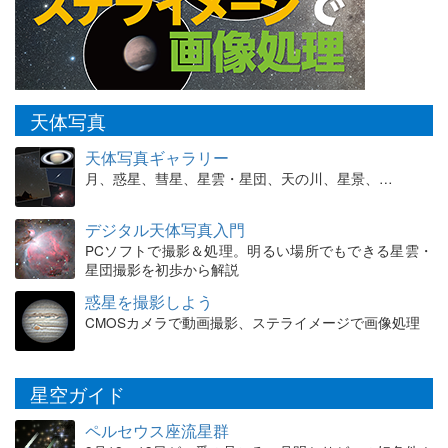
天体写真
天体写真ギャラリー
月、惑星、彗星、星雲・星団、天の川、星景、…
デジタル天体写真入門
PCソフトで撮影＆処理。明るい場所でもできる星雲・
星団撮影を初歩から解説
惑星を撮影しよう
CMOSカメラで動画撮影、ステライメージで画像処理
星空ガイド
ペルセウス座流星群