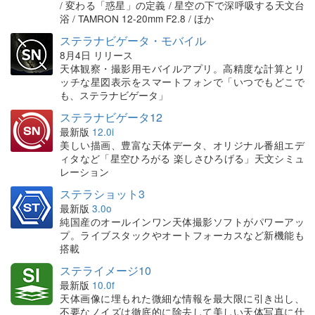
/ 変わる「惑星」の定義 / 星空の下で深呼吸する天文台
浴 / TAMRON 12-20mm F2.8 / ほか
ステラナビゲータ・モバイル
8月4日 リリース
天体観察・撮影用モバイルアプリ。高精度な計算とリ
ッチな星図表示をスマートフォンで「いつでもどこで
も、ステラナビゲータ」
ステラナビゲータ12
最新版
12.0i
美しい描画、豊富な天体データ、オリジナル番組エデ
ィタなど「星空ひろがる 楽しさひろげる」天文シミュ
レーション
ステラショット3
最新版
3.0o
純国産のオールインワン天体撮影ソフトがパワーアッ
プ。ライブスタックやオートフォーカスなど新機能も
搭載
ステライメージ10
最新版
10.0f
天体画像に埋もれた微細な情報を最大限に引き出し、
不要なノイズは徹底的に除去して美しい天体写真に仕