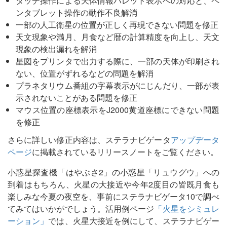
タッチ操作による天体情報パレット表示への対応と、ペ
ンタブレット操作の動作不良解消
一部の人工衛星の位置が正しく再現できない問題を修正
天文現象や満月、月食など暦の計算精度を向上し、天文
現象の検出漏れを解消
星図をプリンタで出力する際に、一部の天体が印刷され
ない、位置がずれるなどの問題を解消
プラネタリウム番組の字幕表示がにじんだり、一部が表
示されないことがある問題を修正
マウス位置の座標表示をJ2000黄道座標にできない問題
を修正
さらに詳しい修正内容は、ステラナビゲータ
アップデータ
ページ
に掲載されているリリースノートをご覧ください。
小惑星探査機「はやぶさ2」の小惑星「リュウグウ」への
到着はもちろん、火星の大接近や今年2度目の皆既月食も
楽しみな今夏の夜空を、事前にステラナビゲータ10で調べ
てみてはいかがでしょう。活用例ページ
「火星をシミュレ
ーション」
では、火星大接近を例にして、ステラナビゲー