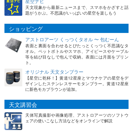
星空ナビ
天文現象から最新ニュースまで、スマホをかざすと話
題がうかぶ。不思議がいっぱいの星空を楽しもう
ショッピング
アストロアーツ くっつくタオル 〜 包むーん
表面と裏面を合わせるとぴたっとくっつく不思議なタ
オル。ペットボトルやスマホ、アイピースやケーブル
等を結び目なしで包んで収納。表面には月面をプリン
ト。
オリジナル 天文タンブラー
【星空に乾杯！】黄道12星座とマウナケアの星空をデ
ザインしたステンレスサーモタンブラー。黄道12星座
に新色モカブラウンが追加。
天文講習会
天体写真撮影や画像処理、アストロアーツのソフトウ
ェアの使いこなし方法などをオンラインで解説