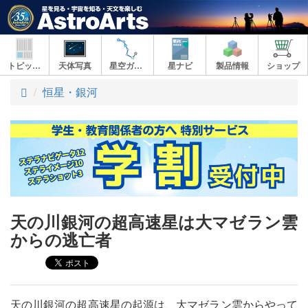
トピックス
天体写真
星空ガイド
星ナビ
製品情報
ショップ
ト
恒星・銀河
ッ
プ
天の川銀河の超高速星は大マゼラン雲
からの逃亡者
天の川銀河の超高速星の起源は、大マゼラン雲からやって