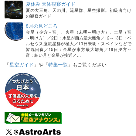
夏休み 天体観察ガイド
夏の大三角、天の川、流星群、星空撮影。初級者向け
の観察ガイド
8月の見どころ
金星（夕方～宵）、火星（未明～明け方）、土星（宵
～明け方）／2日：水星が西方最大離角／12～13日：ペ
ルセウス座流星群が極大／13日未明：スペインなどで
皆既日食／15日：金星が東方最大離角／16日夕方～
宵：細い月と金星が接近／…
「
星空ガイド
」や「
特集一覧
」もご覧ください