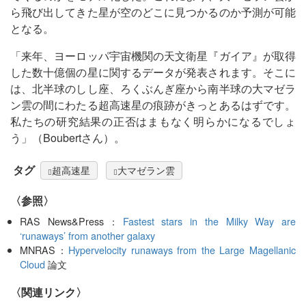
ら飛び出してきた星が空のどこに見つかるのか予測が可能
となる。
「来年、ヨーロッパ宇宙機関の天文衛星『ガイア』が取得
した数十億個の星に関するデータが発表されます。そこに
は、北半球のしし座、ろくぶんぎ座から南半球の大マゼラ
ン雲の間にわたる超高速星の痕跡がきっとあるはずです。
私たちの研究結果の正否はまもなく明らかになるでしょ
う」（Boubertさん）。
タグ
超高速星
大マゼラン雲
〈参照〉
RAS News&Press：
Fastest stars in the Milky Way are
‘runaways’ from another galaxy
MNRAS：
Hypervelocity runaways from the Large Magellanic
Cloud
論文
〈関連リンク〉