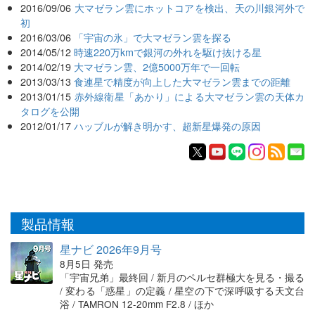
2016/09/06
大マゼラン雲にホットコアを検出、天の川銀河外で
初
2016/03/06
「宇宙の氷」で大マゼラン雲を探る
2014/05/12
時速220万kmで銀河の外れを駆け抜ける星
2014/02/19
大マゼラン雲、2億5000万年で一回転
2013/03/13
食連星で精度が向上した大マゼラン雲までの距離
2013/01/15
赤外線衛星「あかり」による大マゼラン雲の天体カ
タログを公開
2012/01/17
ハッブルが解き明かす、超新星爆発の原因
製品情報
星ナビ 2026年9月号
8月5日 発売
「宇宙兄弟」最終回 / 新月のペルセ群極大を見る・撮る
/ 変わる「惑星」の定義 / 星空の下で深呼吸する天文台
浴 / TAMRON 12-20mm F2.8 / ほか