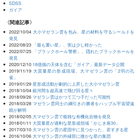
SDSS
ガイア
関連記事
2022/10/04
大小マゼラン雲を包み、星の材料を守るシールドを
発見
2022/08/23
「最も重い星」、実は少し軽かった
2022/07/25
「ブラックホール警察」、隠れたブラックホールを
発見
2020/12/10
18億個の天体を含む「ガイア」最新データ公開
2019/11/19
大質量星の形成現場、大マゼラン雲の「2羽の孔
雀」
2019/01/29
星形成活動が劇的に上昇した大小マゼラン雲
2018/10/04
銀河間を超高速で飛び回る星々
2018/09/26
マゼラン雲はかつて三つ子だった可能性
2018/03/28
マゼラン雲同士の綱引きの勝者をハッブル宇宙望遠
鏡が解明
2018/02/05
大マゼラン雲で複雑な有機化合物を発見
2018/01/11
大質量星が過剰な星形成領域「かじき座30」
2017/03/10
大マゼラン雲の星団中に見つかった、若すぎる星
2016/10/06
大マゼラン雲の外縁部に微かな星の集団