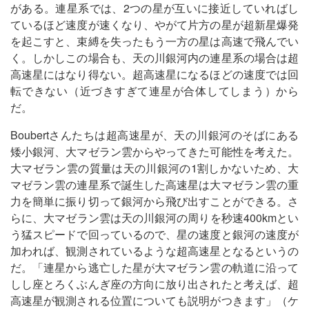
がある。連星系では、2つの星が互いに接近していればし
ているほど速度が速くなり、やがて片方の星が超新星爆発
を起こすと、束縛を失ったもう一方の星は高速で飛んでい
く。しかしこの場合も、天の川銀河内の連星系の場合は超
高速星にはなり得ない。超高速星になるほどの速度では回
転できない（近づきすぎて連星が合体してしまう）から
だ。
Boubertさんたちは超高速星が、天の川銀河のそばにある
矮小銀河、大マゼラン雲からやってきた可能性を考えた。
大マゼラン雲の質量は天の川銀河の1割しかないため、大
マゼラン雲の連星系で誕生した高速星は大マゼラン雲の重
力を簡単に振り切って銀河から飛び出すことができる。さ
らに、大マゼラン雲は天の川銀河の周りを秒速400kmとい
う猛スピードで回っているので、星の速度と銀河の速度が
加われば、観測されているような超高速星となるというの
だ。「連星から逃亡した星が大マゼラン雲の軌道に沿って
しし座とろくぶんぎ座の方向に放り出されたと考えば、超
高速星が観測される位置についても説明がつきます」（ケ