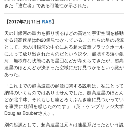
きた「逃亡者」である可能性が示された。
【2017年7月11日
RAS
】
天の川銀河の重力を振り切るほどの高速で宇宙空間を移動
する超高速星は約20個見つかっている。これらの星の起源
として、天の川銀河の中心にある超大質量ブラックホール
によって放り出されたものだという説や、崩壊する矮小銀
河、無秩序な状態にある星団などが考えらてきたが、超高
速星のほとんどが決まった空域にだけ見つかるという謎が
あった。
「これまでの超高速星の起源に関する説明は、私にとって
納得のいくものではありませんでした。超高速星のほとん
どが北半球、それもしし座とろくぶんぎ座に見つかってい
る事実に疑問を感じたのです」（英・ケンブリッジ大学
Douglas Boubertさん）。
別の起源として、超高速星は元々は連星系だったという説