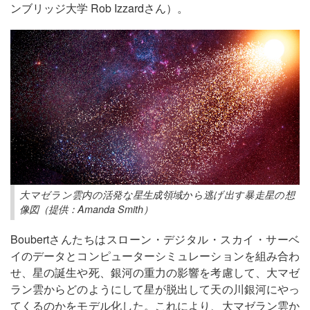
ンブリッジ大学 Rob Izzardさん）。
大マゼラン雲内の活発な星生成領域から逃げ出す暴走星の想
像図（提供：Amanda Smith）
Boubertさんたちはスローン・デジタル・スカイ・サーベ
イのデータとコンピューターシミュレーションを組み合わ
せ、星の誕生や死、銀河の重力の影響を考慮して、大マゼ
ラン雲からどのようにして星が脱出して天の川銀河にやっ
てくるのかをモデル化した。これにより、大マゼラン雲か