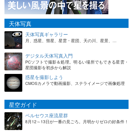
天体写真
天体写真ギャラリー
月、惑星、彗星、星雲・星団、天の川、星景、…
デジタル天体写真入門
PCソフトで撮影＆処理。明るい場所でもできる星雲・
星団撮影を初歩から解説
惑星を撮影しよう
CMOSカメラで動画撮影、ステライメージで画像処理
星空ガイド
ペルセウス座流星群
8月12～13日が一番の見ごろ。月明かりゼロの好条件！