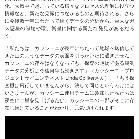
化、大気中で起こっている様々なプロセスの理解に役立つ
情報など、新たな見識につながるものと期待される。さら
に今後数十年にわたって続くデータの分析から、巨大なガ
ス惑星の磁場や環、衛星に関する新たな発見があるだろ
う。
「私たちは、カッシーニが長年にわたって地球へ送信して
きた山のようなデータの表面を引っかいたに過ぎません。
カッシーニの存在はなくなっても、探査の賜物である観測
データの分析は今後何年も続きます」（カッシーニ・プロ
ジェクトサイエンティスト Linda Spilkerさん）。「もう探
査機は飛行していませんから、決して同じというわけには
いきませんが、カッシーニ運用チームに参加した私たちは
夜空に土星を見上げるたび、カッシーニの一部がそこに存
在し続けていることがわかり、元気づけられます」