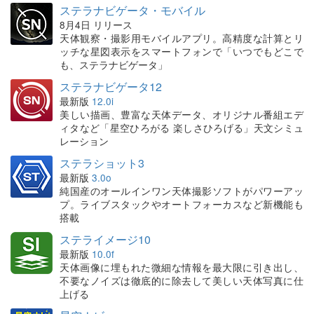
ステラナビゲータ・モバイル
8月4日 リリース
天体観察・撮影用モバイルアプリ。高精度な計算とリ
ッチな星図表示をスマートフォンで「いつでもどこで
も、ステラナビゲータ」
ステラナビゲータ12
最新版
12.0i
美しい描画、豊富な天体データ、オリジナル番組エデ
ィタなど「星空ひろがる 楽しさひろげる」天文シミュ
レーション
ステラショット3
最新版
3.0o
純国産のオールインワン天体撮影ソフトがパワーアッ
プ。ライブスタックやオートフォーカスなど新機能も
搭載
ステライメージ10
最新版
10.0f
天体画像に埋もれた微細な情報を最大限に引き出し、
不要なノイズは徹底的に除去して美しい天体写真に仕
上げる