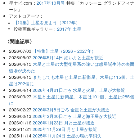
星ナビ.com：
2017年10月号
特集「カッシーニ グランドフィナ
ーレ」
アストロアーツ：
【特集】土星を見よう（2017年）
投稿画像ギャラリー：
2017年 土星
関連記事
2026/07/03
【特集】土星（2026～2027年）
2026/05/07
2026年5月14日 細い月と土星が接近
2026/04/15
木星と土星の大型衛星系の違いは惑星誕生時の表面
磁場が決めた
2026/04/15
またしても木星と土星に新衛星、木星は115個、土
星は292個に
2026/04/14
2026年4月21日ごろ 水星と火星、土星が大接近
2026/03/27
木星と土星に新衛星、木星は101個、土星は285個
に
2026/02/27
2026年3月8日ごろ 金星と土星が大接近
2026/02/13
2026年2月20日ごろ 土星と海王星が大接近
2026/01/16
2026年1月23日 月と土星が接近
2025/11/21
2025年11月29日 月と土星が接近
2025/11/14
2025年11月24日 土星の環の準消失