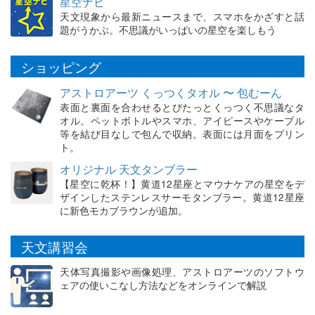
星空ナビ
天文現象から最新ニュースまで、スマホをかざすと話
題がうかぶ。不思議がいっぱいの星空を楽しもう
ショッピング
アストロアーツ くっつくタオル 〜 包むーん
表面と裏面を合わせるとぴたっとくっつく不思議なタ
オル。ペットボトルやスマホ、アイピースやケーブル
等を結び目なしで包んで収納。表面には月面をプリン
ト。
オリジナル 天文タンブラー
【星空に乾杯！】黄道12星座とマウナケアの星空をデ
ザインしたステンレスサーモタンブラー。黄道12星座
に新色モカブラウンが追加。
天文講習会
天体写真撮影や画像処理、アストロアーツのソフトウ
ェアの使いこなし方法などをオンラインで解説