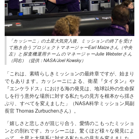
「カッシーニ」の土星大気突入後、ミッションの終了を受け
て抱き合うプロジェクトマネージャーEarl Maizeさん（中央
左）と探査機運用チームのマネージャーJulie Websterさん
（同右）（提供：NASA/Joel Kowsky）
「これは、素晴らしきミッションの最終章ですが、始まり
でもあります。カッシーニによる、衛星『タイタン』や
『エンケラドス』における海の発見は、地球以外の生命探
しを行う意外な場所に対する私たちの見方を根本から揺さ
ぶり、すべてを変えました」（NASA科学ミッション局副
長官 Thomas Zurbuchenさん）。
「嬉しさと悲しさが混じり合う、愛情のこもったミッショ
ンとの別れです。カッシーニは、驚くほど様々な発見によ
って、土星と太陽系に対する私たちの見方を変えました。