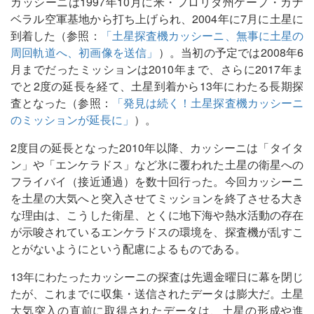
カッシーニは1997年10月に米・フロリダ州ケープ・カナ
ベラル空軍基地から打ち上げられ、2004年に7月に土星に
到着した（参照：
「土星探査機カッシーニ、無事に土星の
周回軌道へ、初画像を送信」
）。当初の予定では2008年6
月までだったミッションは2010年まで、さらに2017年ま
でと2度の延長を経て、土星到着から13年にわたる長期探
査となった（参照：
「発見は続く！土星探査機カッシーニ
のミッションが延長に」
）。
2度目の延長となった2010年以降、カッシーニは「タイタ
ン」や「エンケラドス」など氷に覆われた土星の衛星への
フライバイ（接近通過）を数十回行った。今回カッシーニ
を土星の大気へと突入させてミッションを終了させる大き
な理由は、こうした衛星、とくに地下海や熱水活動の存在
が示唆されているエンケラドスの環境を、探査機が乱すこ
とがないようにという配慮によるものである。
13年にわたったカッシーニの探査は先週金曜日に幕を閉じ
たが、これまでに収集・送信されたデータは膨大だ。土星
大気突入の直前に取得されたデータは、土星の形成や進