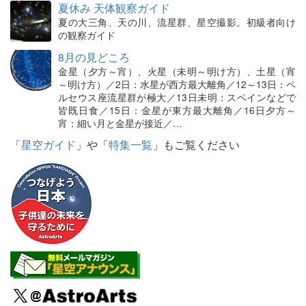
夏休み 天体観察ガイド
夏の大三角、天の川、流星群、星空撮影。初級者向け
の観察ガイド
8月の見どころ
金星（夕方～宵）、火星（未明～明け方）、土星（宵
～明け方）／2日：水星が西方最大離角／12～13日：ペ
ルセウス座流星群が極大／13日未明：スペインなどで
皆既日食／15日：金星が東方最大離角／16日夕方～
宵：細い月と金星が接近／…
「
星空ガイド
」や「
特集一覧
」もご覧ください