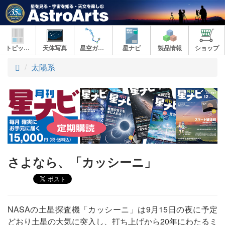
トピックス
天体写真
星空ガイド
星ナビ
製品情報
ショップ
ト
太陽系
ッ
プ
さよなら、「カッシーニ」
NASAの土星探査機「カッシーニ」は9月15日の夜に予定
どおり土星の大気に突入し、打ち上げから20年にわたるミ