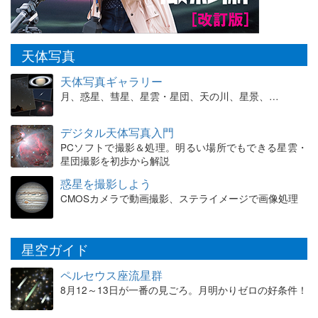
天体写真
天体写真ギャラリー
月、惑星、彗星、星雲・星団、天の川、星景、…
デジタル天体写真入門
PCソフトで撮影＆処理。明るい場所でもできる星雲・
星団撮影を初歩から解説
惑星を撮影しよう
CMOSカメラで動画撮影、ステライメージで画像処理
星空ガイド
ペルセウス座流星群
8月12～13日が一番の見ごろ。月明かりゼロの好条件！