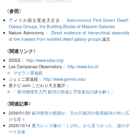
〈参照〉
アメリカ国立電波天文台：
Astronomers Find Seven Dwarf-
Galaxy Groups, the Building Blocks of Massive Galaxies
Nature Astronomy：
Direct evidence of hierarchical assembly
at low masses from isolated dwarf galaxy groups
論文
〈関連リンク〉
SDSS：
http://www.sdss.org/
Las Campanas Observatory：
http://www.lco.cl/
マゼラン望遠鏡
ジェミニ望遠鏡：
http://www.gemini.edu/
星ナビ.com こだわり天文書評：
「銀河物理学入門 銀河の形成と宇宙進化の謎を解く」
関連記事
2026/01/20
銀河衝突の痕跡か、天の川銀河の衛星銀河の外に広
がる星々
2025/10/14
重力レンズ像の「くびれ」から見つかった、謎のダ
ーク天体