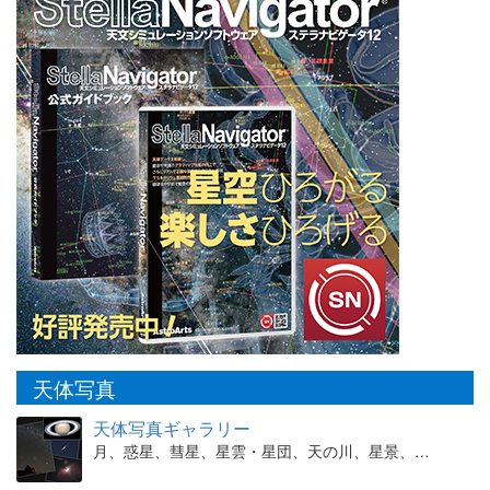
天体写真
天体写真ギャラリー
月、惑星、彗星、星雲・星団、天の川、星景、…