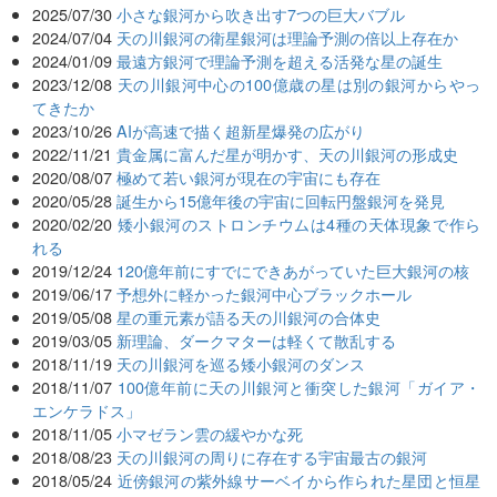
2025/07/30
小さな銀河から吹き出す7つの巨大バブル
2024/07/04
天の川銀河の衛星銀河は理論予測の倍以上存在か
2024/01/09
最遠方銀河で理論予測を超える活発な星の誕生
2023/12/08
天の川銀河中心の100億歳の星は別の銀河からやっ
てきたか
2023/10/26
AIが高速で描く超新星爆発の広がり
2022/11/21
貴金属に富んだ星が明かす、天の川銀河の形成史
2020/08/07
極めて若い銀河が現在の宇宙にも存在
2020/05/28
誕生から15億年後の宇宙に回転円盤銀河を発見
2020/02/20
矮小銀河のストロンチウムは4種の天体現象で作ら
れる
2019/12/24
120億年前にすでにできあがっていた巨大銀河の核
2019/06/17
予想外に軽かった銀河中心ブラックホール
2019/05/08
星の重元素が語る天の川銀河の合体史
2019/03/05
新理論、ダークマターは軽くて散乱する
2018/11/19
天の川銀河を巡る矮小銀河のダンス
2018/11/07
100億年前に天の川銀河と衝突した銀河「ガイア・
エンケラドス」
2018/11/05
小マゼラン雲の緩やかな死
2018/08/23
天の川銀河の周りに存在する宇宙最古の銀河
2018/05/24
近傍銀河の紫外線サーベイから作られた星団と恒星