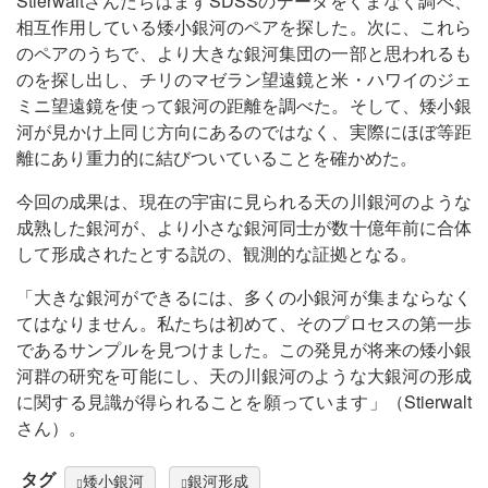
StierwaltさんたちはまずSDSSのデータをくまなく調べ、
相互作用している矮小銀河のペアを探した。次に、これら
のペアのうちで、より大きな銀河集団の一部と思われるも
のを探し出し、チリのマゼラン望遠鏡と米・ハワイのジェ
ミニ望遠鏡を使って銀河の距離を調べた。そして、矮小銀
河が見かけ上同じ方向にあるのではなく、実際にほぼ等距
離にあり重力的に結びついていることを確かめた。
今回の成果は、現在の宇宙に見られる天の川銀河のような
成熟した銀河が、より小さな銀河同士が数十億年前に合体
して形成されたとする説の、観測的な証拠となる。
「大きな銀河ができるには、多くの小銀河が集まならなく
てはなりません。私たちは初めて、そのプロセスの第一歩
であるサンプルを見つけました。この発見が将来の矮小銀
河群の研究を可能にし、天の川銀河のような大銀河の形成
に関する見識が得られることを願っています」（Stierwalt
さん）。
タグ
矮小銀河
銀河形成