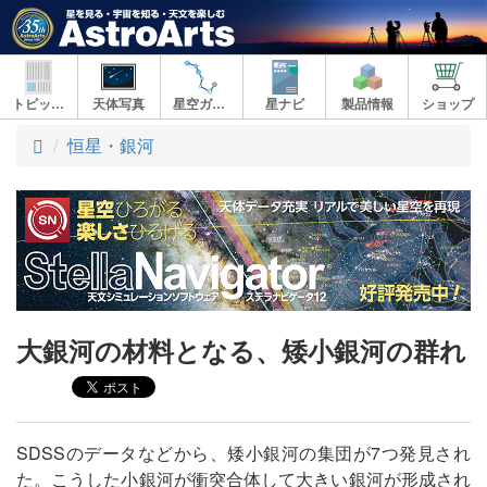
トピックス
天体写真
星空ガイド
星ナビ
製品情報
ショップ
ト
恒星・銀河
ッ
プ
大銀河の材料となる、矮小銀河の群れ
SDSSのデータなどから、矮小銀河の集団が7つ発見され
た。こうした小銀河が衝突合体して大きい銀河が形成され