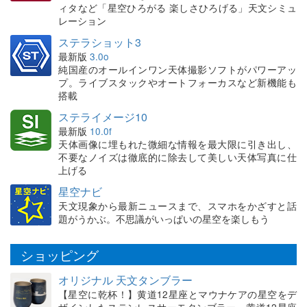
ィタなど「星空ひろがる 楽しさひろげる」天文シミュ
レーション
ステラショット3
最新版
3.0o
純国産のオールインワン天体撮影ソフトがパワーアッ
プ。ライブスタックやオートフォーカスなど新機能も
搭載
ステライメージ10
最新版
10.0f
天体画像に埋もれた微細な情報を最大限に引き出し、
不要なノイズは徹底的に除去して美しい天体写真に仕
上げる
星空ナビ
天文現象から最新ニュースまで、スマホをかざすと話
題がうかぶ。不思議がいっぱいの星空を楽しもう
ショッピング
オリジナル 天文タンブラー
【星空に乾杯！】黄道12星座とマウナケアの星空をデ