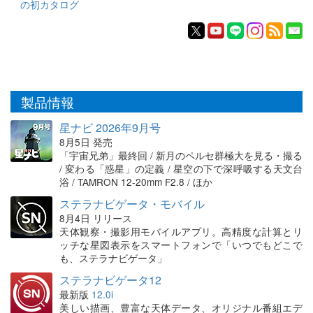
の初カタログ
製品情報
星ナビ 2026年9月号
8月5日 発売
「宇宙兄弟」最終回 / 新月のペルセ群極大を見る・撮る
/ 変わる「惑星」の定義 / 星空の下で深呼吸する天文台
浴 / TAMRON 12-20mm F2.8 / ほか
ステラナビゲータ・モバイル
8月4日 リリース
天体観察・撮影用モバイルアプリ。高精度な計算とリ
ッチな星図表示をスマートフォンで「いつでもどこで
も、ステラナビゲータ」
ステラナビゲータ12
最新版
12.0i
美しい描画、豊富な天体データ、オリジナル番組エデ