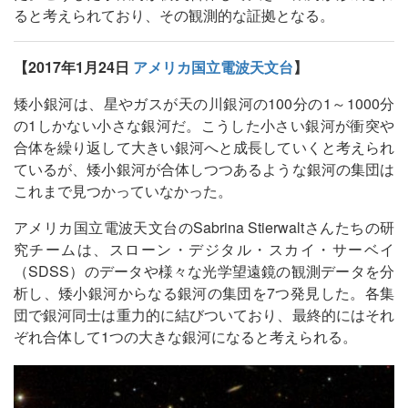
ると考えられており、その観測的な証拠となる。
【2017年1月24日
アメリカ国立電波天文台
】
矮小銀河は、星やガスが天の川銀河の100分の1～1000分
の1しかない小さな銀河だ。こうした小さい銀河が衝突や
合体を繰り返して大きい銀河へと成長していくと考えられ
ているが、矮小銀河が合体しつつあるような銀河の集団は
これまで見つかっていなかった。
アメリカ国立電波天文台のSabrina Stierwaltさんたちの研
究チームは、スローン・デジタル・スカイ・サーベイ
（SDSS）のデータや様々な光学望遠鏡の観測データを分
析し、矮小銀河からなる銀河の集団を7つ発見した。各集
団で銀河同士は重力的に結びついており、最終的にはそれ
ぞれ合体して1つの大きな銀河になると考えられる。