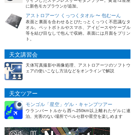
ザインしたステンレスサーモタンブラー。黄道12星座
に新色モカブラウンが追加。
アストロアーツ くっつくタオル 〜 包むーん
表面と裏面を合わせるとぴたっとくっつく不思議なタ
オル。ペットボトルやスマホ、アイピースやケーブル
等を結び目なしで包んで収納。表面には月面をプリン
ト。
天文講習会
天体写真撮影や画像処理、アストロアーツのソフトウ
ェアの使いこなし方法などをオンラインで解説
天文ツアー
モンゴル「星空」ゲル・キャンプツアー
ウランバートルから西へ250km以上離れたゲルに連
泊。光害のない場所でペルセ群や星空を楽しめます