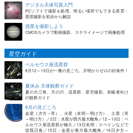
デジタル天体写真入門
PCソフトで撮影＆処理。明るい場所でもできる星雲・
星団撮影を初歩から解説
惑星を撮影しよう
CMOSカメラで動画撮影、ステライメージで画像処理
星空ガイド
ペルセウス座流星群
8月12～13日が一番の見ごろ。月明かりゼロの好条件！
夏休み 天体観察ガイド
夏の大三角、天の川、流星群、星空撮影。初級者向け
の観察ガイド
8月の見どころ
金星（夕方～宵）、火星（未明～明け方）、土星（宵
～明け方）／2日：水星が西方最大離角／12～13日：ペ
ルセウス座流星群が極大／13日未明：スペインなどで
皆既日食／15日：金星が東方最大離角／16日夕方～