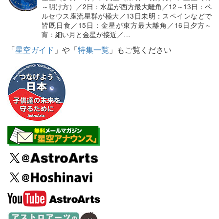
～明け方）／2日：水星が西方最大離角／12～13日：ペ
ルセウス座流星群が極大／13日未明：スペインなどで
皆既日食／15日：金星が東方最大離角／16日夕方～
宵：細い月と金星が接近／…
「
星空ガイド
」や「
特集一覧
」もご覧ください