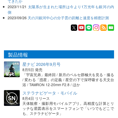
てきたか
2023/11/21
太陽系が生まれた場所は今より1万光年も銀河の内
側
2023/09/26
天の川銀河中心の分子雲の距離と速度を精密計測
製品情報
星ナビ 2026年9月号
8月5日 発売
「宇宙兄弟」最終回 / 新月のペルセ群極大を見る・撮る
/ 変わる「惑星」の定義 / 星空の下で深呼吸する天文台
浴 / TAMRON 12-20mm F2.8 / ほか
ステラナビゲータ・モバイル
8月4日 リリース
天体観察・撮影用モバイルアプリ。高精度な計算とリ
ッチな星図表示をスマートフォンで「いつでもどこで
も、ステラナビゲータ」