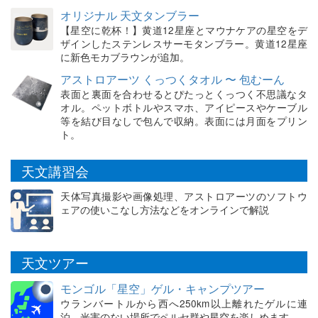
オリジナル 天文タンブラー
【星空に乾杯！】黄道12星座とマウナケアの星空をデ
ザインしたステンレスサーモタンブラー。黄道12星座
に新色モカブラウンが追加。
アストロアーツ くっつくタオル 〜 包むーん
表面と裏面を合わせるとぴたっとくっつく不思議なタ
オル。ペットボトルやスマホ、アイピースやケーブル
等を結び目なしで包んで収納。表面には月面をプリン
ト。
天文講習会
天体写真撮影や画像処理、アストロアーツのソフトウ
ェアの使いこなし方法などをオンラインで解説
天文ツアー
モンゴル「星空」ゲル・キャンプツアー
ウランバートルから西へ250km以上離れたゲルに連
泊。光害のない場所でペルセ群や星空を楽しめます