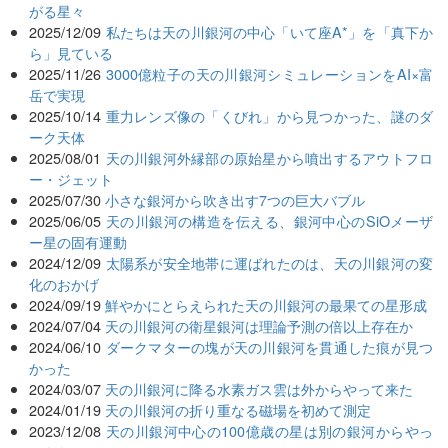
がる星々
2025/12/09
私たちは天の川銀河の中心「いて座A*」を「真下か
ら」見ている
2025/11/26
3000億粒子の天の川銀河シミュレーションをAI×富
岳で実現
2025/10/14
重力レンズ像の「くびれ」から見つかった、謎のダ
ーク天体
2025/08/01
天の川銀河外縁部の原始星から噴出するアウトフロ
ー・ジェット
2025/07/30
小さな銀河から吹き出す7つの巨大バブル
2025/06/05
天の川銀河の構造を伝える、銀河中心のSiOメーザ
ー星の固有運動
2024/12/09
太陽系が安全地帯に運ばれたのは、天の川銀河の変
化のおかげ
2024/09/19
鮮やかにとらえられた天の川銀河の最果ての星形成
2024/07/04
天の川銀河の衛星銀河は理論予測の倍以上存在か
2024/06/10
ダークマターの塊が天の川銀河を貫通した痕が見つ
かった
2024/03/07
天の川銀河に降る水素ガス雲は外からやって来た
2024/01/19
天の川銀河の折り重なる磁場を初めて測定
2023/12/08
天の川銀河中心の100億歳の星は別の銀河からやっ