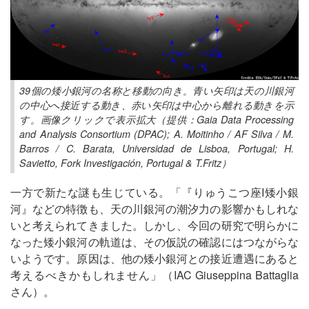
39個の矮小銀河の名称と移動の向き。青い矢印は天の川銀河
の中心へ接近する動き、赤い矢印は中心から離れる動きを示
す。画像クリックで表示拡大（提供：Gaia Data Processing
and Analysis Consortium (DPAC); A. Moitinho / AF Silva / M.
Barros / C. Barata, Universidad de Lisboa, Portugal; H.
Savietto, Fork Investigación, Portugal & T.Fritz）
一方で新たな謎も生じている。「『りゅうこつ座I矮小銀
河』などの特徴も、天の川銀河の潮汐力の影響かもしれな
いと考えられてきました。しかし、今回の研究で明らかに
なった矮小銀河の軌道は、その仮説の確認にはつながらな
いようです。原因は、他の矮小銀河との接近遭遇にあると
考えるべきかもしれません」（IAC Giuseppina Battaglia
さん）。