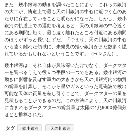
また、矮小銀河の動きを調べたことにより、これらの銀河
の大半が、軌道上で最も天の川銀河の中心に近づく点のあ
たりに存在していることも明らかになった。しかし、矮小
銀河の軌道上での運動を考えると、天の川銀河の中心近く
にある期間は短く、最も遠く離れたところ付近にある期間
のほうがずっと長いはずだ。「つまり、天の川銀河の中心
から遠く離れた領域に、未発見の矮小銀河がまだ数多く隠
れているかもしれないということです」（Fritzさん）。
矮小銀河は、それ自体が興味深いだけでなく、ダークマタ
ーを調べるうえで役立つ手段の一つでもある。矮小銀河の
動きに影響を及ぼす重力の大きさから天の川銀河内の物質
の総量を計算し、そこから星やガスといった電磁波で検出
可能な天体の質量を差し引くことで、ダークマターの量を
見積もることができるのだ。この方法により、天の川銀河
に含まれるダークマターの総質量は太陽の1兆6000億個分
ほどと推算された。
タグ
矮小銀河
天の川銀河