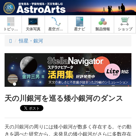
トピックス
天体写真
星空ガイド
星ナビ
製品情報
ショップ
ト
恒星・銀河
ッ
プ
天の川銀河を巡る矮小銀河のダンス
天の川銀河の周りには矮小銀河が数多く存在する。その動
きを調べた研究から、未発見の矮小銀河がさらに多数存在