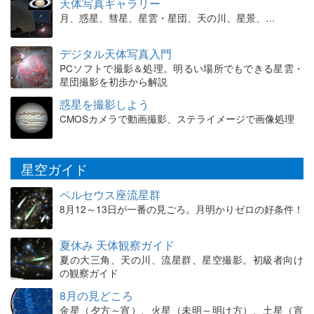
天体写真ギャラリー
月、惑星、彗星、星雲・星団、天の川、星景、…
デジタル天体写真入門
PCソフトで撮影＆処理。明るい場所でもできる星雲・
星団撮影を初歩から解説
惑星を撮影しよう
CMOSカメラで動画撮影、ステライメージで画像処理
星空ガイド
ペルセウス座流星群
8月12～13日が一番の見ごろ。月明かりゼロの好条件！
夏休み 天体観察ガイド
夏の大三角、天の川、流星群、星空撮影。初級者向け
の観察ガイド
8月の見どころ
金星（夕方～宵）、火星（未明～明け方）、土星（宵