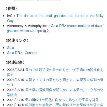
〈参照〉
IAC：
The dance of the small galaxies that surround the Milky
Way
Astronomy & Astrophysics：
Gaia DR2 proper motions of dwarf
galaxies within 420 kpc
論文
〈関連リンク〉
Gaia
Gaia DR2 - Cosmos
関連記事
2026/03/24
天の川銀河辺境の星のゆりかごで宇宙の物質進化を
探る
2026/03/19
太陽そっくりの星たちが明かす、太陽系大移動の道
のり
2026/03/16
最大級の電波画像が明らかにする天の川中心部の化
学組成
2026/02/10
天の川銀河の円盤に向かって落ちる分子雲を発見
2026/01/20
銀河衝突の痕跡か、天の川銀河の衛星銀河の外に広