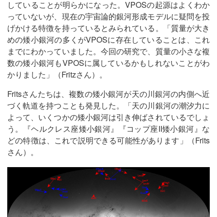
していることが明らかになった。VPOSの起源はよくわか
っていないが、現在の宇宙論的銀河形成モデルに疑問を投
げかける特徴を持っているとみられている。「質量が大き
めの矮小銀河の多くがVPOSに存在していることは、これ
までにわかっていました。今回の研究で、質量の小さな複
数の矮小銀河もVPOSに属しているかもしれないことがわ
かりました」（Fritzさん）。
Fritsさんたちは、複数の矮小銀河が天の川銀河の内側へ近
づく軌道を持つことも発見した。「天の川銀河の潮汐力に
よって、いくつかの矮小銀河は引き伸ばされているでしょ
う。『ヘルクレス座矮小銀河』『コップ座II矮小銀河』な
どの特徴は、これで説明できる可能性があります」（Frits
さん）。