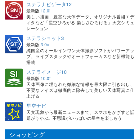
ステラナビゲータ12
最新版
12.0i
美しい描画、豊富な天体データ、オリジナル番組エデ
ィタなど「星空ひろがる 楽しさひろげる」天文シミュ
レーション
ステラショット3
最新版
3.0o
純国産のオールインワン天体撮影ソフトがパワーアッ
プ。ライブスタックやオートフォーカスなど新機能も
搭載
ステライメージ10
最新版
10.0f
天体画像に埋もれた微細な情報を最大限に引き出し、
不要なノイズは徹底的に除去して美しい天体写真に仕
上げる
星空ナビ
天文現象から最新ニュースまで、スマホをかざすと話
題がうかぶ。不思議がいっぱいの星空を楽しもう
ショッピング