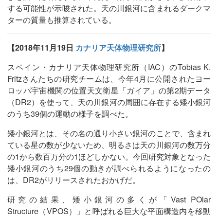
する可能性が示唆された。天の川銀河に含まれるダークマ
ターの質量も推算されている。
【2018年11月19日
カナリア天体物理研究所
】
スペイン・カナリア天体物理研究所（IAC）のTobias K.
Fritzさんたちの研究チームは、今年4月に公開されたヨー
ロッパ宇宙機関の位置天文衛星「ガイア」の第2期データ
（DR2）を使って、天の川銀河の周囲に存在する矮小銀河
のうち39個の運動の様子を調べた。
矮小銀河とは、その名の通り小さい銀河のことで、含まれ
ている星の数が少ないため、明るさは天の川銀河の数万分
の1から数百万分の1ほどしかない。今回研究対象となった
矮小銀河のうち29個の動きが調べられるようになったの
は、DR2がリリースされたおかげだ。
研究の結果、矮小銀河の多くが「Vast POlar
Structure（VPOS）」と呼ばれる巨大な平面構造内を移動