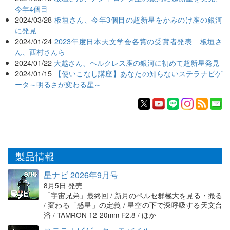
今年4個目
2024/03/28
板垣さん、今年3個目の超新星をかみのけ座の銀河
に発見
2024/01/24
2023年度日本天文学会各賞の受賞者発表 板垣さ
ん、西村さんら
2024/01/22
大越さん、ヘルクレス座の銀河に初めて超新星発見
2024/01/15
【使いこなし講座】あなたの知らないステラナビゲ
ータ～明るさが変わる星～
製品情報
星ナビ 2026年9月号
8月5日 発売
「宇宙兄弟」最終回 / 新月のペルセ群極大を見る・撮る
/ 変わる「惑星」の定義 / 星空の下で深呼吸する天文台
浴 / TAMRON 12-20mm F2.8 / ほか