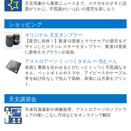
天文現象から最新ニュースまで、スマホをかざすと話
題がうかぶ。不思議がいっぱいの星空を楽しもう
ショッピング
オリジナル 天文タンブラー
【星空に乾杯！】黄道12星座とマウナケアの星空をデ
ザインしたステンレスサーモタンブラー。黄道12星座
に新色モカブラウンが追加。
アストロアーツ くっつくタオル 〜 包むーん
表面と裏面を合わせるとぴたっとくっつく不思議なタ
オル。ペットボトルやスマホ、アイピースやケーブル
等を結び目なしで包んで収納。表面には月面をプリン
ト。
天文講習会
天体写真撮影や画像処理、アストロアーツのソフトウ
ェアの使いこなし方法などをオンラインで解説