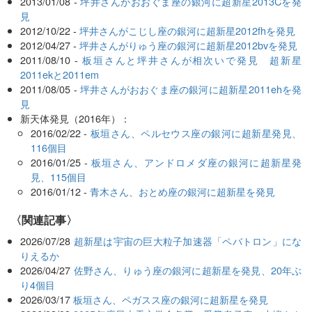
2013/01/08 -
坪井さんがおおぐま座の銀河に超新星2013Cを発
見
2012/10/22 -
坪井さんがこじし座の銀河に超新星2012fhを発見
2012/04/27 -
坪井さんがりゅう座の銀河に超新星2012bvを発見
2011/08/10 -
板垣さんと坪井さんが相次いで発見 超新星
2011ekと2011em
2011/08/05 -
坪井さんがおおぐま座の銀河に超新星2011ehを発
見
新天体発見（2016年）：
2016/02/22 -
板垣さん、ペルセウス座の銀河に超新星発見、
116個目
2016/01/25 -
板垣さん、アンドロメダ座の銀河に超新星発
見、115個目
2016/01/12 -
青木さん、おとめ座の銀河に超新星を発見
関連記事
2026/07/28
超新星は宇宙の巨大粒子加速器「ペバトロン」にな
りえるか
2026/04/27
佐野さん、りゅう座の銀河に超新星を発見、20年ぶ
り4個目
2026/03/17
板垣さん、ペガスス座の銀河に超新星を発見