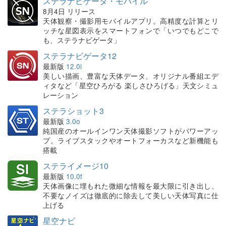
ステラナビゲータ・モバイル
8月4日 リリース
天体観察・撮影用モバイルアプリ。高精度な計算とリ
ッチな星図表示をスマートフォンで「いつでもどこで
も、ステラナビゲータ」
ステラナビゲータ12
最新版
12.0i
美しい描画、豊富な天体データ、オリジナル番組エデ
ィタなど「星空ひろがる 楽しさひろげる」天文シミュ
レーション
ステラショット3
最新版
3.0o
純国産のオールインワン天体撮影ソフトがパワーアッ
プ。ライブスタックやオートフォーカスなど新機能も
搭載
ステライメージ10
最新版
10.0f
天体画像に埋もれた微細な情報を最大限に引き出し、
不要なノイズは徹底的に除去して美しい天体写真に仕
上げる
星空ナビ