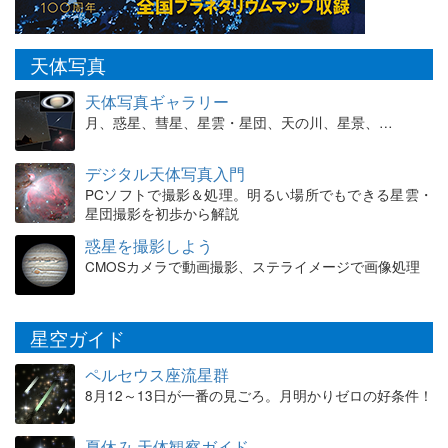
天体写真
天体写真ギャラリー
月、惑星、彗星、星雲・星団、天の川、星景、…
デジタル天体写真入門
PCソフトで撮影＆処理。明るい場所でもできる星雲・
星団撮影を初歩から解説
惑星を撮影しよう
CMOSカメラで動画撮影、ステライメージで画像処理
星空ガイド
ペルセウス座流星群
8月12～13日が一番の見ごろ。月明かりゼロの好条件！
夏休み 天体観察ガイド