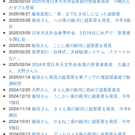
2026/02/03
2025年度日本天文学会各賞の受賞者発表 小嶋さん
がダブル受賞
2025/08/27
爆発直前に「骨」までむき出しになった超新星
2025/03/28
板垣さん、へび座の銀河に超新星を発見、今年2個
目
2025/03/05
日本天文学会春季年会 3月18日に水戸で「受賞者
を囲む会」
2025/02/26
板垣さん、こじし座の銀河に超新星を発見
2025/02/25
世界初の「自律式」天体観測システム「スマートか
なた」
2025/02/04
2024年度日本天文学会各賞の受賞者発表 大越さ
ん、大野さんら
2025/01/16
板垣さん発見の超新星を東アジアの電波望遠鏡で観
測研究
2024/12/20
大野さん、きりん座の銀河に初めて超新星発見
2024/12/12
板垣さん、うしかい座の銀河に超新星を発見、今年
7個目
2024/11/18
板垣さん、きりん座の銀河に超新星を発見、今年6
個目
2024/10/31
板垣さん、やまねこ座の銀河に超新星を発見、今年
5個目
2024/09/13
板垣さん、アンドロメダ座の銀河に超新星を発見、