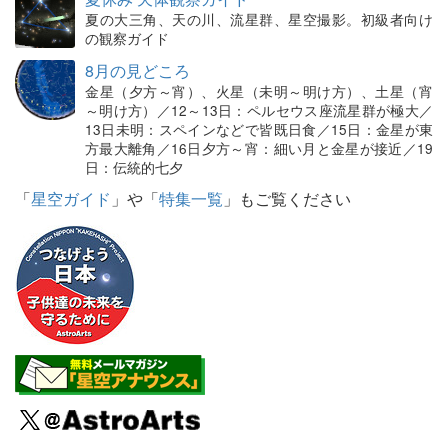
夏の大三角、天の川、流星群、星空撮影。初級者向け
の観察ガイド
8月の見どころ
金星（夕方～宵）、火星（未明～明け方）、土星（宵
～明け方）／12～13日：ペルセウス座流星群が極大／
13日未明：スペインなどで皆既日食／15日：金星が東
方最大離角／16日夕方～宵：細い月と金星が接近／19
日：伝統的七夕
「
星空ガイド
」や「
特集一覧
」もご覧ください