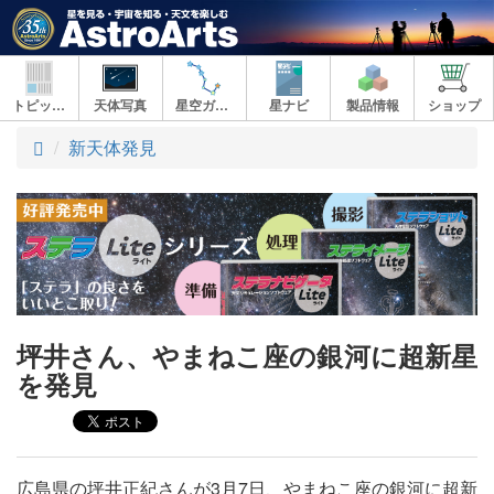
トピックス
天体写真
星空ガイド
星ナビ
製品情報
ショップ
ト
新天体発見
ッ
プ
坪井さん、やまねこ座の銀河に超新星
を発見
広島県の坪井正紀さんが3月7日、やまねこ座の銀河に超新