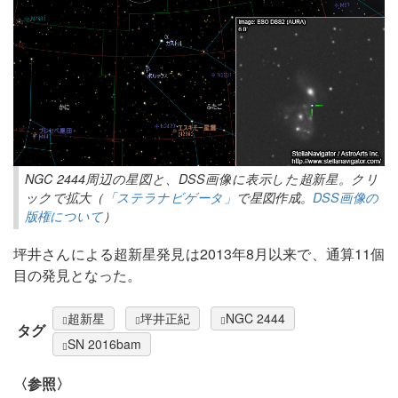
NGC 2444周辺の星図と、DSS画像に表示した超新星。クリ
ックで拡大（
「ステラナビゲータ」
で星図作成。
DSS画像の
版権について
）
坪井さんによる超新星発見は2013年8月以来で、通算11個
目の発見となった。
超新星
坪井正紀
NGC 2444
タグ
SN 2016bam
〈参照〉