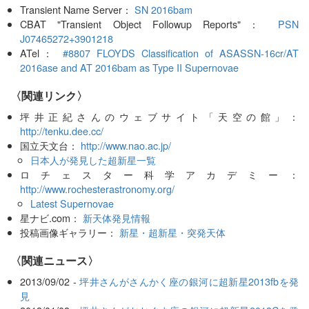
Transient Name Server：
SN 2016bam
CBAT "Transient Object Followup Reports"：
PSN
J07465272+3901218
ATel：
#8807 FLOYDS Classification of ASASSN-16cr/AT
2016ase and AT 2016bam as Type II Supernovae
〈関連リンク〉
坪井正紀さんのウェブサイト「天空の館」：
http://tenku.dee.cc/
国立天文台：
http://www.nao.ac.jp/
日本人が発見した超新星一覧
ロチェスター科学アカデミー：
http://www.rochesterastronomy.org/
Latest Supernovae
星ナビ.com：
新天体発見情報
投稿画像ギャラリー：
新星・超新星・突発天体
〈関連ニュース〉
2013/09/02 -
坪井さんがさんかく座の銀河に超新星2013fbを発
見