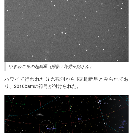
やまねこ座の超新星（撮影：坪井正紀さん）
ハワイで行われた分光観測からII型超新星とみられてお
り、2016bamの符号が付けられた。