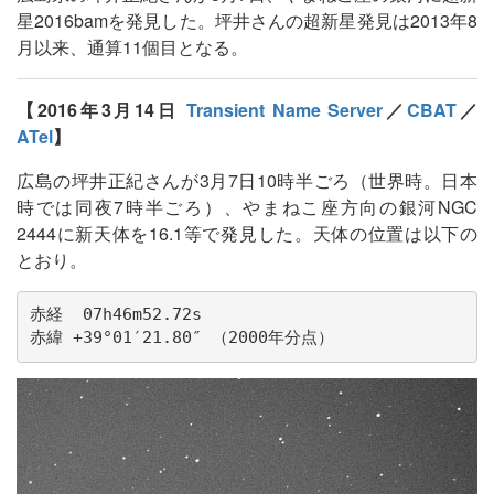
星2016bamを発見した。坪井さんの超新星発見は2013年8
月以来、通算11個目となる。
【2016年3月14日
Transient Name Server
／
CBAT
／
ATel
】
広島の坪井正紀さんが3月7日10時半ごろ（世界時。日本
時では同夜7時半ごろ）、やまねこ座方向の銀河NGC
2444に新天体を16.1等で発見した。天体の位置は以下の
とおり。
赤経  07h46m52.72s

赤緯 +39°01′21.80″ （2000年分点）