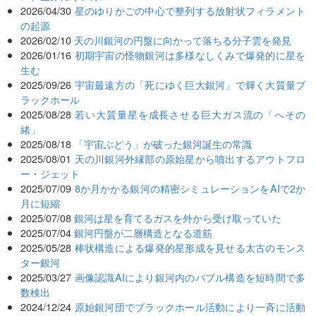
2026/04/30
星のゆりかごの中心で整列する放射状フィラメント
の起源
2026/02/10
天の川銀河の円盤に向かって落ちる分子雲を発見
2026/01/16
初期宇宙の怪物銀河は多様なしくみで爆発的に星を
生む
2025/09/26
宇宙最遠方の「死にゆく巨大銀河」で輝く大質量ブ
ラックホール
2025/08/28
若い大質量星を成長させる巨大ガス流の「へその
緒」
2025/08/18
「宇宙ぶどう」が破った銀河誕生の常識
2025/08/01
天の川銀河外縁部の原始星から噴出するアウトフロ
ー・ジェット
2025/07/09
8か月かかる銀河の精密シミュレーションをAIで2か
月に短縮
2025/07/08
銀河は星を育てるガスを外から受け取っていた
2025/07/04
銀河円盤が二層構造となる道筋
2025/05/28
棒状構造による爆発的星形成を見せる太古のモンス
ター銀河
2025/03/27
画像認識AIにより銀河内のバブル構造を短時間で多
数検出
2024/12/24
原始銀河団でブラックホール活動により一斉に活動