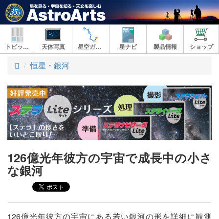
トピックス
天体写真
星空ガイド
星ナビ
製品情報
ショップ
ト
恒星・銀河
ッ
プ
126億光年彼方の宇宙で成長中の小さ
な銀河
126億光年彼方の宇宙にある若い銀河の形を詳細に観測