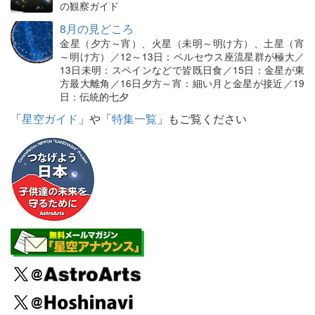
の観察ガイド
8月の見どころ
金星（夕方～宵）、火星（未明～明け方）、土星（宵
～明け方）／12～13日：ペルセウス座流星群が極大／
13日未明：スペインなどで皆既日食／15日：金星が東
方最大離角／16日夕方～宵：細い月と金星が接近／19
日：伝統的七夕
「
星空ガイド
」や「
特集一覧
」もご覧ください