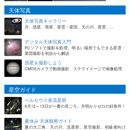
天体写真
天体写真ギャラリー
月、惑星、彗星、星雲・星団、天の川、星景、…
デジタル天体写真入門
PCソフトで撮影＆処理。明るい場所でもできる星雲・
星団撮影を初歩から解説
惑星を撮影しよう
CMOSカメラで動画撮影、ステライメージで画像処理
星空ガイド
ペルセウス座流星群
8月12～13日が一番の見ごろ。月明かりゼロの好条件！
夏休み 天体観察ガイド
夏の大三角、天の川、流星群、星空撮影。初級者向け