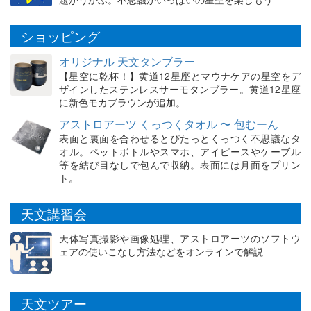
ショッピング
オリジナル 天文タンブラー
【星空に乾杯！】黄道12星座とマウナケアの星空をデ
ザインしたステンレスサーモタンブラー。黄道12星座
に新色モカブラウンが追加。
アストロアーツ くっつくタオル 〜 包むーん
表面と裏面を合わせるとぴたっとくっつく不思議なタ
オル。ペットボトルやスマホ、アイピースやケーブル
等を結び目なしで包んで収納。表面には月面をプリン
ト。
天文講習会
天体写真撮影や画像処理、アストロアーツのソフトウ
ェアの使いこなし方法などをオンラインで解説
天文ツアー