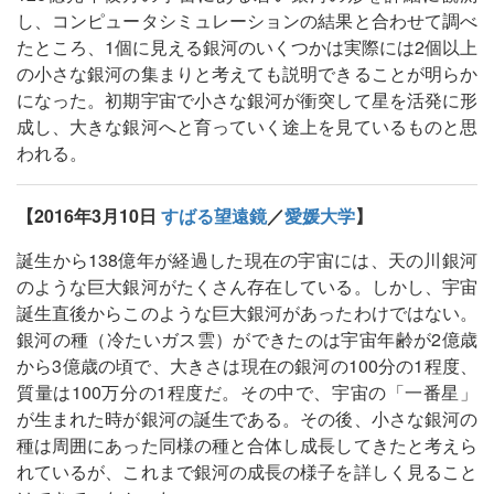
し、コンピュータシミュレーションの結果と合わせて調べ
たところ、1個に見える銀河のいくつかは実際には2個以上
の小さな銀河の集まりと考えても説明できることが明らか
になった。初期宇宙で小さな銀河が衝突して星を活発に形
成し、大きな銀河へと育っていく途上を見ているものと思
われる。
【2016年3月10日
すばる望遠鏡
／
愛媛大学
】
誕生から138億年が経過した現在の宇宙には、天の川銀河
のような巨大銀河がたくさん存在している。しかし、宇宙
誕生直後からこのような巨大銀河があったわけではない。
銀河の種（冷たいガス雲）ができたのは宇宙年齢が2億歳
から3億歳の頃で、大きさは現在の銀河の100分の1程度、
質量は100万分の1程度だ。その中で、宇宙の「一番星」
が生まれた時が銀河の誕生である。その後、小さな銀河の
種は周囲にあった同様の種と合体し成長してきたと考えら
れているが、これまで銀河の成長の様子を詳しく見ること