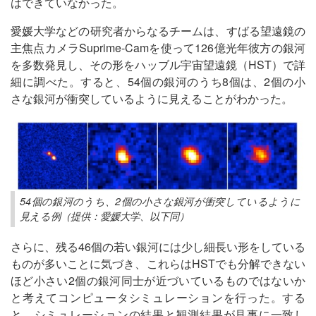
はできていなかった。
愛媛大学などの研究者からなるチームは、すばる望遠鏡の
主焦点カメラSuprime-Camを使って126億光年彼方の銀河
を多数発見し、その形をハッブル宇宙望遠鏡（HST）で詳
細に調べた。すると、54個の銀河のうち8個は、2個の小
さな銀河が衝突しているように見えることがわかった。
54個の銀河のうち、2個の小さな銀河が衝突しているように
見える例（提供：愛媛大学、以下同）
さらに、残る46個の若い銀河には少し細長い形をしている
ものが多いことに気づき、これらはHSTでも分解できない
ほど小さい2個の銀河同士が近づいているものではないか
と考えてコンピュータシミュレーションを行った。する
と、シミュレーションの結果と観測結果が見事に一致し