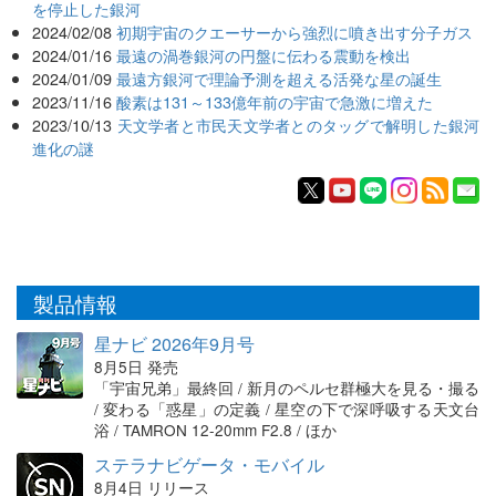
を停止した銀河
2024/02/08
初期宇宙のクエーサーから強烈に噴き出す分子ガス
2024/01/16
最遠の渦巻銀河の円盤に伝わる震動を検出
2024/01/09
最遠方銀河で理論予測を超える活発な星の誕生
2023/11/16
酸素は131～133億年前の宇宙で急激に増えた
2023/10/13
天文学者と市民天文学者とのタッグで解明した銀河
進化の謎
製品情報
星ナビ 2026年9月号
8月5日 発売
「宇宙兄弟」最終回 / 新月のペルセ群極大を見る・撮る
/ 変わる「惑星」の定義 / 星空の下で深呼吸する天文台
浴 / TAMRON 12-20mm F2.8 / ほか
ステラナビゲータ・モバイル
8月4日 リリース