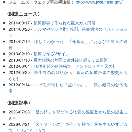
ジェームズ・ウェッブ宇宙望遠鏡：
http://www.jwst.nasa.gov/
〈関連ニュース〉
2014/09/17 -
銀河衝突で作られる巨大ガス円盤
2014/08/28 -
アルマやケックIIで観測、衝突銀河のベストショッ
ト
2014/07/10 -
詳しくわかった、「傘銀河」にたなびく星々の運
動
2013/02/19 -
銀河で作るVサイン
2013/01/18 -
巨大銀河の片隅に紫外線で輝くミニ銀河
2012/06/04 -
40億年後の銀河衝突、アンドロメダと天の川
2012/05/25 -
星生成の名残りから、銀河の多重合体の歴史が明
らかに
2012/02/14 -
すばるが写した「星の小川」 矮小銀河の合体現
場
関連記事
2026/07/23
「星の卵」を形づくる物質の速度差から星の誕生に
迫る
2026/07/21
「ステファンの五つ子」が持つ、星を生みやすいガ
ス、生みにくいガス