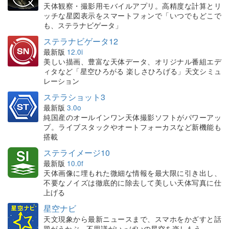
天体観察・撮影用モバイルアプリ。高精度な計算とリ
ッチな星図表示をスマートフォンで「いつでもどこで
も、ステラナビゲータ」
ステラナビゲータ12
最新版
12.0i
美しい描画、豊富な天体データ、オリジナル番組エデ
ィタなど「星空ひろがる 楽しさひろげる」天文シミュ
レーション
ステラショット3
最新版
3.0o
純国産のオールインワン天体撮影ソフトがパワーアッ
プ。ライブスタックやオートフォーカスなど新機能も
搭載
ステライメージ10
最新版
10.0f
天体画像に埋もれた微細な情報を最大限に引き出し、
不要なノイズは徹底的に除去して美しい天体写真に仕
上げる
星空ナビ
天文現象から最新ニュースまで、スマホをかざすと話
題がうかぶ。不思議がいっぱいの星空を楽しもう