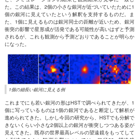
た。この結果は、2個の小さな銀河が近づいていたために1
個の銀河に見えていたという解釈を支持するものだ。ま
た、1個に見えるものは銀河同士の距離が近いため、銀河
衝突の影響で星形成が活発である可能性が高いはずと予測
されるが、これも観測から予測どおりであることが明らか
になった。
1個の細長い銀河に見える例
これまでにも若い銀河の形はHSTで調べられてきたが、1
個に写っているものは1個の銀河であると断定して解析が
進められてきた。しかし今回の研究から、HSTでも分解で
きないくらい小さな2個以上の銀河が衝突しつつある姿が
見えてきた。既存の世界最高レベルの望遠鏡をもってして