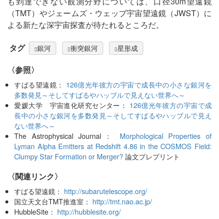
も到達できない観測分野については、口径30m望遠鏡
（TMT）やジェームズ・ウェッブ宇宙望遠鏡（JWST）に
よる新たな深宇宙探査が待たれるところだ。
タグ
銀河
衝突銀河
星形成
〈参照〉
すばる望遠鏡：
126億光年彼方の宇宙で成長中の小さな銀河を
多数発見～そしてすばるやハッブルで見えない世界へ～
愛媛大学 宇宙進化研究センター：
126億光年彼方の宇宙で成
長中の小さな銀河を多数発見～そしてすばるやハッブルで見え
ない世界へ～
The Astrophysical Journal：
Morphological Properties of
Lyman Alpha Emitters at Redshift 4.86 in the COSMOS Field:
Clumpy Star Formation or Merger?
論文プレプリント
〈関連リンク〉
すばる望遠鏡：
http://subarutelescope.org/
国立天文台TMT推進室：
http://tmt.nao.ac.jp/
HubbleSite：
http://hubblesite.org/